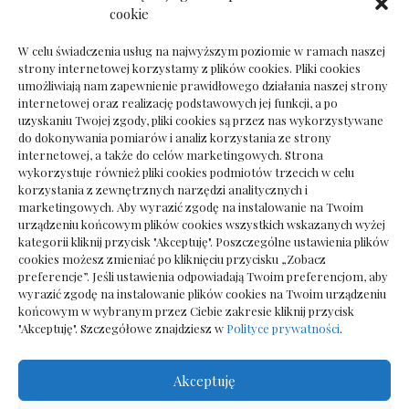
Dokumenty do odbioru przy zmianie biura
cookie
rachunkowego
W celu świadczenia usług na najwyższym poziomie w ramach naszej
strony internetowej korzystamy z plików cookies. Pliki cookies
umożliwiają nam zapewnienie prawidłowego działania naszej strony
internetowej oraz realizację podstawowych jej funkcji, a po
Deska podłogowa do salonu: jak wybrać bez
uzyskaniu Twojej zgody, pliki cookies są przez nas wykorzystywane
pośpiechu
do dokonywania pomiarów i analiz korzystania ze strony
internetowej, a także do celów marketingowych. Strona
wykorzystuje również pliki cookies podmiotów trzecich w celu
korzystania z zewnętrznych narzędzi analitycznych i
marketingowych. Aby wyrazić zgodę na instalowanie na Twoim
urządzeniu końcowym plików cookies wszystkich wskazanych wyżej
kategorii kliknij przycisk "Akceptuję". Poszczególne ustawienia plików
cookies możesz zmieniać po kliknięciu przycisku „Zobacz
preferencje”. Jeśli ustawienia odpowiadają Twoim preferencjom, aby
wyrazić zgodę na instalowanie plików cookies na Twoim urządzeniu
końcowym w wybranym przez Ciebie zakresie kliknij przycisk
"Akceptuję". Szczegółowe znajdziesz w
Polityce prywatności
.
Akceptuję
Wszelkie prawa zastrzezone