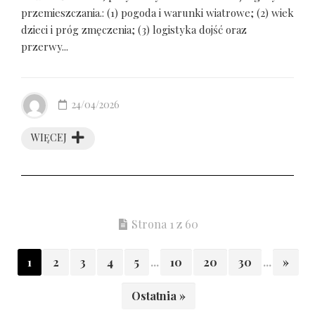
przemieszczania.: (1) pogoda i warunki wiatrowe; (2) wiek
dzieci i próg zmęczenia; (3) logistyka dojść oraz
przerwy...
24/04/2026
WIĘCEJ
Strona 1 z 60
1
2
3
4
5
...
10
20
30
...
»
Ostatnia »