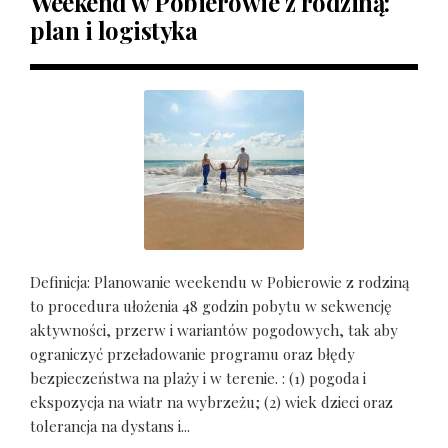
Weekend w Pobierowie z rodziną:
plan i logistyka
Definicja: Planowanie weekendu w Pobierowie z rodziną
to procedura ułożenia 48 godzin pobytu w sekwencję
aktywności, przerw i wariantów pogodowych, tak aby
ograniczyć przeładowanie programu oraz błędy
bezpieczeństwa na plaży i w terenie. : (1) pogoda i
ekspozycja na wiatr na wybrzeżu; (2) wiek dzieci oraz
tolerancja na dystans i...