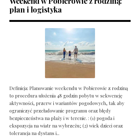
Weekend w Pobierowie z rodziną:
plan i logistyka
Definicja: Planowanie weekendu w Pobierowie z rodziną
to procedura ułożenia 48 godzin pobytu w sekwencję
aktywności, przerw i wariantów pogodowych, tak aby
ograniczyć przeładowanie programu oraz błędy
bezpieczeństwa na plaży i w terenie. : (1) pogoda i
ekspozycja na wiatr na wybrzeżu; (2) wiek dzieci oraz
tolerancja na dystans i...