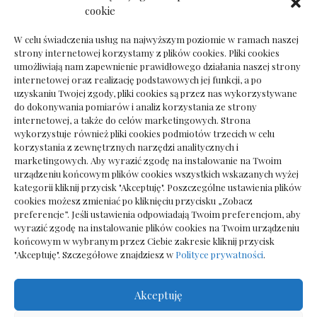
Dokumenty do odbioru przy zmianie biura
cookie
rachunkowego
W celu świadczenia usług na najwyższym poziomie w ramach naszej
strony internetowej korzystamy z plików cookies. Pliki cookies
umożliwiają nam zapewnienie prawidłowego działania naszej strony
internetowej oraz realizację podstawowych jej funkcji, a po
Deska podłogowa do salonu: jak wybrać bez
uzyskaniu Twojej zgody, pliki cookies są przez nas wykorzystywane
pośpiechu
do dokonywania pomiarów i analiz korzystania ze strony
internetowej, a także do celów marketingowych. Strona
wykorzystuje również pliki cookies podmiotów trzecich w celu
korzystania z zewnętrznych narzędzi analitycznych i
marketingowych. Aby wyrazić zgodę na instalowanie na Twoim
urządzeniu końcowym plików cookies wszystkich wskazanych wyżej
kategorii kliknij przycisk "Akceptuję". Poszczególne ustawienia plików
cookies możesz zmieniać po kliknięciu przycisku „Zobacz
preferencje”. Jeśli ustawienia odpowiadają Twoim preferencjom, aby
wyrazić zgodę na instalowanie plików cookies na Twoim urządzeniu
końcowym w wybranym przez Ciebie zakresie kliknij przycisk
"Akceptuję". Szczegółowe znajdziesz w
Polityce prywatności
.
Akceptuję
Wszelkie prawa zastrzezone