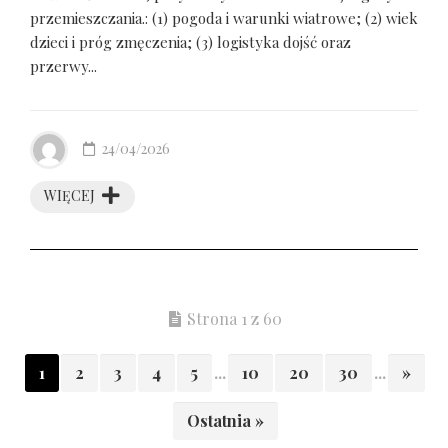
przemieszczania.: (1) pogoda i warunki wiatrowe; (2) wiek
dzieci i próg zmęczenia; (3) logistyka dojść oraz
przerwy...
24/04/2026
WIĘCEJ
Strona 1 z 60
1
2
3
4
5
...
10
20
30
...
»
Ostatnia »