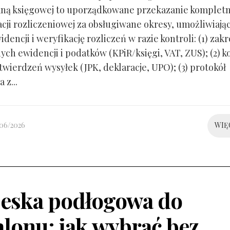
ną księgowej to uporządkowane przekazanie kompletn
ji rozliczeniowej za obsługiwane okresy, umożliwiają
idencji i weryfikację rozliczeń w razie kontroli: (1) zakr
ch ewidencji i podatków (KPiR/księgi, VAT, ZUS); (2) 
twierdzeń wysyłek (JPK, deklaracje, UPO); (3) protokół
 z...
/06/2026
WIĘ
eska podłogowa do
alonu: jak wybrać bez