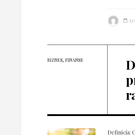
23
D
BIZNES, FINANSE
p
r
Definicja: