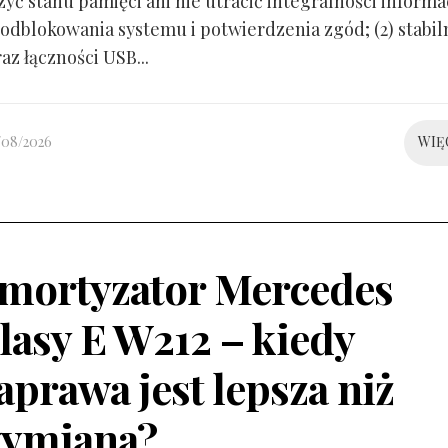
yć stanu pamięci ani nie utracić integralności informacj
odblokowania systemu i potwierdzenia zgód; (2) stabil
raz łączności USB...
/08/2026
WIĘ
mortyzator Mercedes
lasy E W212 – kiedy
aprawa jest lepsza niż
ymiana?