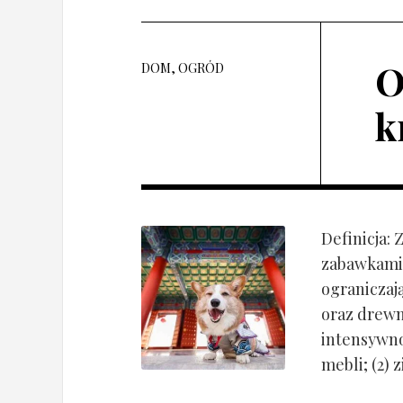
O
DOM, OGRÓD
k
Definicja:
zabawkami 
ograniczaj
oraz drewn
intensywnoś
mebli; (2) 