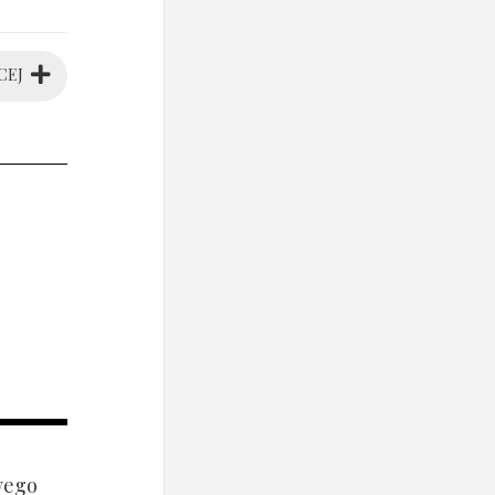
CEJ
wego