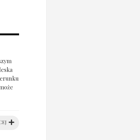
jszym
deska
ierunku
 może
CEJ