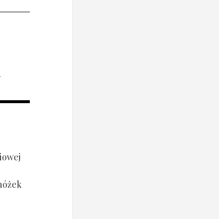
i
iowej
 nóżek