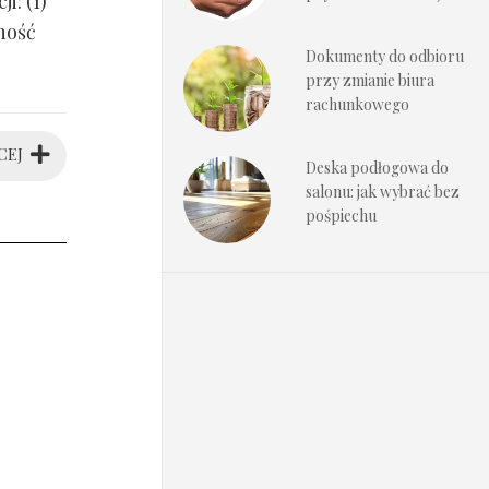
i: (1)
ność
Dokumenty do odbioru
przy zmianie biura
rachunkowego
CEJ
Deska podłogowa do
salonu: jak wybrać bez
pośpiechu