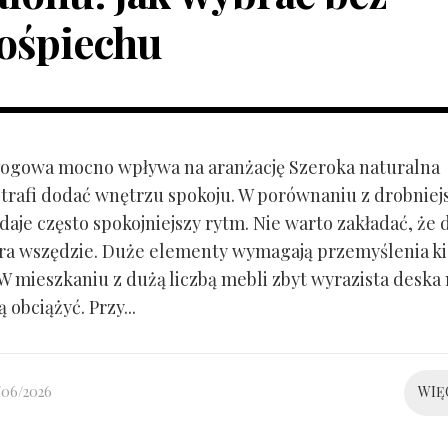
ośpiechu
ogowa mocno wpływa na aranżację Szeroka naturalna
trafi dodać wnętrzu spokoju. W porównaniu z drobnie
aje często spokojniejszy rytm. Nie warto zakładać, że 
ra wszędzie. Duże elementy wymagają przemyślenia k
 W mieszkaniu z dużą liczbą mebli zbyt wyrazista deska
 obciążyć. Przy...
/06/2026
WIĘ