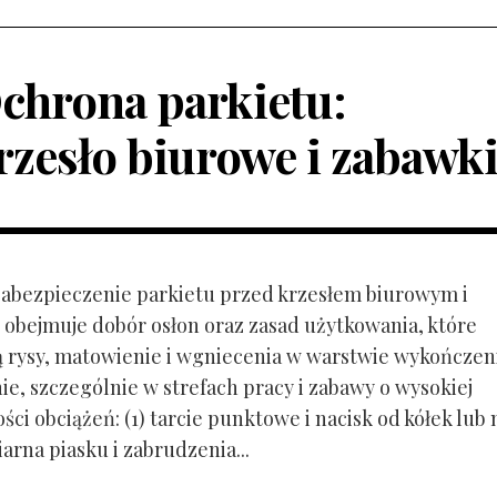
chrona parkietu:
rzesło biurowe i zabawk
 Zabezpieczenie parkietu przed krzesłem biurowym i
obejmuje dobór osłon oraz zasad użytkowania, które
ą rysy, matowienie i wgniecenia w warstwie wykończen
ie, szczególnie w strefach pracy i zabawy o wysokiej
ci obciążeń: (1) tarcie punktowe i nacisk od kółek lub
ziarna piasku i zabrudzenia...