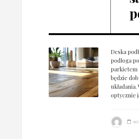
p
Deska podł
podłoga po
parkietem d
będzie dob
układania.
optycznie ją
10