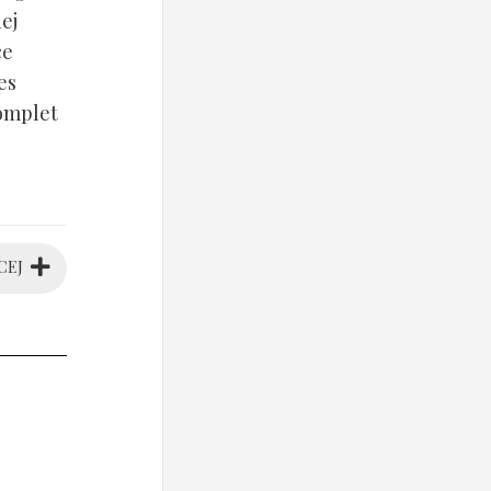
ej
ce
es
komplet
CEJ