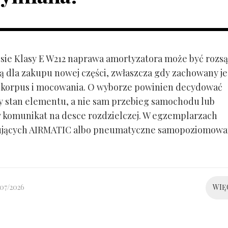
ie Klasy E W212 naprawa amortyzatora może być rozs
ą dla zakupu nowej części, zwłaszcza gdy zachowany je
 korpus i mocowania. O wyborze powinien decydować
y stan elementu, a nie sam przebieg samochodu lub
 komunikat na desce rozdzielczej. W egzemplarzach
ujących AIRMATIC albo pneumatyczne samopoziomowa
/07/2026
WIĘ