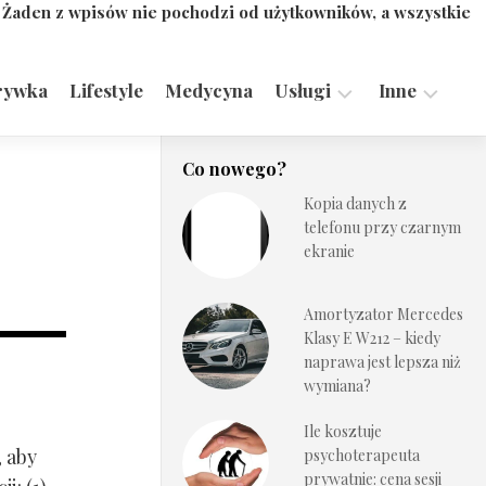
. Żaden z wpisów nie pochodzi od użytkowników, a wszystkie
rywka
Lifestyle
Medycyna
Usługi
Inne
Motoryzacja,
Turystyka,
Co nowego?
Transport
Sport
Kopia danych z
Technologie
telefonu przy czarnym
ekranie
Amortyzator Mercedes
Klasy E W212 – kiedy
naprawa jest lepsza niż
wymiana?
Ile kosztuje
, aby
psychoterapeuta
prywatnie: cena sesji