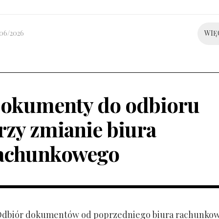
/06/2026
WIĘ
okumenty do odbioru
rzy zmianie biura
achunkowego
 Odbiór dokumentów od poprzedniego biura rachunko