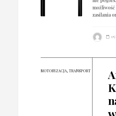
nie pogorsz
możliwość 
zasilania o
05
A
MOTORYZACJA, TRANSPORT
K
n
w