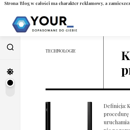
Strona/Blog w całości ma charakter reklamowy, a zamieszcz
Skip
to
content
K
TECHNOLOGIE
p
Definicja:
procedurę 
uruchamia s