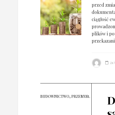
przed zmia
dokumentac
ciągłość ew
prowadzony
plików i po
przekazania
21
D
BUDOWNICTWO, PRZEMYSŁ
s