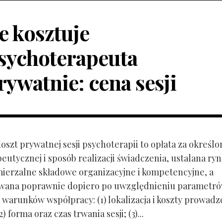
le kosztuje
sychoterapeuta
rywatnie: cena sesji
Koszt prywatnej sesji psychoterapii to opłata za określo
peutycznej i sposób realizacji świadczenia, ustalana r
mierzalne składowe organizacyjne i kompetencyjne, a
owana poprawnie dopiero po uwzględnieniu parametr
 warunków współpracy: (1) lokalizacja i koszty prowadz
) forma oraz czas trwania sesji; (3)...