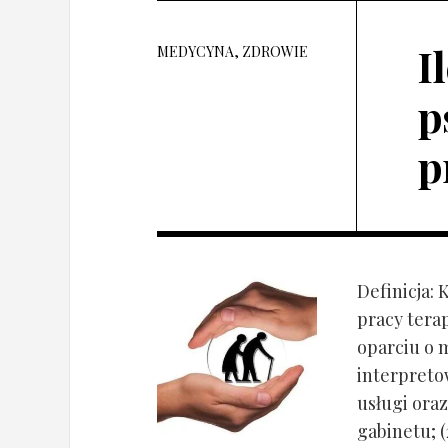
I
MEDYCYNA, ZDROWIE
p
p
Definicja: 
pracy tera
oparciu o 
interpret
usługi oraz
gabinetu; (2