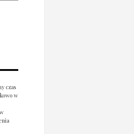
ny czas
ynkowo w
ów
enia