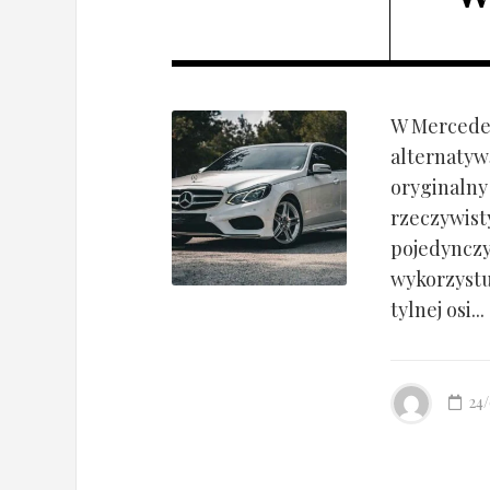
W Mercedes
alternatyw
oryginalny
rzeczywist
pojedynczy
wykorzyst
tylnej osi...
24