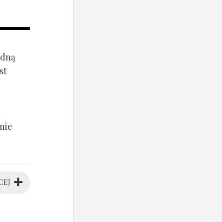
ądną
st
nie
CEJ