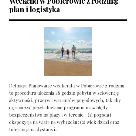
Weekend w Pobierowie z rodziną:
plan i logistyka
Definicja: Planowanie weekendu w Pobierowie z rodziną
to procedura ułożenia 48 godzin pobytu w sekwencję
aktywności, przerw i wariantów pogodowych, tak aby
ograniczyć przeładowanie programu oraz błędy
bezpieczeństwa na plaży i w terenie. : (1) pogoda i
ekspozycja na wiatr na wybrzeżu; (2) wiek dzieci oraz
tolerancja na dystans i...