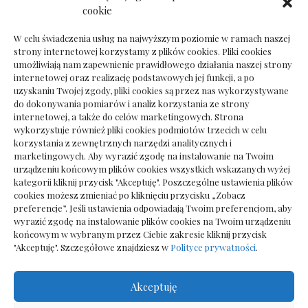
Dokumenty do odbioru przy zmianie biura
cookie
rachunkowego
W celu świadczenia usług na najwyższym poziomie w ramach naszej
strony internetowej korzystamy z plików cookies. Pliki cookies
umożliwiają nam zapewnienie prawidłowego działania naszej strony
internetowej oraz realizację podstawowych jej funkcji, a po
Deska podłogowa do salonu: jak wybrać bez
uzyskaniu Twojej zgody, pliki cookies są przez nas wykorzystywane
pośpiechu
do dokonywania pomiarów i analiz korzystania ze strony
internetowej, a także do celów marketingowych. Strona
wykorzystuje również pliki cookies podmiotów trzecich w celu
korzystania z zewnętrznych narzędzi analitycznych i
marketingowych. Aby wyrazić zgodę na instalowanie na Twoim
urządzeniu końcowym plików cookies wszystkich wskazanych wyżej
kategorii kliknij przycisk "Akceptuję". Poszczególne ustawienia plików
cookies możesz zmieniać po kliknięciu przycisku „Zobacz
preferencje”. Jeśli ustawienia odpowiadają Twoim preferencjom, aby
wyrazić zgodę na instalowanie plików cookies na Twoim urządzeniu
końcowym w wybranym przez Ciebie zakresie kliknij przycisk
"Akceptuję". Szczegółowe znajdziesz w
Polityce prywatności
.
Akceptuję
Wszelkie prawa zastrzezone