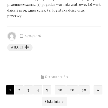
przemieszczania.: (1) pogoda i warunki wiatrowe; (2) wiek
dzieci i próg zmęczenia; (3) logistyka dojść oraz
przerwy...
24/04/2026
WIĘCEJ
Strona 1 z 60
1
2
3
4
5
...
10
20
30
...
»
Ostatnia »