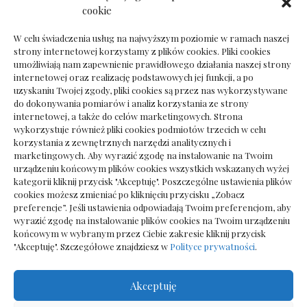
Dokumenty do odbioru przy zmianie biura
cookie
rachunkowego
W celu świadczenia usług na najwyższym poziomie w ramach naszej
strony internetowej korzystamy z plików cookies. Pliki cookies
umożliwiają nam zapewnienie prawidłowego działania naszej strony
internetowej oraz realizację podstawowych jej funkcji, a po
Deska podłogowa do salonu: jak wybrać bez
uzyskaniu Twojej zgody, pliki cookies są przez nas wykorzystywane
pośpiechu
do dokonywania pomiarów i analiz korzystania ze strony
internetowej, a także do celów marketingowych. Strona
wykorzystuje również pliki cookies podmiotów trzecich w celu
korzystania z zewnętrznych narzędzi analitycznych i
marketingowych. Aby wyrazić zgodę na instalowanie na Twoim
urządzeniu końcowym plików cookies wszystkich wskazanych wyżej
kategorii kliknij przycisk "Akceptuję". Poszczególne ustawienia plików
cookies możesz zmieniać po kliknięciu przycisku „Zobacz
preferencje”. Jeśli ustawienia odpowiadają Twoim preferencjom, aby
wyrazić zgodę na instalowanie plików cookies na Twoim urządzeniu
końcowym w wybranym przez Ciebie zakresie kliknij przycisk
"Akceptuję". Szczegółowe znajdziesz w
Polityce prywatności
.
Akceptuję
Wszelkie prawa zastrzezone