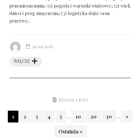
przemieszczania.: (1) pogoda i warunki wiatrowe; (2) wiek
dzieci i próg zmęczenia; (3) logistyka dojść oraz
przerwy...
24/04/2026
WIĘCEJ
Strona 1 z 60
1
2
3
4
5
...
10
20
30
...
»
Ostatnia »