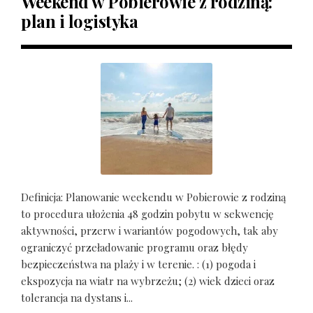
Weekend w Pobierowie z rodziną:
plan i logistyka
Definicja: Planowanie weekendu w Pobierowie z rodziną
to procedura ułożenia 48 godzin pobytu w sekwencję
aktywności, przerw i wariantów pogodowych, tak aby
ograniczyć przeładowanie programu oraz błędy
bezpieczeństwa na plaży i w terenie. : (1) pogoda i
ekspozycja na wiatr na wybrzeżu; (2) wiek dzieci oraz
tolerancja na dystans i...