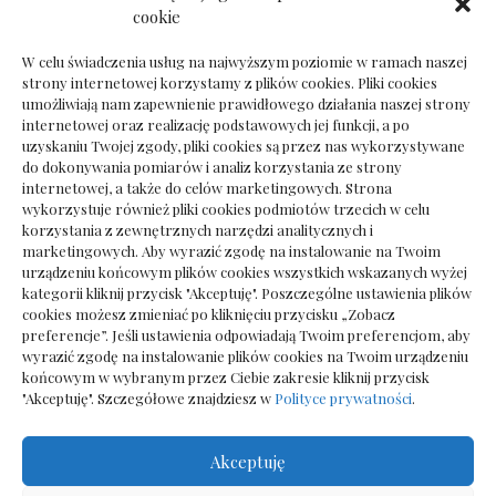
Dokumenty do odbioru przy zmianie biura
cookie
rachunkowego
W celu świadczenia usług na najwyższym poziomie w ramach naszej
strony internetowej korzystamy z plików cookies. Pliki cookies
umożliwiają nam zapewnienie prawidłowego działania naszej strony
internetowej oraz realizację podstawowych jej funkcji, a po
Deska podłogowa do salonu: jak wybrać bez
uzyskaniu Twojej zgody, pliki cookies są przez nas wykorzystywane
pośpiechu
do dokonywania pomiarów i analiz korzystania ze strony
internetowej, a także do celów marketingowych. Strona
wykorzystuje również pliki cookies podmiotów trzecich w celu
korzystania z zewnętrznych narzędzi analitycznych i
marketingowych. Aby wyrazić zgodę na instalowanie na Twoim
urządzeniu końcowym plików cookies wszystkich wskazanych wyżej
kategorii kliknij przycisk "Akceptuję". Poszczególne ustawienia plików
cookies możesz zmieniać po kliknięciu przycisku „Zobacz
preferencje”. Jeśli ustawienia odpowiadają Twoim preferencjom, aby
wyrazić zgodę na instalowanie plików cookies na Twoim urządzeniu
końcowym w wybranym przez Ciebie zakresie kliknij przycisk
"Akceptuję". Szczegółowe znajdziesz w
Polityce prywatności
.
Akceptuję
Wszelkie prawa zastrzezone