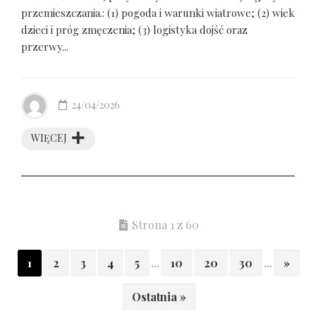
przemieszczania.: (1) pogoda i warunki wiatrowe; (2) wiek
dzieci i próg zmęczenia; (3) logistyka dojść oraz
przerwy...
24/04/2026
WIĘCEJ
Strona 1 z 60
1
2
3
4
5
...
10
20
30
...
»
Ostatnia »