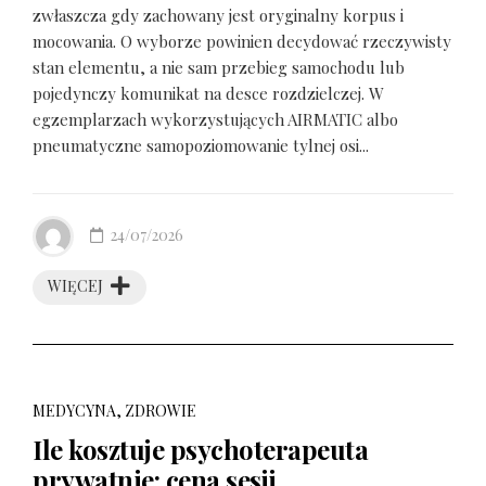
zwłaszcza gdy zachowany jest oryginalny korpus i
mocowania. O wyborze powinien decydować rzeczywisty
stan elementu, a nie sam przebieg samochodu lub
pojedynczy komunikat na desce rozdzielczej. W
egzemplarzach wykorzystujących AIRMATIC albo
pneumatyczne samopoziomowanie tylnej osi...
24/07/2026
WIĘCEJ
MEDYCYNA, ZDROWIE
Ile kosztuje psychoterapeuta
prywatnie: cena sesji