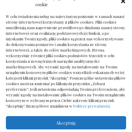
Dokumenty do odbioru przy zmianie biura
cookie
rachunkowego
W celu świadczenia usług na najwyższym poziomie w ramach naszej
strony internetowej korzystamy z plików cookies. Pliki cookies
umożliwiają nam zapewnienie prawidłowego działania naszej strony
internetowej oraz realizację podstawowych jej funkcji, a po
Deska podłogowa do salonu: jak wybrać bez
uzyskaniu Twojej zgody, pliki cookies są przez nas wykorzystywane
pośpiechu
do dokonywania pomiarów i analiz korzystania ze strony
internetowej, a także do celów marketingowych. Strona
wykorzystuje również pliki cookies podmiotów trzecich w celu
korzystania z zewnętrznych narzędzi analitycznych i
marketingowych. Aby wyrazić zgodę na instalowanie na Twoim
urządzeniu końcowym plików cookies wszystkich wskazanych wyżej
kategorii kliknij przycisk "Akceptuję". Poszczególne ustawienia plików
cookies możesz zmieniać po kliknięciu przycisku „Zobacz
preferencje”. Jeśli ustawienia odpowiadają Twoim preferencjom, aby
wyrazić zgodę na instalowanie plików cookies na Twoim urządzeniu
końcowym w wybranym przez Ciebie zakresie kliknij przycisk
"Akceptuję". Szczegółowe znajdziesz w
Polityce prywatności
.
Akceptuję
Wszelkie prawa zastrzezone