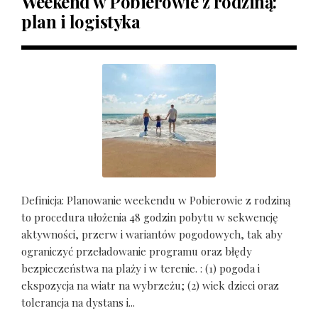
Weekend w Pobierowie z rodziną:
plan i logistyka
Definicja: Planowanie weekendu w Pobierowie z rodziną
to procedura ułożenia 48 godzin pobytu w sekwencję
aktywności, przerw i wariantów pogodowych, tak aby
ograniczyć przeładowanie programu oraz błędy
bezpieczeństwa na plaży i w terenie. : (1) pogoda i
ekspozycja na wiatr na wybrzeżu; (2) wiek dzieci oraz
tolerancja na dystans i...