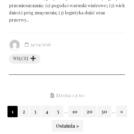
przemieszczania.: (1) pogoda i warunki wiatrowe; (2) wiek
dzieci i próg zmęczenia; (3) logistyka dojść oraz
przerwy...
24/04/2026
WIĘCEJ
Strona 1 z 60
1
2
3
4
5
...
10
20
30
...
»
Ostatnia »