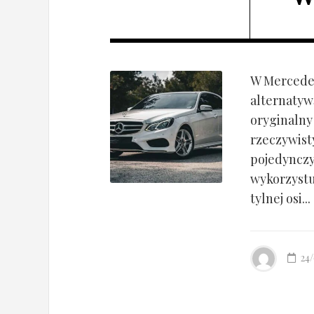
W Mercedes
alternatyw
oryginalny
rzeczywist
pojedynczy
wykorzyst
tylnej osi...
24