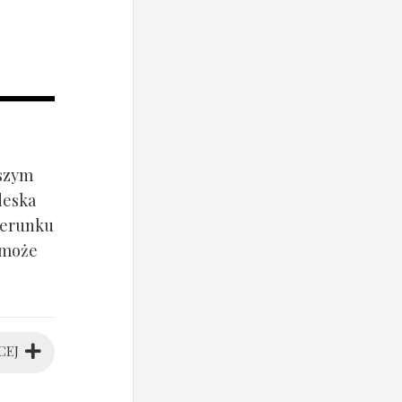
jszym
deska
ierunku
 może
CEJ