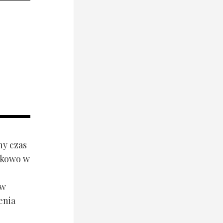
ny czas
ynkowo w
ów
enia