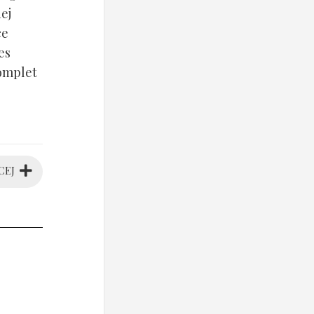
ej
ce
es
komplet
CEJ