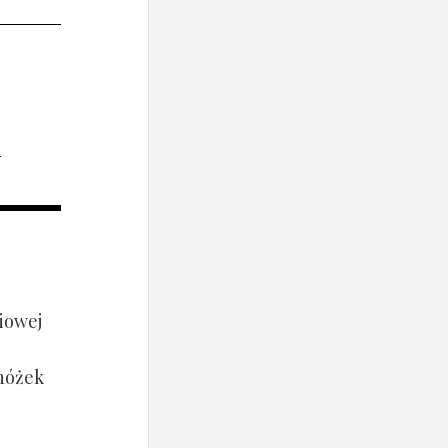
i
iowej
 nóżek