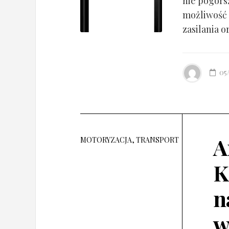
nie pogorsz
możliwość 
zasilania o
05
A
MOTORYZACJA, TRANSPORT
K
n
w