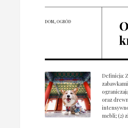
O
DOM, OGRÓD
k
Definicja:
zabawkami 
ograniczaj
oraz drewn
intensywnoś
mebli; (2) 