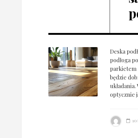
p
Deska podł
podłoga po
parkietem d
będzie dob
układania.
optycznie ją
10