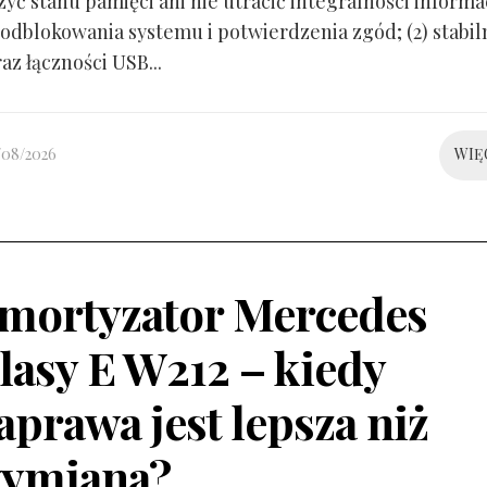
yć stanu pamięci ani nie utracić integralności informacj
odblokowania systemu i potwierdzenia zgód; (2) stabil
raz łączności USB...
/08/2026
WIĘ
mortyzator Mercedes
lasy E W212 – kiedy
aprawa jest lepsza niż
ymiana?