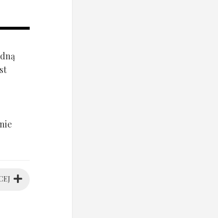
ądną
st
nie
CEJ