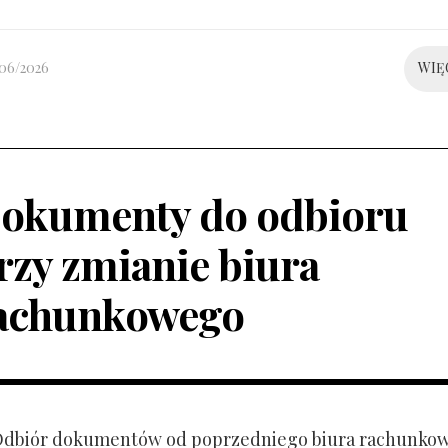
/06/2026
WIĘ
okumenty do odbioru
rzy zmianie biura
achunkowego
 Odbiór dokumentów od poprzedniego biura rachunko