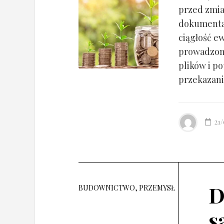
przed zmia
dokumentac
ciągłość ew
prowadzony
plików i po
przekazania
21
D
BUDOWNICTWO, PRZEMYSŁ
s