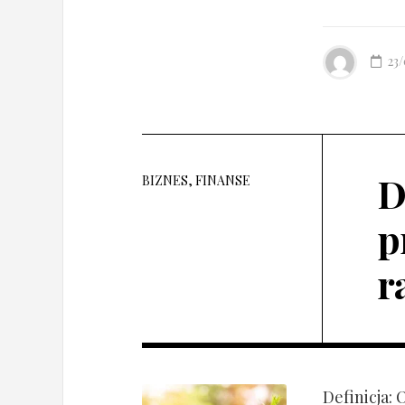
23
D
BIZNES, FINANSE
p
r
Definicja: