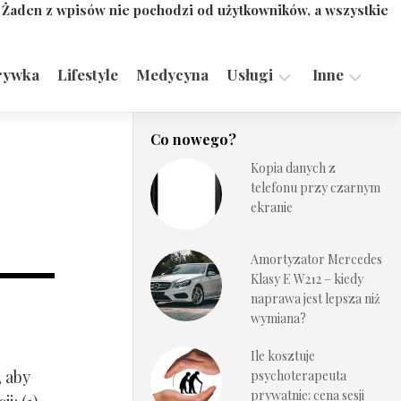
. Żaden z wpisów nie pochodzi od użytkowników, a wszystkie
rywka
Lifestyle
Medycyna
Usługi
Inne
Motoryzacja,
Turystyka,
Co nowego?
Transport
Sport
Kopia danych z
Technologie
telefonu przy czarnym
ekranie
Amortyzator Mercedes
Klasy E W212 – kiedy
naprawa jest lepsza niż
wymiana?
Ile kosztuje
, aby
psychoterapeuta
prywatnie: cena sesji