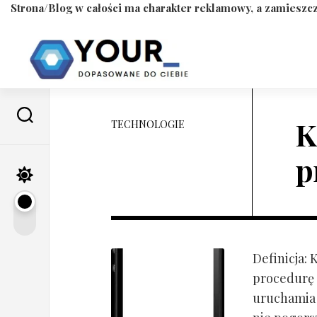
Strona/Blog w całości ma charakter reklamowy, a zamieszcz
Skip
to
content
K
TECHNOLOGIE
p
Definicja:
procedurę 
uruchamia s