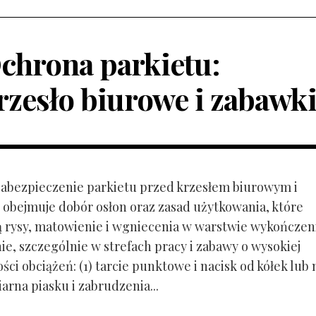
chrona parkietu:
rzesło biurowe i zabawk
 Zabezpieczenie parkietu przed krzesłem biurowym i
obejmuje dobór osłon oraz zasad użytkowania, które
ą rysy, matowienie i wgniecenia w warstwie wykończen
ie, szczególnie w strefach pracy i zabawy o wysokiej
ci obciążeń: (1) tarcie punktowe i nacisk od kółek lub
ziarna piasku i zabrudzenia...