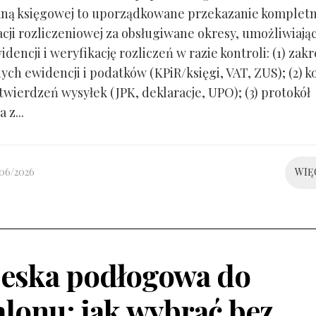
ną księgowej to uporządkowane przekazanie kompletn
ji rozliczeniowej za obsługiwane okresy, umożliwiają
idencji i weryfikację rozliczeń w razie kontroli: (1) zakr
ch ewidencji i podatków (KPiR/księgi, VAT, ZUS); (2) 
twierdzeń wysyłek (JPK, deklaracje, UPO); (3) protokół
 z...
/06/2026
WIĘ
eska podłogowa do
alonu: jak wybrać bez