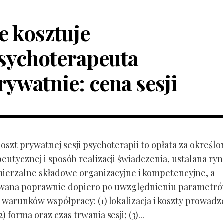
le kosztuje
sychoterapeuta
rywatnie: cena sesji
Koszt prywatnej sesji psychoterapii to opłata za określo
peutycznej i sposób realizacji świadczenia, ustalana r
mierzalne składowe organizacyjne i kompetencyjne, a
owana poprawnie dopiero po uwzględnieniu parametr
 warunków współpracy: (1) lokalizacja i koszty prowadz
) forma oraz czas trwania sesji; (3)...