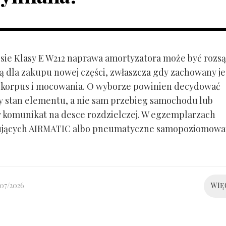
ie Klasy E W212 naprawa amortyzatora może być rozs
ą dla zakupu nowej części, zwłaszcza gdy zachowany je
 korpus i mocowania. O wyborze powinien decydować
y stan elementu, a nie sam przebieg samochodu lub
 komunikat na desce rozdzielczej. W egzemplarzach
ujących AIRMATIC albo pneumatyczne samopoziomowa
/07/2026
WIĘ