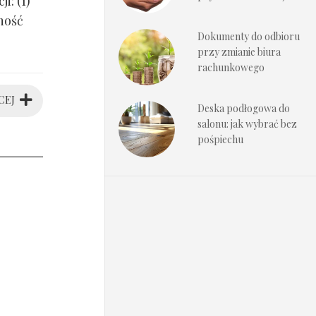
i: (1)
ność
Dokumenty do odbioru
przy zmianie biura
rachunkowego
CEJ
Deska podłogowa do
salonu: jak wybrać bez
pośpiechu