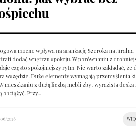
ośpiechu
ogowa mocno wpływa na aranżację Szeroka naturalna
trafi dodać wnętrzu spokoju. W porównaniu z drobnie
aje często spokojniejszy rytm. Nie warto zakładać, że 
ra wszędzie. Duże elementy wymagają przemyślenia k
 W mieszkaniu z dużą liczbą mebli zbyt wyrazista deska
 obciążyć. Przy...
/06/2026
WIĘ