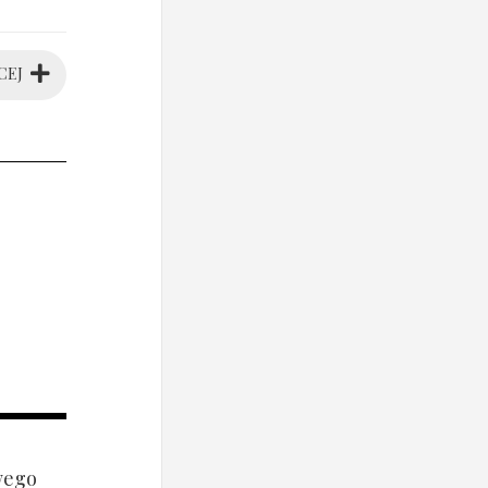
CEJ
wego