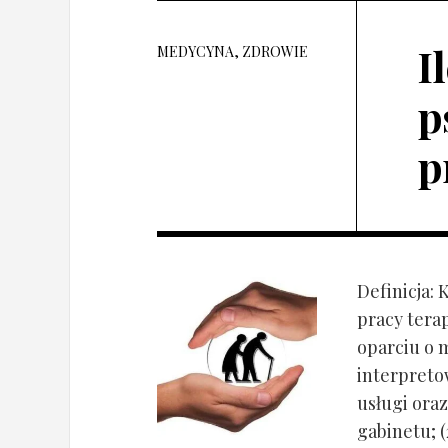
I
MEDYCYNA, ZDROWIE
p
p
Definicja: 
pracy tera
oparciu o 
interpret
usługi oraz
gabinetu; (2