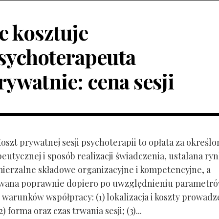
le kosztuje
sychoterapeuta
rywatnie: cena sesji
Koszt prywatnej sesji psychoterapii to opłata za określo
peutycznej i sposób realizacji świadczenia, ustalana r
mierzalne składowe organizacyjne i kompetencyjne, a
owana poprawnie dopiero po uwzględnieniu parametr
 warunków współpracy: (1) lokalizacja i koszty prowadz
) forma oraz czas trwania sesji; (3)...