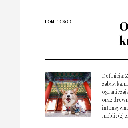
O
DOM, OGRÓD
k
Definicja:
zabawkami 
ograniczaj
oraz drewn
intensywnoś
mebli; (2) 