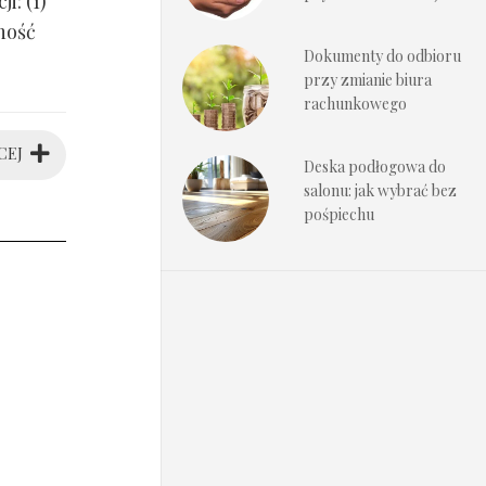
i: (1)
ność
Dokumenty do odbioru
przy zmianie biura
rachunkowego
CEJ
Deska podłogowa do
salonu: jak wybrać bez
pośpiechu