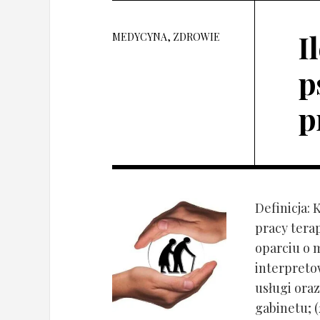
I
MEDYCYNA, ZDROWIE
p
p
Definicja: 
pracy tera
oparciu o 
interpret
usługi oraz
gabinetu; (2