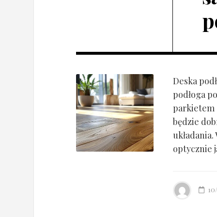
p
Deska podł
podłoga po
parkietem d
będzie dob
układania.
optycznie ją
10