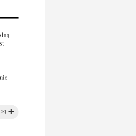
ądną
st
nie
CEJ