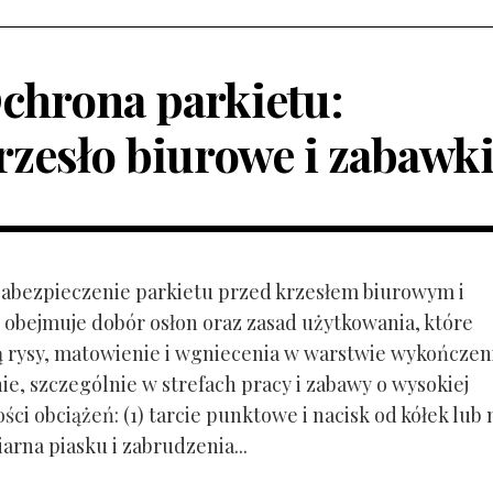
chrona parkietu:
rzesło biurowe i zabawk
 Zabezpieczenie parkietu przed krzesłem biurowym i
obejmuje dobór osłon oraz zasad użytkowania, które
ą rysy, matowienie i wgniecenia w warstwie wykończen
ie, szczególnie w strefach pracy i zabawy o wysokiej
ci obciążeń: (1) tarcie punktowe i nacisk od kółek lub
ziarna piasku i zabrudzenia...