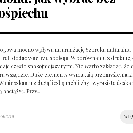
ośpiechu
ogowa mocno wpływa na aranżację Szeroka naturalna
trafi dodać wnętrzu spokoju. W porównaniu z drobnie
aje często spokojniejszy rytm. Nie warto zakładać, że 
ra wszędzie. Duże elementy wymagają przemyślenia k
 W mieszkaniu z dużą liczbą mebli zbyt wyrazista deska
 obciążyć. Przy...
/06/2026
WIĘ