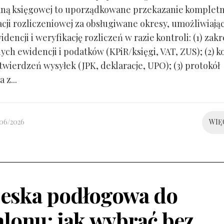
ną księgowej to uporządkowane przekazanie kompletn
ji rozliczeniowej za obsługiwane okresy, umożliwiają
idencji i weryfikację rozliczeń w razie kontroli: (1) zakr
ch ewidencji i podatków (KPiR/księgi, VAT, ZUS); (2) 
twierdzeń wysyłek (JPK, deklaracje, UPO); (3) protokół
 z...
/06/2026
WIĘ
eska podłogowa do
alonu: jak wybrać bez