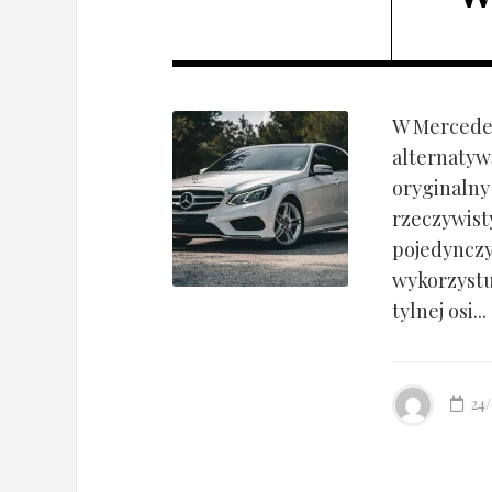
W Mercedes
alternatyw
oryginalny
rzeczywist
pojedynczy
wykorzyst
tylnej osi...
24