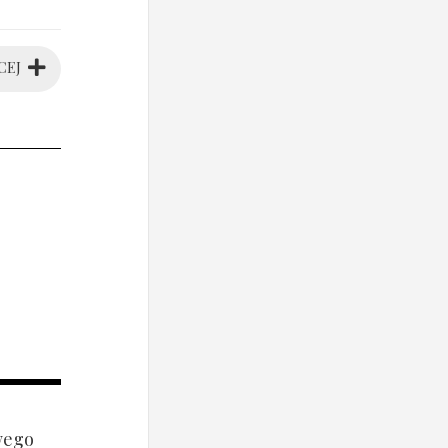
CEJ
wego