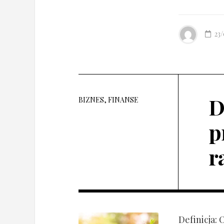
23
D
BIZNES, FINANSE
p
r
Definicja: