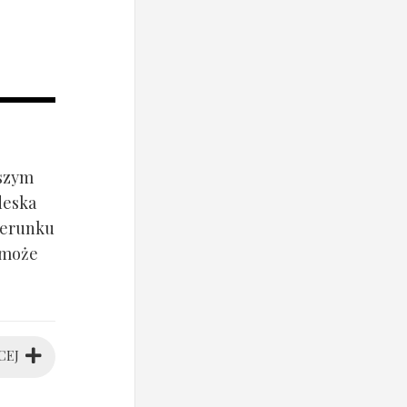
jszym
deska
ierunku
 może
CEJ