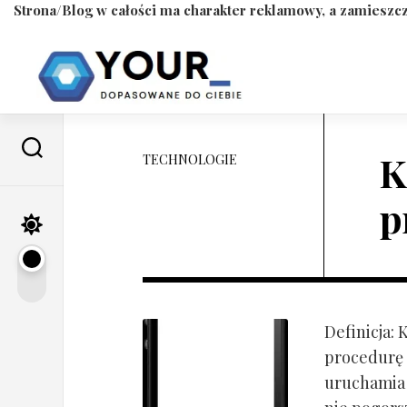
Strona/Blog w całości ma charakter reklamowy, a zamieszcz
Skip
to
content
K
TECHNOLOGIE
p
Definicja:
procedurę 
uruchamia s