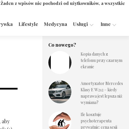
. Żaden z wpisów nie pochodzi od użytkowników, a wszystkie
rywka
Lifestyle
Medycyna
Usługi
Inne
Motoryzacja,
Turystyka,
Co nowego?
Transport
Sport
Kopia danych z
Technologie
telefonu przy czarnym
ekranie
Amortyzator Mercedes
Klasy E W212 – kiedy
naprawa jest lepsza niż
wymiana?
Ile kosztuje
, aby
psychoterapeuta
prywatnie: cena sesji