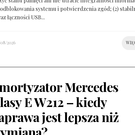
yć stanu pamięci ani nie utracić integralności informacj
odblokowania systemu i potwierdzenia zgód; (2) stabil
raz łączności USB...
/08/2026
WIĘ
mortyzator Mercedes
lasy E W212 – kiedy
aprawa jest lepsza niż
ymiana?