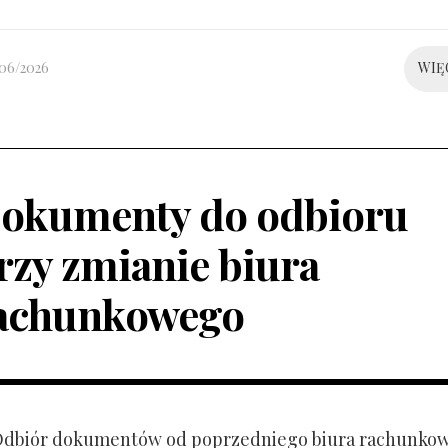
/06/2026
WIĘ
okumenty do odbioru
rzy zmianie biura
achunkowego
 Odbiór dokumentów od poprzedniego biura rachunko