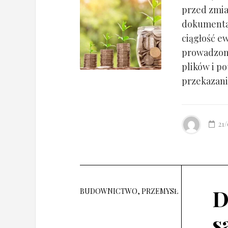
przed zmia
dokumentac
ciągłość ew
prowadzony
plików i po
przekazania
21
D
BUDOWNICTWO, PRZEMYSŁ
s