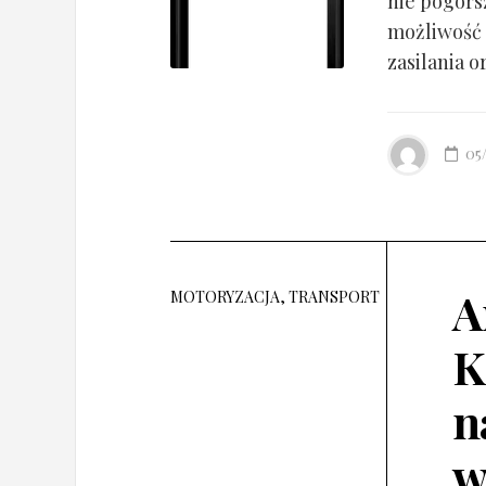
nie pogorsz
możliwość 
zasilania o
05
A
MOTORYZACJA, TRANSPORT
K
n
w