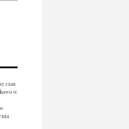
ny czas
ynkowo w
ów
enia