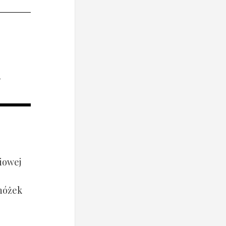
i
iowej
 nóżek