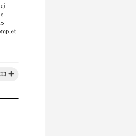
ej
ce
es
komplet
CEJ