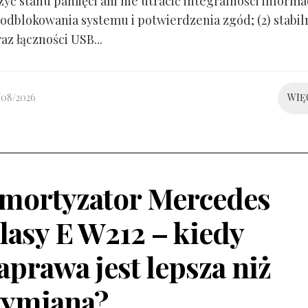
yć stanu pamięci ani nie utracić integralności informacj
odblokowania systemu i potwierdzenia zgód; (2) stabil
raz łączności USB...
/08/2026
WIĘ
mortyzator Mercedes
lasy E W212 – kiedy
aprawa jest lepsza niż
ymiana?