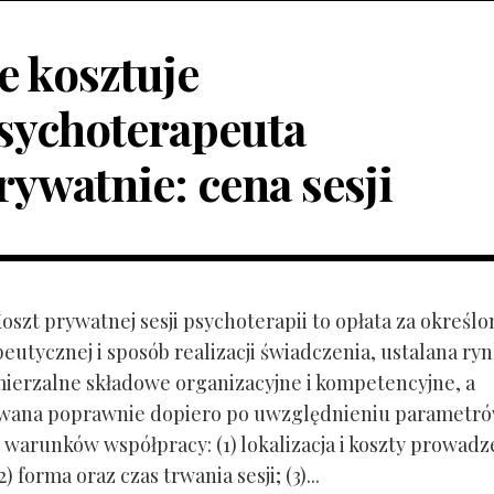
le kosztuje
sychoterapeuta
rywatnie: cena sesji
Koszt prywatnej sesji psychoterapii to opłata za określo
peutycznej i sposób realizacji świadczenia, ustalana r
mierzalne składowe organizacyjne i kompetencyjne, a
owana poprawnie dopiero po uwzględnieniu parametr
 warunków współpracy: (1) lokalizacja i koszty prowadz
) forma oraz czas trwania sesji; (3)...