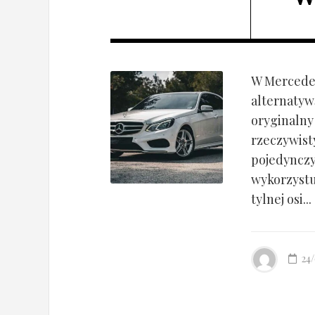
W Mercedes
alternatyw
oryginalny
rzeczywist
pojedynczy
wykorzyst
tylnej osi...
24