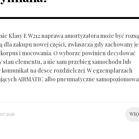
ie Klasy E W212 naprawa amortyzatora może być rozs
ą dla zakupu nowej części, zwłaszcza gdy zachowany je
 korpus i mocowania. O wyborze powinien decydować
y stan elementu, a nie sam przebieg samochodu lub
 komunikat na desce rozdzielczej. W egzemplarzach
ujących AIRMATIC albo pneumatyczne samopoziomowa
/07/2026
WIĘ