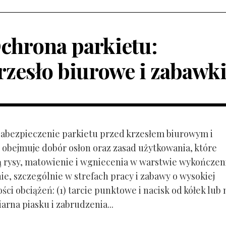
chrona parkietu:
rzesło biurowe i zabawk
 Zabezpieczenie parkietu przed krzesłem biurowym i
obejmuje dobór osłon oraz zasad użytkowania, które
ą rysy, matowienie i wgniecenia w warstwie wykończen
ie, szczególnie w strefach pracy i zabawy o wysokiej
ci obciążeń: (1) tarcie punktowe i nacisk od kółek lub
ziarna piasku i zabrudzenia...