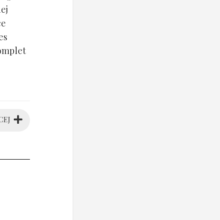
ej
ce
es
komplet
CEJ