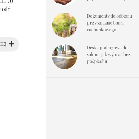
i: (1)
ność
Dokumenty do odbioru
przy zmianie biura
rachunkowego
CEJ
Deska podłogowa do
salonu: jak wybrać bez
pośpiechu