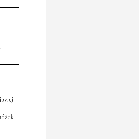
i
iowej
 nóżek