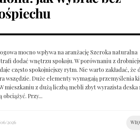
ośpiechu
ogowa mocno wpływa na aranżację Szeroka naturalna
trafi dodać wnętrzu spokoju. W porównaniu z drobnie
aje często spokojniejszy rytm. Nie warto zakładać, że 
ra wszędzie. Duże elementy wymagają przemyślenia k
 W mieszkaniu z dużą liczbą mebli zbyt wyrazista deska
 obciążyć. Przy...
/06/2026
WIĘ