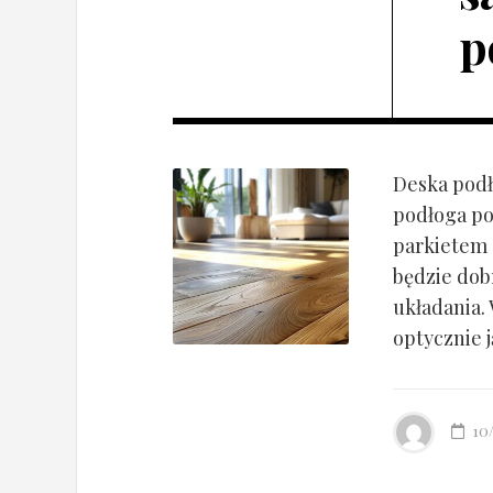
p
Deska podł
podłoga po
parkietem d
będzie dob
układania.
optycznie ją
10