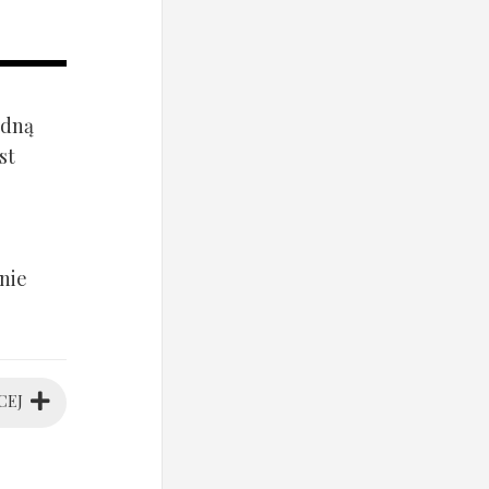
ądną
st
nie
CEJ