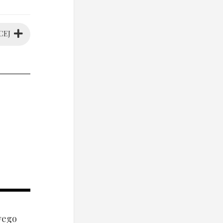
CEJ
wego