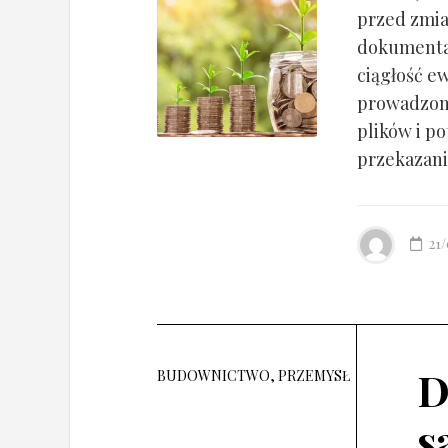
przed zmia
dokumentac
ciągłość ew
prowadzony
plików i po
przekazania
21
D
BUDOWNICTWO, PRZEMYSŁ
s