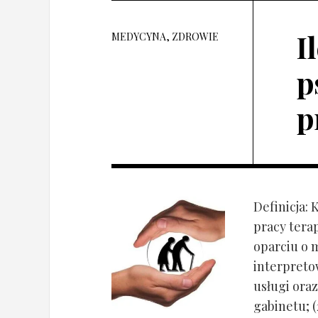
I
MEDYCYNA, ZDROWIE
p
p
Definicja: 
pracy tera
oparciu o 
interpret
usługi oraz
gabinetu; (2