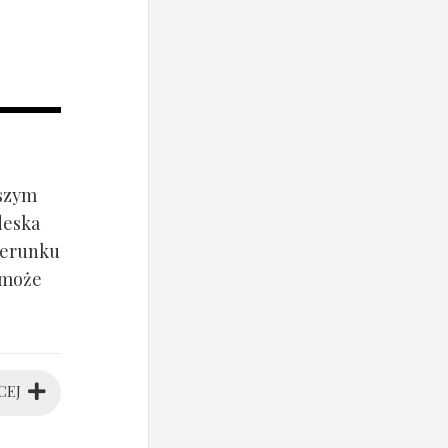
jszym
deska
ierunku
 może
CEJ