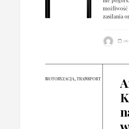
nie pogorsz
możliwość 
zasilania o
05
A
MOTORYZACJA, TRANSPORT
K
n
w