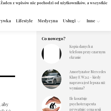
. Żaden z wpisów nie pochodzi od użytkowników, a wszystkie
rywka
Lifestyle
Medycyna
Usługi
Inne
Motoryzacja,
Turystyka,
Co nowego?
Transport
Sport
Kopia danych z
Technologie
telefonu przy czarnym
ekranie
Amortyzator Mercedes
Klasy E W212 – kiedy
naprawa jest lepsza niż
wymiana?
Ile kosztuje
, aby
psychoterapeuta
prywatnie: cena sesji