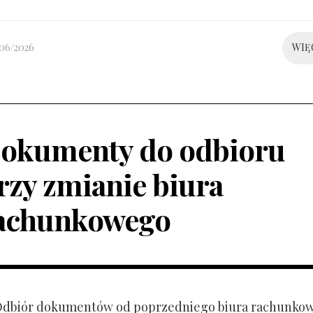
/06/2026
WIĘ
okumenty do odbioru
rzy zmianie biura
achunkowego
 Odbiór dokumentów od poprzedniego biura rachunko