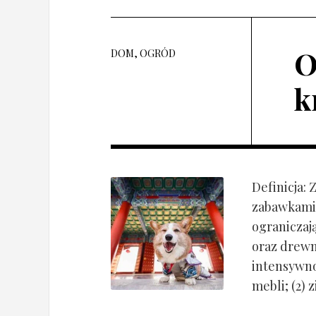
O
DOM, OGRÓD
k
Definicja:
zabawkami 
ograniczaj
oraz drewn
intensywnoś
mebli; (2) 