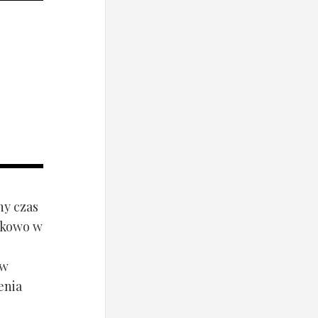
ny czas
ynkowo w
ów
enia