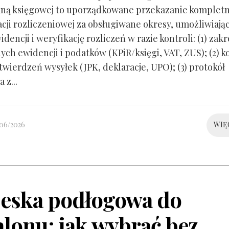
ną księgowej to uporządkowane przekazanie kompletn
ji rozliczeniowej za obsługiwane okresy, umożliwiają
idencji i weryfikację rozliczeń w razie kontroli: (1) zakr
ch ewidencji i podatków (KPiR/księgi, VAT, ZUS); (2) 
twierdzeń wysyłek (JPK, deklaracje, UPO); (3) protokół
 z...
/06/2026
WIĘ
eska podłogowa do
alonu: jak wybrać bez