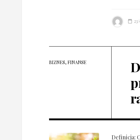
23
D
BIZNES, FINANSE
p
r
Definicja: