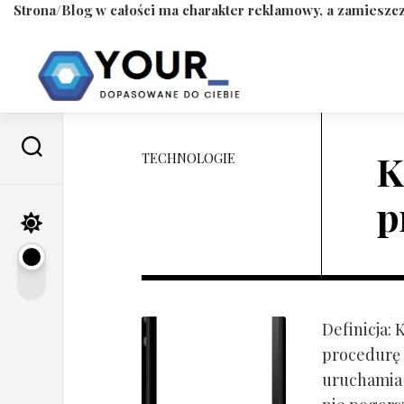
Strona/Blog w całości ma charakter reklamowy, a zamieszcz
Skip
to
content
K
TECHNOLOGIE
p
Definicja:
procedurę 
uruchamia s