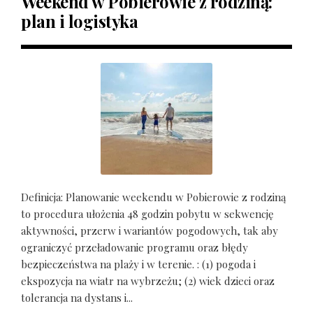
Weekend w Pobierowie z rodziną:
plan i logistyka
Definicja: Planowanie weekendu w Pobierowie z rodziną
to procedura ułożenia 48 godzin pobytu w sekwencję
aktywności, przerw i wariantów pogodowych, tak aby
ograniczyć przeładowanie programu oraz błędy
bezpieczeństwa na plaży i w terenie. : (1) pogoda i
ekspozycja na wiatr na wybrzeżu; (2) wiek dzieci oraz
tolerancja na dystans i...