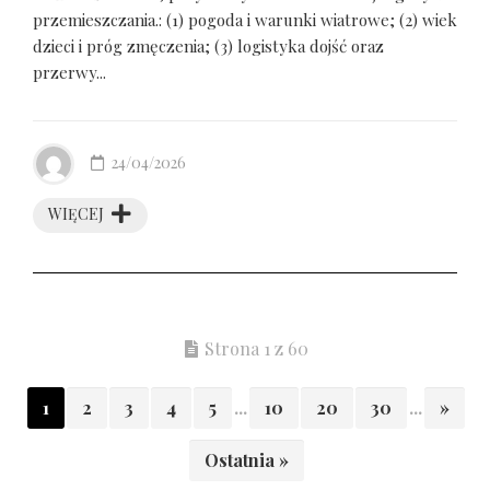
przemieszczania.: (1) pogoda i warunki wiatrowe; (2) wiek
dzieci i próg zmęczenia; (3) logistyka dojść oraz
przerwy...
24/04/2026
WIĘCEJ
Strona 1 z 60
1
2
3
4
5
...
10
20
30
...
»
Ostatnia »