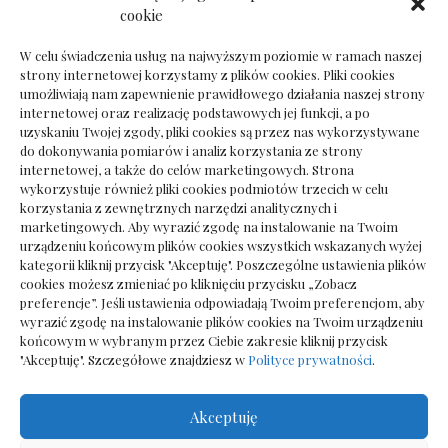
Dokumenty do odbioru przy zmianie biura
cookie
rachunkowego
W celu świadczenia usług na najwyższym poziomie w ramach naszej
strony internetowej korzystamy z plików cookies. Pliki cookies
umożliwiają nam zapewnienie prawidłowego działania naszej strony
internetowej oraz realizację podstawowych jej funkcji, a po
Deska podłogowa do salonu: jak wybrać bez
uzyskaniu Twojej zgody, pliki cookies są przez nas wykorzystywane
pośpiechu
do dokonywania pomiarów i analiz korzystania ze strony
internetowej, a także do celów marketingowych. Strona
wykorzystuje również pliki cookies podmiotów trzecich w celu
korzystania z zewnętrznych narzędzi analitycznych i
marketingowych. Aby wyrazić zgodę na instalowanie na Twoim
urządzeniu końcowym plików cookies wszystkich wskazanych wyżej
kategorii kliknij przycisk "Akceptuję". Poszczególne ustawienia plików
cookies możesz zmieniać po kliknięciu przycisku „Zobacz
preferencje”. Jeśli ustawienia odpowiadają Twoim preferencjom, aby
wyrazić zgodę na instalowanie plików cookies na Twoim urządzeniu
końcowym w wybranym przez Ciebie zakresie kliknij przycisk
"Akceptuję". Szczegółowe znajdziesz w
Polityce prywatności
.
Akceptuję
Wszelkie prawa zastrzezone