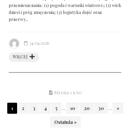
przemieszczania.: (1) pogoda i warunki wiatrowe; (2) wiek
dzieci i próg zmęczenia; (3) logistyka dojść oraz
przerwy...
24/04/2026
WIĘCEJ
Strona 1 z 60
1
2
3
4
5
...
10
20
30
...
»
Ostatnia »