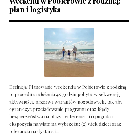
Weekend w Pobierowie z rodziną:
plan i logistyka
Definicja: Planowanie weekendu w Pobierowie z rodziną
to procedura ułożenia 48 godzin pobytu w sekwencję
aktywności, przerw i wariantów pogodowych, tak aby
ograniczyć przeładowanie programu oraz błędy
bezpieczeństwa na plaży i w terenie. : (1) pogoda i
ekspozycja na wiatr na wybrzeżu; (2) wiek dzieci oraz
tolerancja na dystans i...