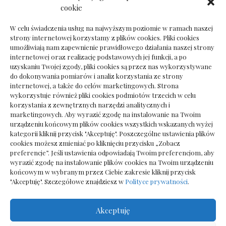
Dokumenty do odbioru przy zmianie biura
cookie
rachunkowego
W celu świadczenia usług na najwyższym poziomie w ramach naszej
strony internetowej korzystamy z plików cookies. Pliki cookies
umożliwiają nam zapewnienie prawidłowego działania naszej strony
internetowej oraz realizację podstawowych jej funkcji, a po
Deska podłogowa do salonu: jak wybrać bez
uzyskaniu Twojej zgody, pliki cookies są przez nas wykorzystywane
pośpiechu
do dokonywania pomiarów i analiz korzystania ze strony
internetowej, a także do celów marketingowych. Strona
wykorzystuje również pliki cookies podmiotów trzecich w celu
korzystania z zewnętrznych narzędzi analitycznych i
marketingowych. Aby wyrazić zgodę na instalowanie na Twoim
urządzeniu końcowym plików cookies wszystkich wskazanych wyżej
kategorii kliknij przycisk "Akceptuję". Poszczególne ustawienia plików
cookies możesz zmieniać po kliknięciu przycisku „Zobacz
preferencje”. Jeśli ustawienia odpowiadają Twoim preferencjom, aby
wyrazić zgodę na instalowanie plików cookies na Twoim urządzeniu
końcowym w wybranym przez Ciebie zakresie kliknij przycisk
"Akceptuję". Szczegółowe znajdziesz w
Polityce prywatności
.
Akceptuję
Wszelkie prawa zastrzezone