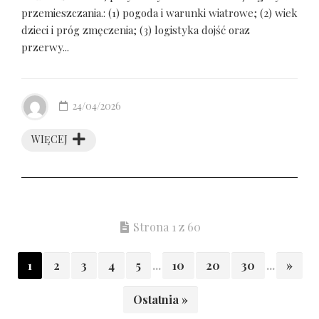
przemieszczania.: (1) pogoda i warunki wiatrowe; (2) wiek
dzieci i próg zmęczenia; (3) logistyka dojść oraz
przerwy...
24/04/2026
WIĘCEJ
Strona 1 z 60
1
2
3
4
5
...
10
20
30
...
»
Ostatnia »