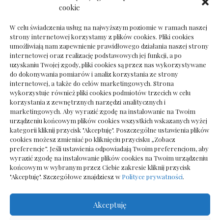
Dokumenty do odbioru przy zmianie biura
cookie
rachunkowego
W celu świadczenia usług na najwyższym poziomie w ramach naszej
strony internetowej korzystamy z plików cookies. Pliki cookies
umożliwiają nam zapewnienie prawidłowego działania naszej strony
internetowej oraz realizację podstawowych jej funkcji, a po
Deska podłogowa do salonu: jak wybrać bez
uzyskaniu Twojej zgody, pliki cookies są przez nas wykorzystywane
pośpiechu
do dokonywania pomiarów i analiz korzystania ze strony
internetowej, a także do celów marketingowych. Strona
wykorzystuje również pliki cookies podmiotów trzecich w celu
korzystania z zewnętrznych narzędzi analitycznych i
marketingowych. Aby wyrazić zgodę na instalowanie na Twoim
urządzeniu końcowym plików cookies wszystkich wskazanych wyżej
kategorii kliknij przycisk "Akceptuję". Poszczególne ustawienia plików
cookies możesz zmieniać po kliknięciu przycisku „Zobacz
preferencje”. Jeśli ustawienia odpowiadają Twoim preferencjom, aby
wyrazić zgodę na instalowanie plików cookies na Twoim urządzeniu
końcowym w wybranym przez Ciebie zakresie kliknij przycisk
"Akceptuję". Szczegółowe znajdziesz w
Polityce prywatności
.
Akceptuję
Wszelkie prawa zastrzezone