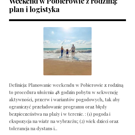
Weekend w Pobierowie z rodziną:
plan i logistyka
Definicja: Planowanie weekendu w Pobierowie z rodziną
to procedura ułożenia 48 godzin pobytu w sekwencję
aktywności, przerw i wariantów pogodowych, tak aby
ograniczyć przeładowanie programu oraz błędy
bezpieczeństwa na plaży i w terenie. : (1) pogoda i
ekspozycja na wiatr na wybrzeżu; (2) wiek dzieci oraz
tolerancja na dystans i...