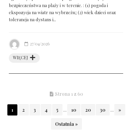
bezpieczeństwa na plaży i w terenie. : (1) pogoda i
ekspozycja na wiatr na wybrzeżu; (2) wiek dzieci oraz
tolerancja na dystans i...
27/04/2026
WIĘCEJ
Strona 1 z 60
1
2
3
4
5
...
10
20
30
...
»
Ostatnia »