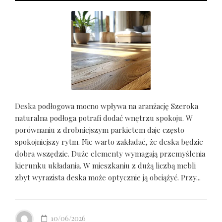
Deska podłogowa mocno wpływa na aranżację Szeroka
naturalna podłoga potrafi dodać wnętrzu spokoju. W
porównaniu z drobniejszym parkietem daje często
spokojniejszy rytm. Nie warto zakładać, że deska będzie
dobra wszędzie. Duże elementy wymagają przemyślenia
kierunku układania. W mieszkaniu z dużą liczbą mebli
zbyt wyrazista deska może optycznie ją obciążyć. Przy...
10/06/2026