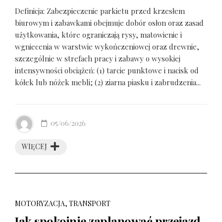
Definicja: Zabezpieczenie parkietu przed krzesłem
biurowym i zabawkami obejmuje dobór osłon oraz zasad
użytkowania, które ograniczają rysy, matowienie i
wgniecenia w warstwie wykończeniowej oraz drewnie,
szczególnie w strefach pracy i zabawy o wysokiej
intensywności obciążeń: (1) tarcie punktowe i nacisk od
kółek lub nóżek mebli; (2) ziarna piasku i zabrudzenia...
05/06/2026
WIĘCEJ
MOTORYZACJA, TRANSPORT
Jak spokojnie zaplanować przejazd