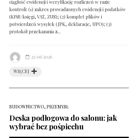
ciągłość ewidencji i weryfikację rozliczeń w razie
kontroli: (1) zakres prowadzonych ewidencji i podatków
(KPiR/księgi, VAT, ZUS); (2) komplet plików i
potwierdzeń wysyłek (JPK, deklaracje, UPO); (3)
protokół przekazania z...
21/06/2026
WIĘCEJ
BUDOWNICTWO, PRZEMYSŁ
Deska podłogowa do salonu: jak
wybrać bez pośpiechu