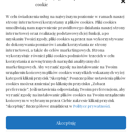
Ile kosztuje psychoterapeuta prywatnie: cena
cookie
sesji
W celu świadczenia usług na najwyższym poziomie w ramach naszej
strony internetowej korzystamy z plików cookies. Pliki cookies
umożliwiają nam zapewnienie prawidłowego działania naszej strony
internetowej oraz realizację podstawowych jej funkcji, a po
Dokumenty do odbioru przy zmianie biura
uzyskaniu Twojej zgody, pliki cookies są przez nas wykorzystywane
rachunkowego
do dokonywania pomiarów i analiz korzystania ze strony
internetowej, a także do celów marketingowych. Strona
wykorzystuje również pliki cookies podmiotów trzecich w celu
korzystania z zewnętrznych narzędzi analitycznych i
marketingowych. Aby wyrazić zgodę na instalowanie na Twoim
urządzeniu końcowym plików cookies wszystkich wskazanych wyżej
kategorii kliknij przycisk "Akceptuję". Poszczególne ustawienia plików
cookies możesz zmieniać po kliknięciu przycisku „Zobacz
preferencje”. Jeśli ustawienia odpowiadają Twoim preferencjom, aby
wyrazić zgodę na instalowanie plików cookies na Twoim urządzeniu
końcowym w wybranym przez Ciebie zakresie kliknij przycisk
"Akceptuję". Szczegółowe znajdziesz w
Polityce prywatności
.
Akceptuję
Wszelkie prawa zastrzezone