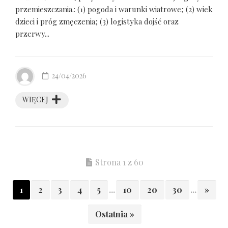
przemieszczania.: (1) pogoda i warunki wiatrowe; (2) wiek
dzieci i próg zmęczenia; (3) logistyka dojść oraz
przerwy...
24/04/2026
WIĘCEJ
Strona 1 z 60
1
2
3
4
5
...
10
20
30
...
»
Ostatnia »