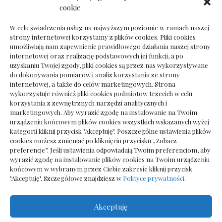
Dokumenty do odbioru przy zmianie biura
cookie
rachunkowego
W celu świadczenia usług na najwyższym poziomie w ramach naszej
strony internetowej korzystamy z plików cookies. Pliki cookies
umożliwiają nam zapewnienie prawidłowego działania naszej strony
internetowej oraz realizację podstawowych jej funkcji, a po
Deska podłogowa do salonu: jak wybrać bez
uzyskaniu Twojej zgody, pliki cookies są przez nas wykorzystywane
pośpiechu
do dokonywania pomiarów i analiz korzystania ze strony
internetowej, a także do celów marketingowych. Strona
wykorzystuje również pliki cookies podmiotów trzecich w celu
korzystania z zewnętrznych narzędzi analitycznych i
marketingowych. Aby wyrazić zgodę na instalowanie na Twoim
urządzeniu końcowym plików cookies wszystkich wskazanych wyżej
kategorii kliknij przycisk "Akceptuję". Poszczególne ustawienia plików
cookies możesz zmieniać po kliknięciu przycisku „Zobacz
preferencje”. Jeśli ustawienia odpowiadają Twoim preferencjom, aby
wyrazić zgodę na instalowanie plików cookies na Twoim urządzeniu
końcowym w wybranym przez Ciebie zakresie kliknij przycisk
"Akceptuję". Szczegółowe znajdziesz w
Polityce prywatności
.
Akceptuję
Wszelkie prawa zastrzezone