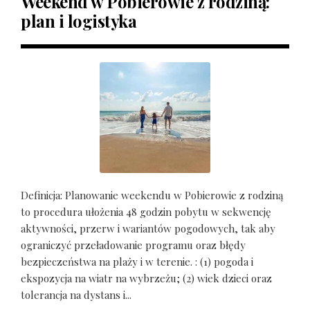
Weekend w Pobierowie z rodziną:
plan i logistyka
Definicja: Planowanie weekendu w Pobierowie z rodziną
to procedura ułożenia 48 godzin pobytu w sekwencję
aktywności, przerw i wariantów pogodowych, tak aby
ograniczyć przeładowanie programu oraz błędy
bezpieczeństwa na plaży i w terenie. : (1) pogoda i
ekspozycja na wiatr na wybrzeżu; (2) wiek dzieci oraz
tolerancja na dystans i...