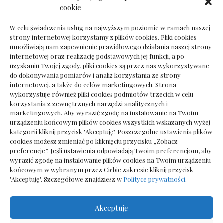
Dokumenty do odbioru przy zmianie biura
cookie
rachunkowego
W celu świadczenia usług na najwyższym poziomie w ramach naszej
strony internetowej korzystamy z plików cookies. Pliki cookies
umożliwiają nam zapewnienie prawidłowego działania naszej strony
internetowej oraz realizację podstawowych jej funkcji, a po
Deska podłogowa do salonu: jak wybrać bez
uzyskaniu Twojej zgody, pliki cookies są przez nas wykorzystywane
pośpiechu
do dokonywania pomiarów i analiz korzystania ze strony
internetowej, a także do celów marketingowych. Strona
wykorzystuje również pliki cookies podmiotów trzecich w celu
korzystania z zewnętrznych narzędzi analitycznych i
marketingowych. Aby wyrazić zgodę na instalowanie na Twoim
urządzeniu końcowym plików cookies wszystkich wskazanych wyżej
kategorii kliknij przycisk "Akceptuję". Poszczególne ustawienia plików
cookies możesz zmieniać po kliknięciu przycisku „Zobacz
preferencje”. Jeśli ustawienia odpowiadają Twoim preferencjom, aby
wyrazić zgodę na instalowanie plików cookies na Twoim urządzeniu
końcowym w wybranym przez Ciebie zakresie kliknij przycisk
"Akceptuję". Szczegółowe znajdziesz w
Polityce prywatności
.
Akceptuję
Wszelkie prawa zastrzezone