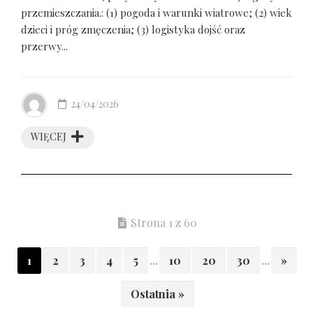
przemieszczania.: (1) pogoda i warunki wiatrowe; (2) wiek
dzieci i próg zmęczenia; (3) logistyka dojść oraz
przerwy...
24/04/2026
WIĘCEJ
Strona 1 z 60
1
2
3
4
5
...
10
20
30
...
»
Ostatnia »