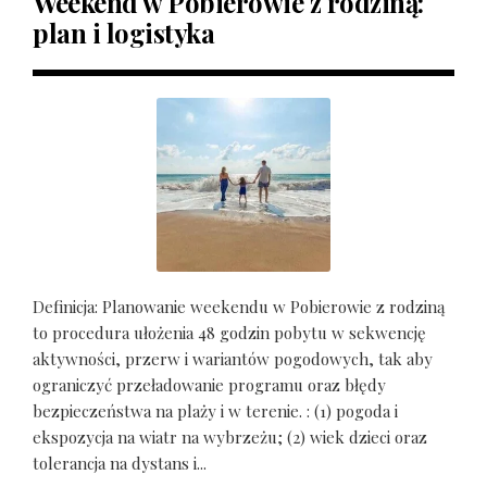
Weekend w Pobierowie z rodziną:
plan i logistyka
Definicja: Planowanie weekendu w Pobierowie z rodziną
to procedura ułożenia 48 godzin pobytu w sekwencję
aktywności, przerw i wariantów pogodowych, tak aby
ograniczyć przeładowanie programu oraz błędy
bezpieczeństwa na plaży i w terenie. : (1) pogoda i
ekspozycja na wiatr na wybrzeżu; (2) wiek dzieci oraz
tolerancja na dystans i...