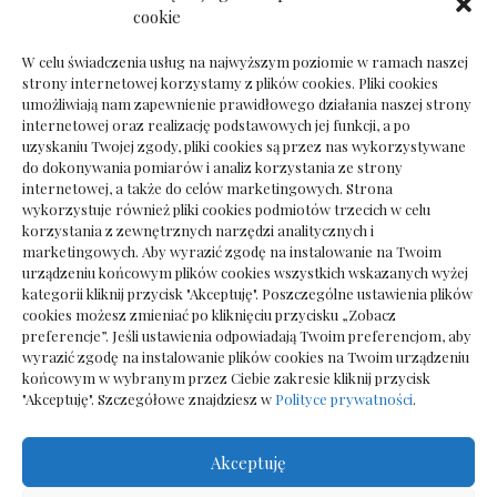
Dokumenty do odbioru przy zmianie biura
cookie
rachunkowego
W celu świadczenia usług na najwyższym poziomie w ramach naszej
strony internetowej korzystamy z plików cookies. Pliki cookies
umożliwiają nam zapewnienie prawidłowego działania naszej strony
internetowej oraz realizację podstawowych jej funkcji, a po
Deska podłogowa do salonu: jak wybrać bez
uzyskaniu Twojej zgody, pliki cookies są przez nas wykorzystywane
pośpiechu
do dokonywania pomiarów i analiz korzystania ze strony
internetowej, a także do celów marketingowych. Strona
wykorzystuje również pliki cookies podmiotów trzecich w celu
korzystania z zewnętrznych narzędzi analitycznych i
marketingowych. Aby wyrazić zgodę na instalowanie na Twoim
urządzeniu końcowym plików cookies wszystkich wskazanych wyżej
kategorii kliknij przycisk "Akceptuję". Poszczególne ustawienia plików
cookies możesz zmieniać po kliknięciu przycisku „Zobacz
preferencje”. Jeśli ustawienia odpowiadają Twoim preferencjom, aby
wyrazić zgodę na instalowanie plików cookies na Twoim urządzeniu
końcowym w wybranym przez Ciebie zakresie kliknij przycisk
"Akceptuję". Szczegółowe znajdziesz w
Polityce prywatności
.
Akceptuję
Wszelkie prawa zastrzezone