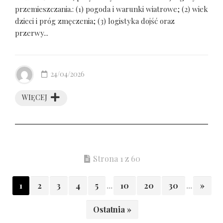
przemieszczania.: (1) pogoda i warunki wiatrowe; (2) wiek
dzieci i próg zmęczenia; (3) logistyka dojść oraz
przerwy...
24/04/2026
WIĘCEJ
Strona 1 z 60
1
2
3
4
5
...
10
20
30
...
»
Ostatnia »