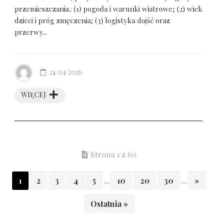
przemieszczania.: (1) pogoda i warunki wiatrowe; (2) wiek
dzieci i próg zmęczenia; (3) logistyka dojść oraz
przerwy...
24/04/2026
WIĘCEJ
Strona 1 z 60
1
2
3
4
5
...
10
20
30
...
»
Ostatnia »