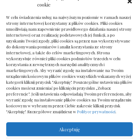
Dokumenty do odbioru przy zmianie biura
cookie
rachunkowego
W celu świadczenia usług na najwyższym poziomie w ramach naszej
strony internetowej korzystamy z plików cookies. Pliki cookies
umożliwiają nam zapewnienie prawidłowego działania naszej strony
internetowej oraz realizację podstawowych jej funkcji, a po
Deska podłogowa do salonu: jak wybrać bez
uzyskaniu Twojej zgody, pliki cookies są przez nas wykorzystywane
pośpiechu
do dokonywania pomiarów i analiz korzystania ze strony
internetowej, a także do celów marketingowych. Strona
wykorzystuje również pliki cookies podmiotów trzecich w celu
korzystania z zewnętrznych narzędzi analitycznych i
marketingowych. Aby wyrazić zgodę na instalowanie na Twoim
urządzeniu końcowym plików cookies wszystkich wskazanych wyżej
kategorii kliknij przycisk "Akceptuję". Poszczególne ustawienia plików
cookies możesz zmieniać po kliknięciu przycisku „Zobacz
preferencje”. Jeśli ustawienia odpowiadają Twoim preferencjom, aby
wyrazić zgodę na instalowanie plików cookies na Twoim urządzeniu
końcowym w wybranym przez Ciebie zakresie kliknij przycisk
"Akceptuję". Szczegółowe znajdziesz w
Polityce prywatności
.
Akceptuję
Wszelkie prawa zastrzezone