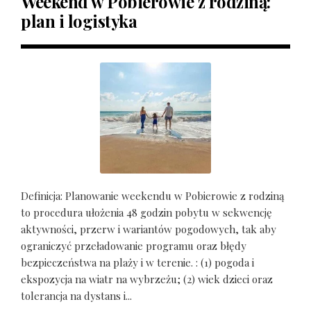
Weekend w Pobierowie z rodziną:
plan i logistyka
Definicja: Planowanie weekendu w Pobierowie z rodziną
to procedura ułożenia 48 godzin pobytu w sekwencję
aktywności, przerw i wariantów pogodowych, tak aby
ograniczyć przeładowanie programu oraz błędy
bezpieczeństwa na plaży i w terenie. : (1) pogoda i
ekspozycja na wiatr na wybrzeżu; (2) wiek dzieci oraz
tolerancja na dystans i...