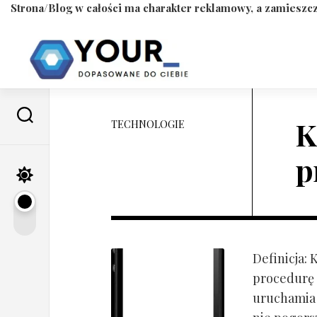
Strona/Blog w całości ma charakter reklamowy, a zamieszcz
Skip
to
content
K
TECHNOLOGIE
p
Definicja:
procedurę 
uruchamia s