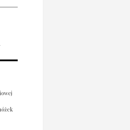
i
iowej
 nóżek