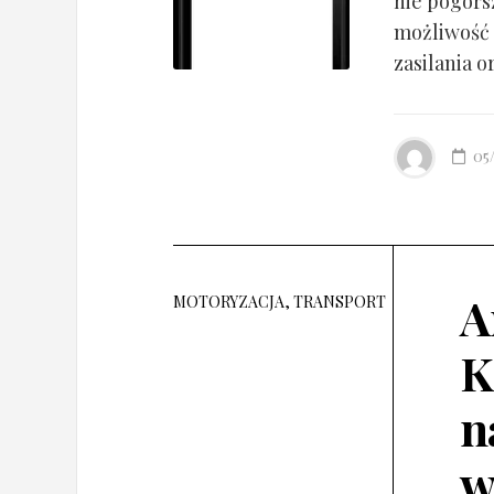
nie pogorsz
możliwość 
zasilania o
05
A
MOTORYZACJA, TRANSPORT
K
n
w