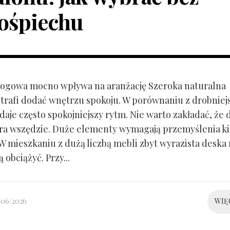
ośpiechu
ogowa mocno wpływa na aranżację Szeroka naturalna
trafi dodać wnętrzu spokoju. W porównaniu z drobnie
aje często spokojniejszy rytm. Nie warto zakładać, że 
ra wszędzie. Duże elementy wymagają przemyślenia k
 W mieszkaniu z dużą liczbą mebli zbyt wyrazista deska
 obciążyć. Przy...
/06/2026
WIĘ