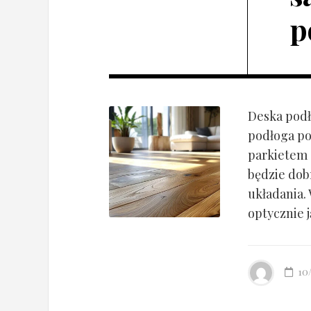
p
Deska podł
podłoga po
parkietem d
będzie dob
układania.
optycznie ją
10