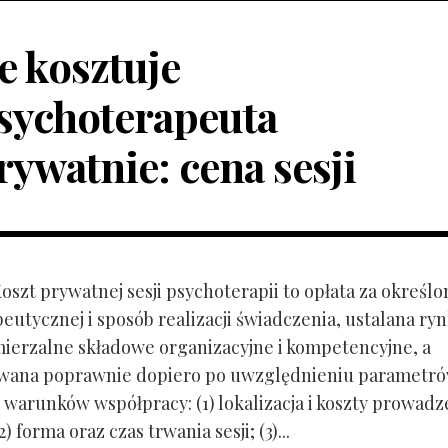
le kosztuje
sychoterapeuta
rywatnie: cena sesji
Koszt prywatnej sesji psychoterapii to opłata za określo
peutycznej i sposób realizacji świadczenia, ustalana r
mierzalne składowe organizacyjne i kompetencyjne, a
owana poprawnie dopiero po uwzględnieniu parametr
 warunków współpracy: (1) lokalizacja i koszty prowadz
) forma oraz czas trwania sesji; (3)...