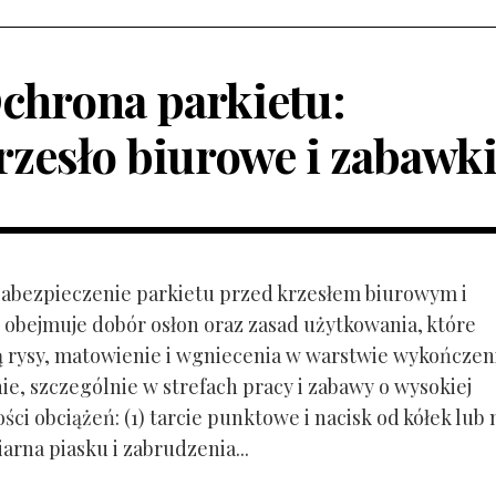
chrona parkietu:
rzesło biurowe i zabawk
 Zabezpieczenie parkietu przed krzesłem biurowym i
obejmuje dobór osłon oraz zasad użytkowania, które
ą rysy, matowienie i wgniecenia w warstwie wykończen
ie, szczególnie w strefach pracy i zabawy o wysokiej
ci obciążeń: (1) tarcie punktowe i nacisk od kółek lub
ziarna piasku i zabrudzenia...