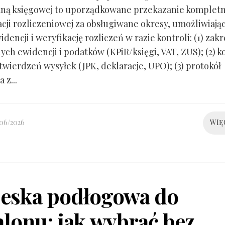
ną księgowej to uporządkowane przekazanie kompletn
ji rozliczeniowej za obsługiwane okresy, umożliwiają
idencji i weryfikację rozliczeń w razie kontroli: (1) zakr
ch ewidencji i podatków (KPiR/księgi, VAT, ZUS); (2) 
twierdzeń wysyłek (JPK, deklaracje, UPO); (3) protokół
 z...
/06/2026
WIĘ
eska podłogowa do
alonu: jak wybrać bez