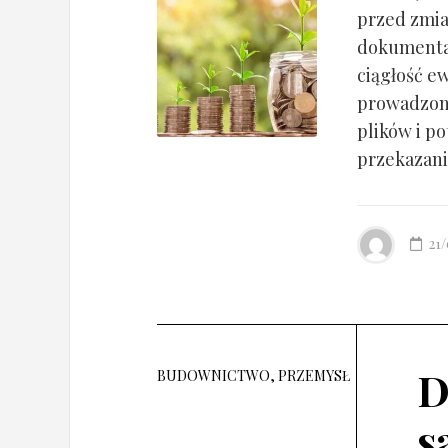
przed zmia
dokumentac
ciągłość ew
prowadzony
plików i po
przekazania
21
D
BUDOWNICTWO, PRZEMYSŁ
s