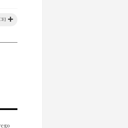
CEJ
wego