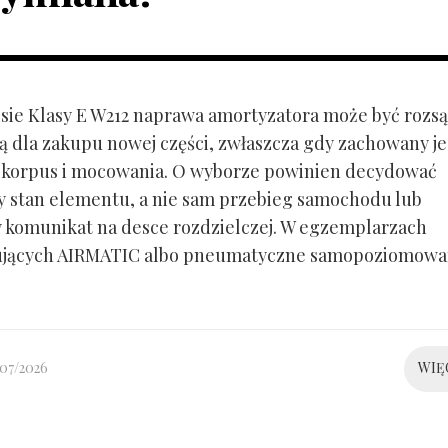
ie Klasy E W212 naprawa amortyzatora może być rozs
ą dla zakupu nowej części, zwłaszcza gdy zachowany je
 korpus i mocowania. O wyborze powinien decydować
y stan elementu, a nie sam przebieg samochodu lub
 komunikat na desce rozdzielczej. W egzemplarzach
ujących AIRMATIC albo pneumatyczne samopoziomowa
/07/2026
WIĘ