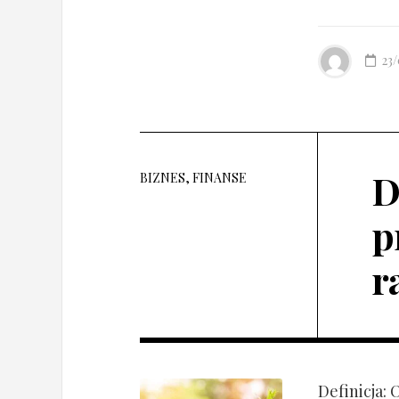
23
D
BIZNES, FINANSE
p
r
Definicja: