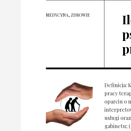
I
MEDYCYNA, ZDROWIE
p
p
Definicja: 
pracy tera
oparciu o 
interpret
usługi oraz
gabinetu; (2