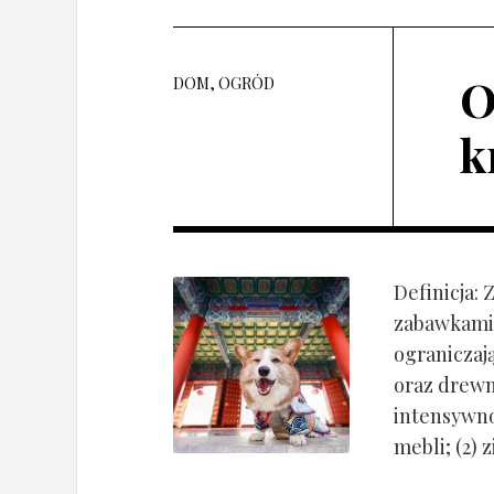
O
DOM, OGRÓD
k
Definicja:
zabawkami 
ograniczaj
oraz drewn
intensywnoś
mebli; (2) 