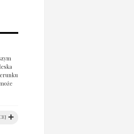
jszym
deska
ierunku
 może
CEJ