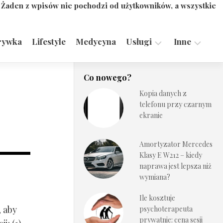
. Żaden z wpisów nie pochodzi od użytkowników, a wszystkie
rywka
Lifestyle
Medycyna
Usługi
Inne
Motoryzacja,
Turystyka,
Co nowego?
Transport
Sport
Kopia danych z
Technologie
telefonu przy czarnym
ekranie
Amortyzator Mercedes
Klasy E W212 – kiedy
naprawa jest lepsza niż
wymiana?
Ile kosztuje
, aby
psychoterapeuta
prywatnie: cena sesji