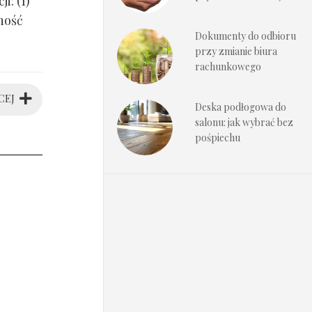
i: (1)
ność
Dokumenty do odbioru
przy zmianie biura
rachunkowego
CEJ
Deska podłogowa do
salonu: jak wybrać bez
pośpiechu