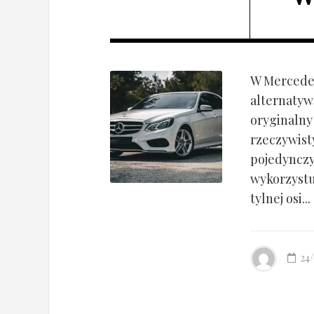
W Mercedes
alternatyw
oryginalny
rzeczywist
pojedynczy
wykorzyst
tylnej osi...
24