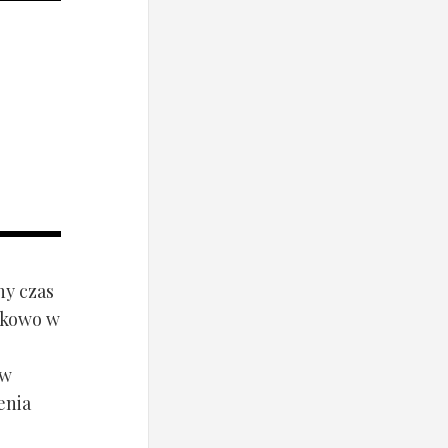
ny czas
ynkowo w
ów
enia