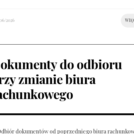
/06/2026
WIĘ
okumenty do odbioru
rzy zmianie biura
achunkowego
 Odbiór dokumentów od poprzedniego biura rachunko