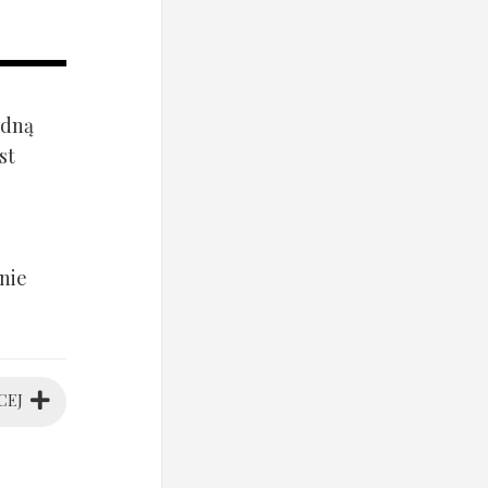
ądną
st
nie
CEJ