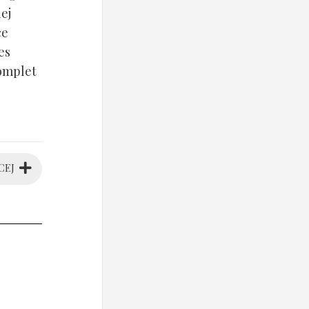
ej
ce
es
komplet
CEJ