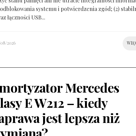
yć stanu pamięci ani nie utracić integralności informacj
odblokowania systemu i potwierdzenia zgód; (2) stabil
raz łączności USB...
/08/2026
WIĘ
mortyzator Mercedes
lasy E W212 – kiedy
aprawa jest lepsza niż
ymiana?