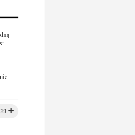
ądną
st
nie
CEJ