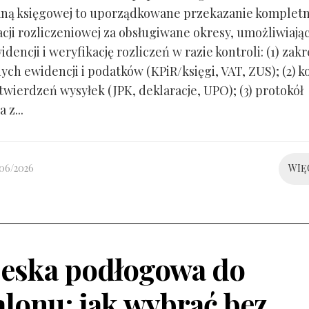
ną księgowej to uporządkowane przekazanie kompletn
ji rozliczeniowej za obsługiwane okresy, umożliwiają
idencji i weryfikację rozliczeń w razie kontroli: (1) zakr
ch ewidencji i podatków (KPiR/księgi, VAT, ZUS); (2) 
twierdzeń wysyłek (JPK, deklaracje, UPO); (3) protokół
 z...
/06/2026
WIĘ
eska podłogowa do
alonu: jak wybrać bez