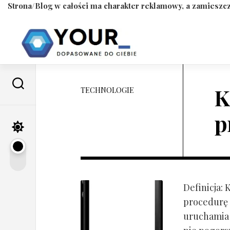
Strona/Blog w całości ma charakter reklamowy, a zamieszcz
Skip
to
content
K
TECHNOLOGIE
p
Definicja:
procedurę 
uruchamia s