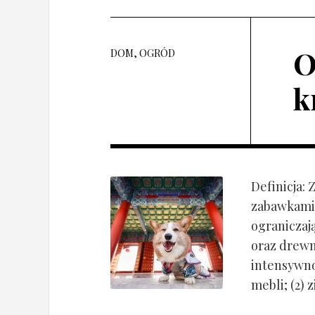
O
DOM, OGRÓD
k
Definicja:
zabawkami 
ograniczaj
oraz drewn
intensywnoś
mebli; (2) 