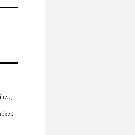
i
iowej
 nóżek