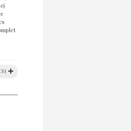
ej
ce
es
komplet
CEJ