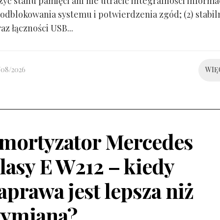
yć stanu pamięci ani nie utracić integralności informacj
odblokowania systemu i potwierdzenia zgód; (2) stabil
raz łączności USB...
/08/2026
WIĘ
mortyzator Mercedes
lasy E W212 – kiedy
aprawa jest lepsza niż
ymiana?