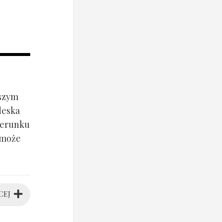
jszym
deska
ierunku
 może
CEJ