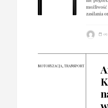
nie pogorsz
możliwość 
zasilania o
05
A
MOTORYZACJA, TRANSPORT
K
n
w