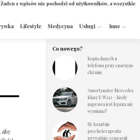
. Żaden z wpisów nie pochodzi od użytkowników, a wszystkie
rywka
Lifestyle
Medycyna
Usługi
Inne
Motoryzacja,
Turystyka,
Co nowego?
Transport
Sport
Kopia danych z
Technologie
telefonu przy czarnym
ekranie
Amortyzator Mercedes
Klasy E W212 – kiedy
naprawa jest lepsza niż
wymiana?
Ile kosztuje
, aby
psychoterapeuta
prywatnie: cena sesji