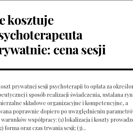
le kosztuje
sychoterapeuta
rywatnie: cena sesji
Koszt prywatnej sesji psychoterapii to opłata za określo
peutycznej i sposób realizacji świadczenia, ustalana r
mierzalne składowe organizacyjne i kompetencyjne, a
owana poprawnie dopiero po uwzględnieniu parametr
 warunków współpracy: (1) lokalizacja i koszty prowadz
) forma oraz czas trwania sesji; (3)...