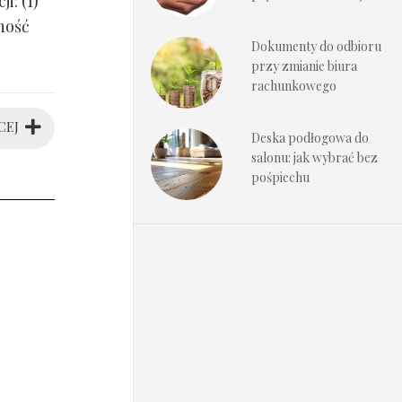
i: (1)
ność
Dokumenty do odbioru
przy zmianie biura
rachunkowego
CEJ
Deska podłogowa do
salonu: jak wybrać bez
pośpiechu