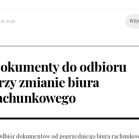
/06/2026
WIĘ
okumenty do odbioru
rzy zmianie biura
achunkowego
 Odbiór dokumentów od poprzedniego biura rachunko