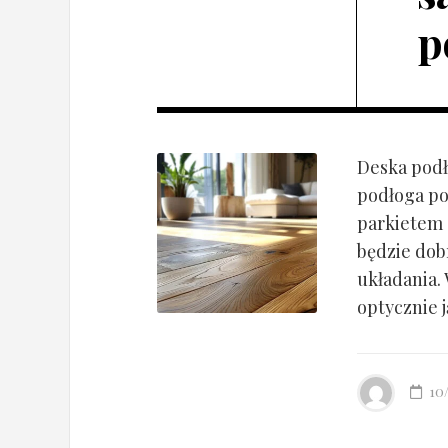
p
Deska podł
podłoga po
parkietem d
będzie dob
układania.
optycznie ją
10