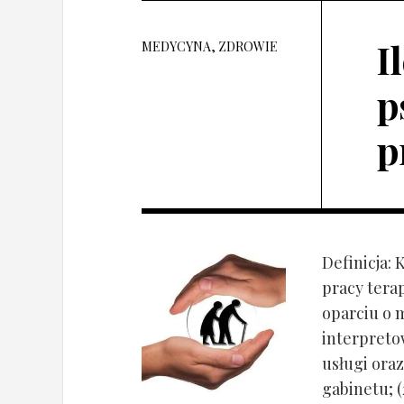
I
MEDYCYNA, ZDROWIE
p
p
Definicja: 
pracy tera
oparciu o 
interpret
usługi oraz
gabinetu; (2