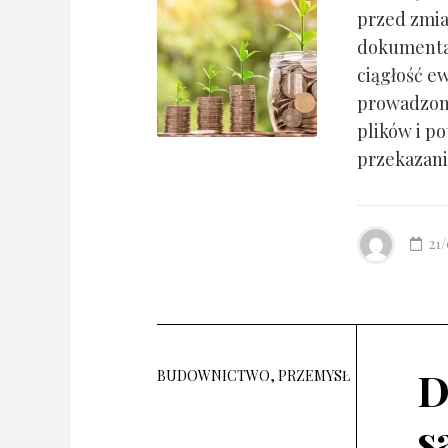
przed zmia
dokumentac
ciągłość ew
prowadzony
plików i po
przekazania
21
D
BUDOWNICTWO, PRZEMYSŁ
s