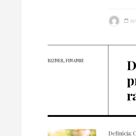
23
D
BIZNES, FINANSE
p
r
Definicja: