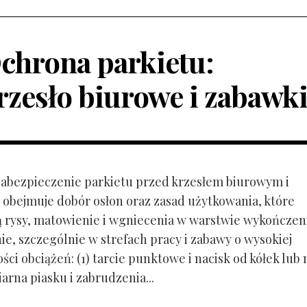
chrona parkietu:
rzesło biurowe i zabawk
 Zabezpieczenie parkietu przed krzesłem biurowym i
obejmuje dobór osłon oraz zasad użytkowania, które
ą rysy, matowienie i wgniecenia w warstwie wykończen
ie, szczególnie w strefach pracy i zabawy o wysokiej
ci obciążeń: (1) tarcie punktowe i nacisk od kółek lub
ziarna piasku i zabrudzenia...