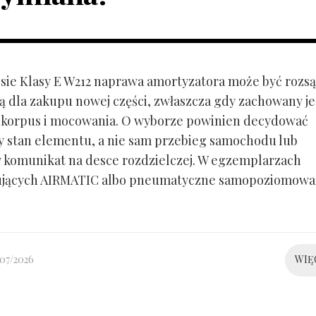
ie Klasy E W212 naprawa amortyzatora może być rozs
ą dla zakupu nowej części, zwłaszcza gdy zachowany je
 korpus i mocowania. O wyborze powinien decydować
y stan elementu, a nie sam przebieg samochodu lub
 komunikat na desce rozdzielczej. W egzemplarzach
ujących AIRMATIC albo pneumatyczne samopoziomowa
/07/2026
WIĘ