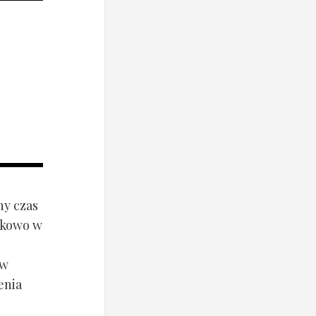
ny czas
ynkowo w
ów
enia