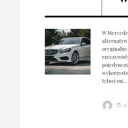
W Mercedes
alternatyw
oryginalny
rzeczywist
pojedynczy
wykorzyst
tylnej osi...
24