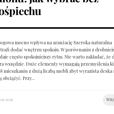
ośpiechu
ogowa mocno wpływa na aranżację Szeroka naturalna
trafi dodać wnętrzu spokoju. W porównaniu z drobnie
aje często spokojniejszy rytm. Nie warto zakładać, że 
ra wszędzie. Duże elementy wymagają przemyślenia k
 W mieszkaniu z dużą liczbą mebli zbyt wyrazista deska
 obciążyć. Przy...
/06/2026
WIĘ