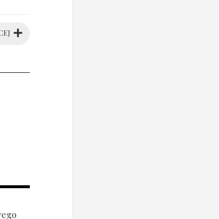
CEJ
wego