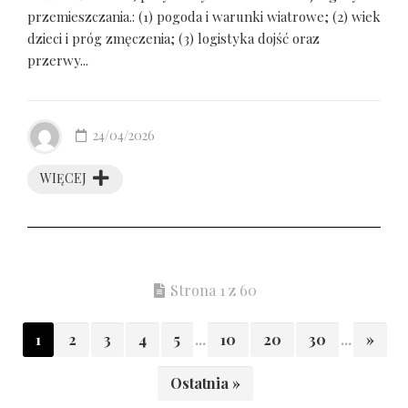
przemieszczania.: (1) pogoda i warunki wiatrowe; (2) wiek
dzieci i próg zmęczenia; (3) logistyka dojść oraz
przerwy...
24/04/2026
WIĘCEJ
Strona 1 z 60
1
2
3
4
5
...
10
20
30
...
»
Ostatnia »