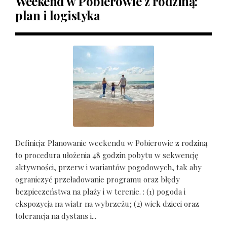
Weekend w Pobierowie z rodziną:
plan i logistyka
Definicja: Planowanie weekendu w Pobierowie z rodziną
to procedura ułożenia 48 godzin pobytu w sekwencję
aktywności, przerw i wariantów pogodowych, tak aby
ograniczyć przeładowanie programu oraz błędy
bezpieczeństwa na plaży i w terenie. : (1) pogoda i
ekspozycja na wiatr na wybrzeżu; (2) wiek dzieci oraz
tolerancja na dystans i...