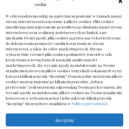
Dokumenty do odbioru przy zmianie biura
cookie
rachunkowego
W celu świadczenia usług na najwyższym poziomie w ramach naszej
strony internetowej korzystamy z plików cookies. Pliki cookies
umożliwiają nam zapewnienie prawidłowego działania naszej strony
internetowej oraz realizację podstawowych jej funkcji, a po
Deska podłogowa do salonu: jak wybrać bez
uzyskaniu Twojej zgody, pliki cookies są przez nas wykorzystywane
pośpiechu
do dokonywania pomiarów i analiz korzystania ze strony
internetowej, a także do celów marketingowych. Strona
wykorzystuje również pliki cookies podmiotów trzecich w celu
korzystania z zewnętrznych narzędzi analitycznych i
marketingowych. Aby wyrazić zgodę na instalowanie na Twoim
urządzeniu końcowym plików cookies wszystkich wskazanych wyżej
kategorii kliknij przycisk "Akceptuję". Poszczególne ustawienia plików
cookies możesz zmieniać po kliknięciu przycisku „Zobacz
preferencje”. Jeśli ustawienia odpowiadają Twoim preferencjom, aby
wyrazić zgodę na instalowanie plików cookies na Twoim urządzeniu
końcowym w wybranym przez Ciebie zakresie kliknij przycisk
"Akceptuję". Szczegółowe znajdziesz w
Polityce prywatności
.
Akceptuję
Wszelkie prawa zastrzezone