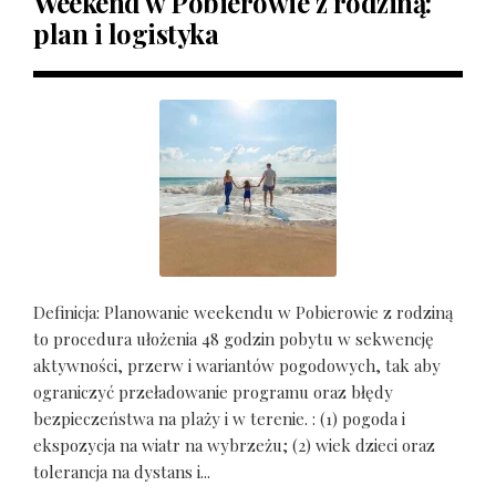
Weekend w Pobierowie z rodziną:
plan i logistyka
Definicja: Planowanie weekendu w Pobierowie z rodziną
to procedura ułożenia 48 godzin pobytu w sekwencję
aktywności, przerw i wariantów pogodowych, tak aby
ograniczyć przeładowanie programu oraz błędy
bezpieczeństwa na plaży i w terenie. : (1) pogoda i
ekspozycja na wiatr na wybrzeżu; (2) wiek dzieci oraz
tolerancja na dystans i...