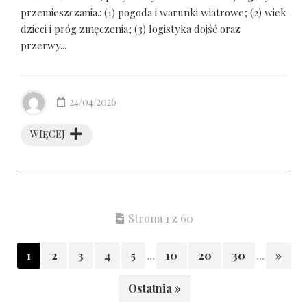
przemieszczania.: (1) pogoda i warunki wiatrowe; (2) wiek
dzieci i próg zmęczenia; (3) logistyka dojść oraz
przerwy...
24/04/2026
WIĘCEJ
Strona 1 z 60
1
2
3
4
5
...
10
20
30
...
»
Ostatnia »