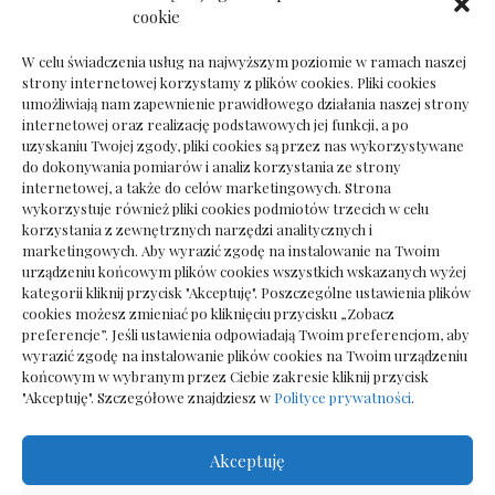
Dokumenty do odbioru przy zmianie biura
cookie
rachunkowego
W celu świadczenia usług na najwyższym poziomie w ramach naszej
strony internetowej korzystamy z plików cookies. Pliki cookies
umożliwiają nam zapewnienie prawidłowego działania naszej strony
internetowej oraz realizację podstawowych jej funkcji, a po
Deska podłogowa do salonu: jak wybrać bez
uzyskaniu Twojej zgody, pliki cookies są przez nas wykorzystywane
pośpiechu
do dokonywania pomiarów i analiz korzystania ze strony
internetowej, a także do celów marketingowych. Strona
wykorzystuje również pliki cookies podmiotów trzecich w celu
korzystania z zewnętrznych narzędzi analitycznych i
marketingowych. Aby wyrazić zgodę na instalowanie na Twoim
urządzeniu końcowym plików cookies wszystkich wskazanych wyżej
kategorii kliknij przycisk "Akceptuję". Poszczególne ustawienia plików
cookies możesz zmieniać po kliknięciu przycisku „Zobacz
preferencje”. Jeśli ustawienia odpowiadają Twoim preferencjom, aby
wyrazić zgodę na instalowanie plików cookies na Twoim urządzeniu
końcowym w wybranym przez Ciebie zakresie kliknij przycisk
"Akceptuję". Szczegółowe znajdziesz w
Polityce prywatności
.
Akceptuję
Wszelkie prawa zastrzezone