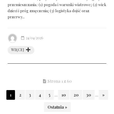
przemieszczania.: (1) pogoda i warunki wiatrowe; (2) wiek
dzieci i próg zmęczenia; (3) logistyka dojść oraz
przerwy...
24/04/2026
WIĘCEJ
Strona 1 z 60
1
2
3
4
5
...
10
20
30
...
»
Ostatnia »