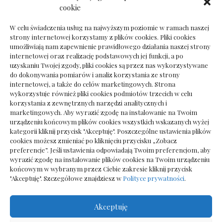
Dokumenty do odbioru przy zmianie biura
cookie
rachunkowego
W celu świadczenia usług na najwyższym poziomie w ramach naszej
strony internetowej korzystamy z plików cookies. Pliki cookies
umożliwiają nam zapewnienie prawidłowego działania naszej strony
internetowej oraz realizację podstawowych jej funkcji, a po
Deska podłogowa do salonu: jak wybrać bez
uzyskaniu Twojej zgody, pliki cookies są przez nas wykorzystywane
pośpiechu
do dokonywania pomiarów i analiz korzystania ze strony
internetowej, a także do celów marketingowych. Strona
wykorzystuje również pliki cookies podmiotów trzecich w celu
korzystania z zewnętrznych narzędzi analitycznych i
marketingowych. Aby wyrazić zgodę na instalowanie na Twoim
urządzeniu końcowym plików cookies wszystkich wskazanych wyżej
kategorii kliknij przycisk "Akceptuję". Poszczególne ustawienia plików
cookies możesz zmieniać po kliknięciu przycisku „Zobacz
preferencje”. Jeśli ustawienia odpowiadają Twoim preferencjom, aby
wyrazić zgodę na instalowanie plików cookies na Twoim urządzeniu
końcowym w wybranym przez Ciebie zakresie kliknij przycisk
"Akceptuję". Szczegółowe znajdziesz w
Polityce prywatności
.
Akceptuję
Wszelkie prawa zastrzezone