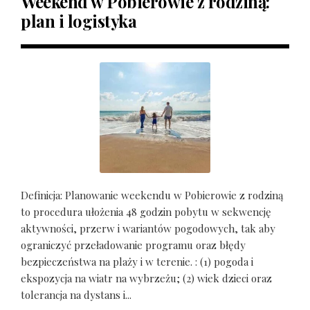
Weekend w Pobierowie z rodziną:
plan i logistyka
Definicja: Planowanie weekendu w Pobierowie z rodziną
to procedura ułożenia 48 godzin pobytu w sekwencję
aktywności, przerw i wariantów pogodowych, tak aby
ograniczyć przeładowanie programu oraz błędy
bezpieczeństwa na plaży i w terenie. : (1) pogoda i
ekspozycja na wiatr na wybrzeżu; (2) wiek dzieci oraz
tolerancja na dystans i...