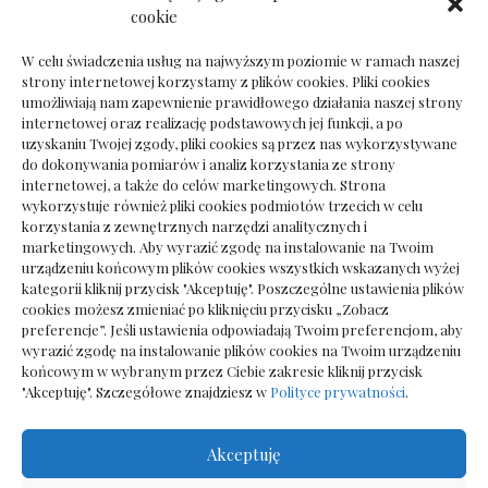
Dokumenty do odbioru przy zmianie biura
cookie
rachunkowego
W celu świadczenia usług na najwyższym poziomie w ramach naszej
strony internetowej korzystamy z plików cookies. Pliki cookies
umożliwiają nam zapewnienie prawidłowego działania naszej strony
internetowej oraz realizację podstawowych jej funkcji, a po
Deska podłogowa do salonu: jak wybrać bez
uzyskaniu Twojej zgody, pliki cookies są przez nas wykorzystywane
pośpiechu
do dokonywania pomiarów i analiz korzystania ze strony
internetowej, a także do celów marketingowych. Strona
wykorzystuje również pliki cookies podmiotów trzecich w celu
korzystania z zewnętrznych narzędzi analitycznych i
marketingowych. Aby wyrazić zgodę na instalowanie na Twoim
urządzeniu końcowym plików cookies wszystkich wskazanych wyżej
kategorii kliknij przycisk "Akceptuję". Poszczególne ustawienia plików
cookies możesz zmieniać po kliknięciu przycisku „Zobacz
preferencje”. Jeśli ustawienia odpowiadają Twoim preferencjom, aby
wyrazić zgodę na instalowanie plików cookies na Twoim urządzeniu
końcowym w wybranym przez Ciebie zakresie kliknij przycisk
"Akceptuję". Szczegółowe znajdziesz w
Polityce prywatności
.
Akceptuję
Wszelkie prawa zastrzezone