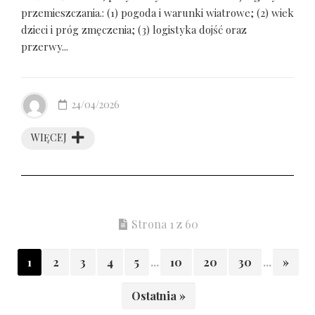
przemieszczania.: (1) pogoda i warunki wiatrowe; (2) wiek
dzieci i próg zmęczenia; (3) logistyka dojść oraz
przerwy...
24/04/2026
WIĘCEJ
Strona 1 z 60
1
2
3
4
5
...
10
20
30
...
»
Ostatnia »