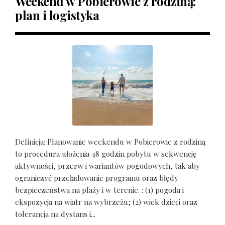
Weekend w Pobierowie z rodziną:
plan i logistyka
Definicja: Planowanie weekendu w Pobierowie z rodziną
to procedura ułożenia 48 godzin pobytu w sekwencję
aktywności, przerw i wariantów pogodowych, tak aby
ograniczyć przeładowanie programu oraz błędy
bezpieczeństwa na plaży i w terenie. : (1) pogoda i
ekspozycja na wiatr na wybrzeżu; (2) wiek dzieci oraz
tolerancja na dystans i...