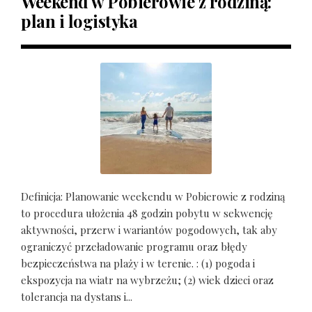
Weekend w Pobierowie z rodziną:
plan i logistyka
Definicja: Planowanie weekendu w Pobierowie z rodziną
to procedura ułożenia 48 godzin pobytu w sekwencję
aktywności, przerw i wariantów pogodowych, tak aby
ograniczyć przeładowanie programu oraz błędy
bezpieczeństwa na plaży i w terenie. : (1) pogoda i
ekspozycja na wiatr na wybrzeżu; (2) wiek dzieci oraz
tolerancja na dystans i...