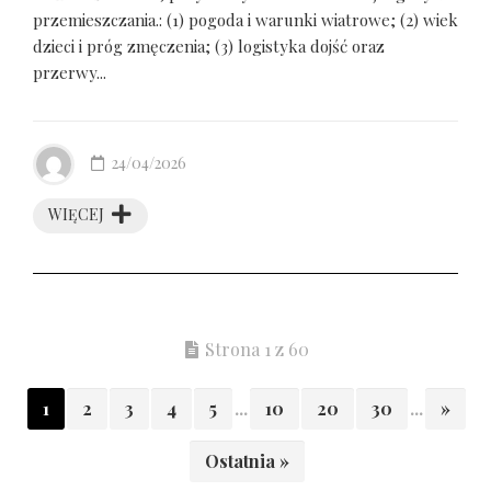
przemieszczania.: (1) pogoda i warunki wiatrowe; (2) wiek
dzieci i próg zmęczenia; (3) logistyka dojść oraz
przerwy...
24/04/2026
WIĘCEJ
Strona 1 z 60
1
2
3
4
5
...
10
20
30
...
»
Ostatnia »