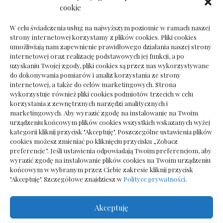
Dokumenty do odbioru przy zmianie biura
cookie
rachunkowego
W celu świadczenia usług na najwyższym poziomie w ramach naszej
strony internetowej korzystamy z plików cookies. Pliki cookies
umożliwiają nam zapewnienie prawidłowego działania naszej strony
internetowej oraz realizację podstawowych jej funkcji, a po
Deska podłogowa do salonu: jak wybrać bez
uzyskaniu Twojej zgody, pliki cookies są przez nas wykorzystywane
pośpiechu
do dokonywania pomiarów i analiz korzystania ze strony
internetowej, a także do celów marketingowych. Strona
wykorzystuje również pliki cookies podmiotów trzecich w celu
korzystania z zewnętrznych narzędzi analitycznych i
marketingowych. Aby wyrazić zgodę na instalowanie na Twoim
urządzeniu końcowym plików cookies wszystkich wskazanych wyżej
kategorii kliknij przycisk "Akceptuję". Poszczególne ustawienia plików
cookies możesz zmieniać po kliknięciu przycisku „Zobacz
preferencje”. Jeśli ustawienia odpowiadają Twoim preferencjom, aby
wyrazić zgodę na instalowanie plików cookies na Twoim urządzeniu
końcowym w wybranym przez Ciebie zakresie kliknij przycisk
"Akceptuję". Szczegółowe znajdziesz w
Polityce prywatności
.
Akceptuję
Wszelkie prawa zastrzezone