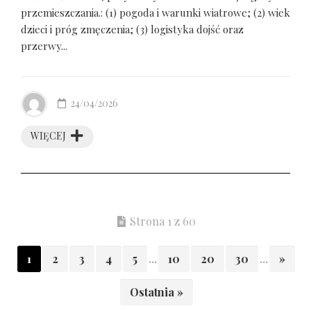
przemieszczania.: (1) pogoda i warunki wiatrowe; (2) wiek
dzieci i próg zmęczenia; (3) logistyka dojść oraz
przerwy...
24/04/2026
WIĘCEJ
Strona 1 z 60
1
2
3
4
5
...
10
20
30
...
»
Ostatnia »