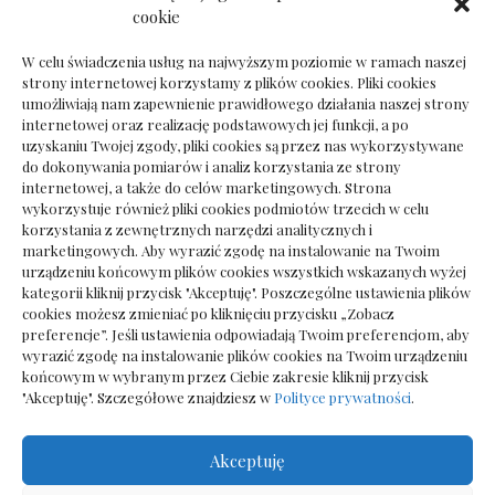
Dokumenty do odbioru przy zmianie biura
cookie
rachunkowego
W celu świadczenia usług na najwyższym poziomie w ramach naszej
strony internetowej korzystamy z plików cookies. Pliki cookies
umożliwiają nam zapewnienie prawidłowego działania naszej strony
internetowej oraz realizację podstawowych jej funkcji, a po
Deska podłogowa do salonu: jak wybrać bez
uzyskaniu Twojej zgody, pliki cookies są przez nas wykorzystywane
pośpiechu
do dokonywania pomiarów i analiz korzystania ze strony
internetowej, a także do celów marketingowych. Strona
wykorzystuje również pliki cookies podmiotów trzecich w celu
korzystania z zewnętrznych narzędzi analitycznych i
marketingowych. Aby wyrazić zgodę na instalowanie na Twoim
urządzeniu końcowym plików cookies wszystkich wskazanych wyżej
kategorii kliknij przycisk "Akceptuję". Poszczególne ustawienia plików
cookies możesz zmieniać po kliknięciu przycisku „Zobacz
preferencje”. Jeśli ustawienia odpowiadają Twoim preferencjom, aby
wyrazić zgodę na instalowanie plików cookies na Twoim urządzeniu
końcowym w wybranym przez Ciebie zakresie kliknij przycisk
"Akceptuję". Szczegółowe znajdziesz w
Polityce prywatności
.
Akceptuję
Wszelkie prawa zastrzezone