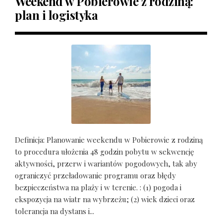
Weekend w Pobierowie z rodziną:
plan i logistyka
Definicja: Planowanie weekendu w Pobierowie z rodziną
to procedura ułożenia 48 godzin pobytu w sekwencję
aktywności, przerw i wariantów pogodowych, tak aby
ograniczyć przeładowanie programu oraz błędy
bezpieczeństwa na plaży i w terenie. : (1) pogoda i
ekspozycja na wiatr na wybrzeżu; (2) wiek dzieci oraz
tolerancja na dystans i...