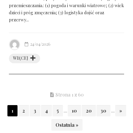
przemieszczania.: (1) pogoda i warunki wiatrowe; (2) wiek
dzieci i próg zmęczenia; (3) logistyka dojść oraz
przerwy...
24/04/2026
WIĘCEJ
Strona 1 z 60
1
2
3
4
5
...
10
20
30
...
»
Ostatnia »