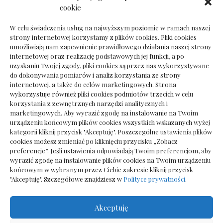
Dokumenty do odbioru przy zmianie biura
cookie
rachunkowego
W celu świadczenia usług na najwyższym poziomie w ramach naszej
strony internetowej korzystamy z plików cookies. Pliki cookies
umożliwiają nam zapewnienie prawidłowego działania naszej strony
internetowej oraz realizację podstawowych jej funkcji, a po
Deska podłogowa do salonu: jak wybrać bez
uzyskaniu Twojej zgody, pliki cookies są przez nas wykorzystywane
pośpiechu
do dokonywania pomiarów i analiz korzystania ze strony
internetowej, a także do celów marketingowych. Strona
wykorzystuje również pliki cookies podmiotów trzecich w celu
korzystania z zewnętrznych narzędzi analitycznych i
marketingowych. Aby wyrazić zgodę na instalowanie na Twoim
urządzeniu końcowym plików cookies wszystkich wskazanych wyżej
kategorii kliknij przycisk "Akceptuję". Poszczególne ustawienia plików
cookies możesz zmieniać po kliknięciu przycisku „Zobacz
preferencje”. Jeśli ustawienia odpowiadają Twoim preferencjom, aby
wyrazić zgodę na instalowanie plików cookies na Twoim urządzeniu
końcowym w wybranym przez Ciebie zakresie kliknij przycisk
"Akceptuję". Szczegółowe znajdziesz w
Polityce prywatności
.
Akceptuję
Wszelkie prawa zastrzezone