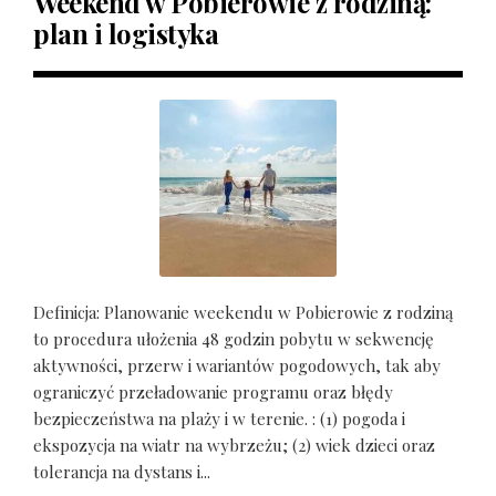
Weekend w Pobierowie z rodziną:
plan i logistyka
Definicja: Planowanie weekendu w Pobierowie z rodziną
to procedura ułożenia 48 godzin pobytu w sekwencję
aktywności, przerw i wariantów pogodowych, tak aby
ograniczyć przeładowanie programu oraz błędy
bezpieczeństwa na plaży i w terenie. : (1) pogoda i
ekspozycja na wiatr na wybrzeżu; (2) wiek dzieci oraz
tolerancja na dystans i...