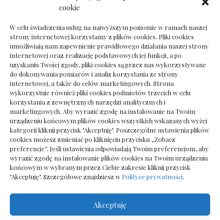
Dokumenty do odbioru przy zmianie biura
cookie
rachunkowego
W celu świadczenia usług na najwyższym poziomie w ramach naszej
strony internetowej korzystamy z plików cookies. Pliki cookies
umożliwiają nam zapewnienie prawidłowego działania naszej strony
internetowej oraz realizację podstawowych jej funkcji, a po
Deska podłogowa do salonu: jak wybrać bez
uzyskaniu Twojej zgody, pliki cookies są przez nas wykorzystywane
pośpiechu
do dokonywania pomiarów i analiz korzystania ze strony
internetowej, a także do celów marketingowych. Strona
wykorzystuje również pliki cookies podmiotów trzecich w celu
korzystania z zewnętrznych narzędzi analitycznych i
marketingowych. Aby wyrazić zgodę na instalowanie na Twoim
urządzeniu końcowym plików cookies wszystkich wskazanych wyżej
kategorii kliknij przycisk "Akceptuję". Poszczególne ustawienia plików
cookies możesz zmieniać po kliknięciu przycisku „Zobacz
preferencje”. Jeśli ustawienia odpowiadają Twoim preferencjom, aby
wyrazić zgodę na instalowanie plików cookies na Twoim urządzeniu
końcowym w wybranym przez Ciebie zakresie kliknij przycisk
"Akceptuję". Szczegółowe znajdziesz w
Polityce prywatności
.
Akceptuję
Wszelkie prawa zastrzezone