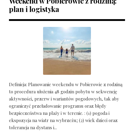
Weekend w Pobierowie z rodziną:
plan i logistyka
Definicja: Planowanie weekendu w Pobierowie z rodziną
to procedura ułożenia 48 godzin pobytu w sekwencję
aktywności, przerw i wariantów pogodowych, tak aby
ograniczyć przeładowanie programu oraz błędy
bezpieczeństwa na plaży i w terenie. : (1) pogoda i
ekspozycja na wiatr na wybrzeżu; (2) wiek dzieci oraz
tolerancja na dystans i...