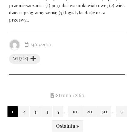
przemieszczania.: (1) pogoda i warunki wiatrowe; (2) wiek
dzieci i próg zmęczenia; (3) logistyka dojść oraz
przerwy...
24/04/2026
WIĘCEJ
Strona 1 z 60
1
2
3
4
5
...
10
20
30
...
»
Ostatnia »