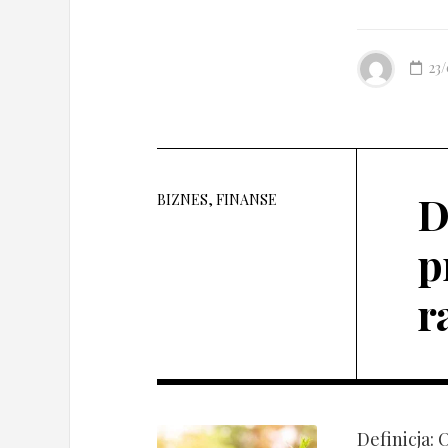
23
D
BIZNES, FINANSE
p
r
Definicja: