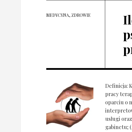
I
MEDYCYNA, ZDROWIE
p
p
Definicja: 
pracy tera
oparciu o 
interpret
usługi oraz
gabinetu; (2