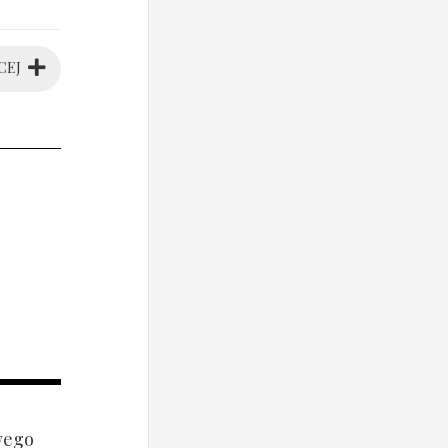
CEJ
wego