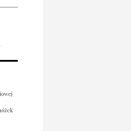
i
iowej
 nóżek