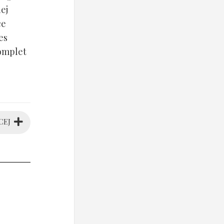
ej
ce
es
komplet
CEJ