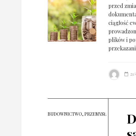
przed zmia
dokumentac
ciągłość ew
prowadzony
plików i po
przekazania
21
D
BUDOWNICTWO, PRZEMYSŁ
s