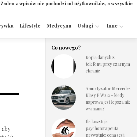
. Żaden z wpisów nie pochodzi od użytkowników, a wszystkie
rywka
Lifestyle
Medycyna
Usługi
Inne
Motoryzacja,
Turystyka,
Co nowego?
Transport
Sport
Kopia danych z
Technologie
telefonu przy czarnym
ekranie
Amortyzator Mercedes
Klasy E W212 – kiedy
naprawa jest lepsza niż
wymiana?
Ile kosztuje
, aby
psychoterapeuta
prywatnie: cena sesji