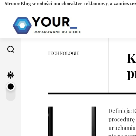
Strona/Blog w całości ma charakter reklamowy, a zamieszcz
Skip
to
content
K
TECHNOLOGIE
p
Definicja:
procedurę 
uruchamia s