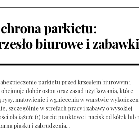
chrona parkietu:
rzesło biurowe i zabawk
 Zabezpieczenie parkietu przed krzesłem biurowym i
obejmuje dobór osłon oraz zasad użytkowania, które
ą rysy, matowienie i wgniecenia w warstwie wykończen
ie, szczególnie w strefach pracy i zabawy o wysokiej
ci obciążeń: (1) tarcie punktowe i nacisk od kółek lub
ziarna piasku i zabrudzenia...