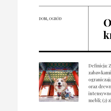
O
DOM, OGRÓD
k
Definicja:
zabawkami 
ograniczaj
oraz drewn
intensywnoś
mebli; (2) 