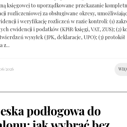
ną księgowej to uporządkowane przekazanie kompletn
ji rozliczeniowej za obsługiwane okresy, umożliwiają
idencji i weryfikację rozliczeń w razie kontroli: (1) zakr
ch ewidencji i podatków (KPiR/księgi, VAT, ZUS); (2) 
twierdzeń wysyłek (JPK, deklaracje, UPO); (3) protokół
 z...
/06/2026
WIĘ
eska podłogowa do
alonu: jak wybrać bez