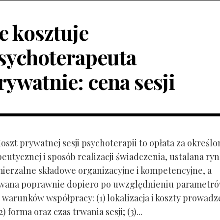
le kosztuje
sychoterapeuta
rywatnie: cena sesji
Koszt prywatnej sesji psychoterapii to opłata za określo
peutycznej i sposób realizacji świadczenia, ustalana r
mierzalne składowe organizacyjne i kompetencyjne, a
owana poprawnie dopiero po uwzględnieniu parametr
 warunków współpracy: (1) lokalizacja i koszty prowadz
) forma oraz czas trwania sesji; (3)...