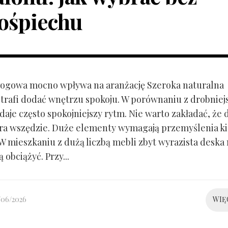
ośpiechu
ogowa mocno wpływa na aranżację Szeroka naturalna
trafi dodać wnętrzu spokoju. W porównaniu z drobnie
aje często spokojniejszy rytm. Nie warto zakładać, że 
ra wszędzie. Duże elementy wymagają przemyślenia k
 W mieszkaniu z dużą liczbą mebli zbyt wyrazista deska
 obciążyć. Przy...
/06/2026
WIĘ