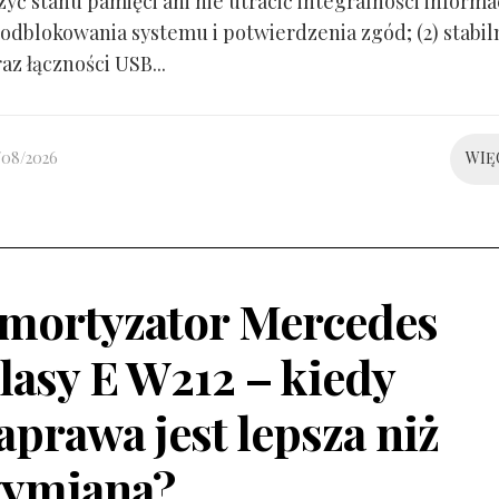
yć stanu pamięci ani nie utracić integralności informacj
odblokowania systemu i potwierdzenia zgód; (2) stabil
raz łączności USB...
/08/2026
WIĘ
mortyzator Mercedes
lasy E W212 – kiedy
aprawa jest lepsza niż
ymiana?