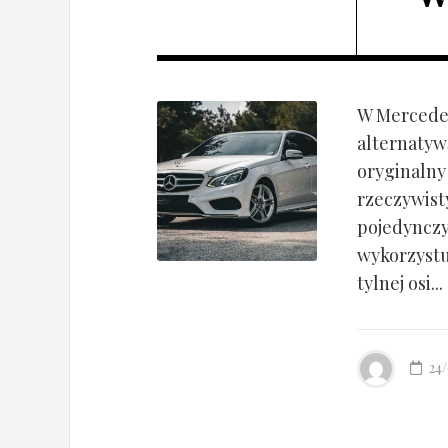
W Mercedes
alternatyw
oryginalny
rzeczywist
pojedynczy
wykorzyst
tylnej osi...
24