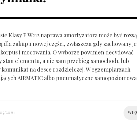
ie Klasy E W212 naprawa amortyzatora może być rozs
ą dla zakupu nowej części, zwłaszcza gdy zachowany je
 korpus i mocowania. O wyborze powinien decydować
y stan elementu, a nie sam przebieg samochodu lub
 komunikat na desce rozdzielczej. W egzemplarzach
ujących AIRMATIC albo pneumatyczne samopoziomowa
/07/2026
WIĘ