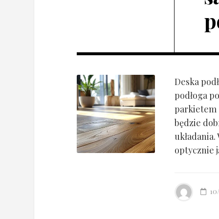
p
Deska podł
podłoga po
parkietem d
będzie dob
układania.
optycznie ją
10