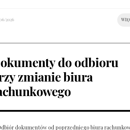
/06/2026
WIĘ
okumenty do odbioru
rzy zmianie biura
achunkowego
 Odbiór dokumentów od poprzedniego biura rachunko