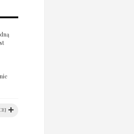
ądną
st
nie
CEJ