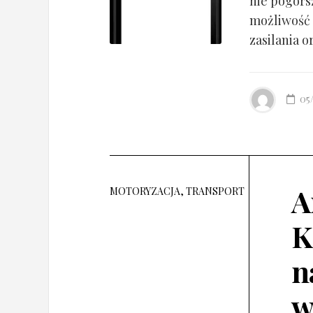
nie pogorsz
możliwość 
zasilania o
05
A
MOTORYZACJA, TRANSPORT
K
n
w