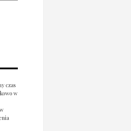
ny czas
ynkowo w
ów
enia