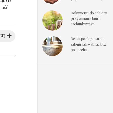
i: (1)
ność
Dokumenty do odbioru
przy zmianie biura
rachunkowego
CEJ
Deska podłogowa do
salonu: jak wybrać bez
pośpiechu