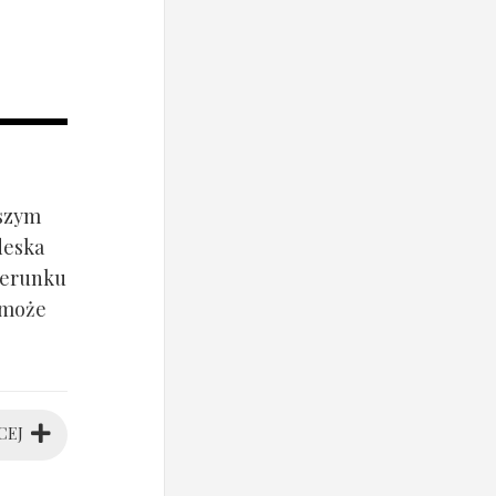
jszym
deska
ierunku
 może
CEJ