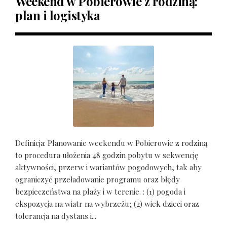
Weekend w Pobierowie z rodziną:
plan i logistyka
Definicja: Planowanie weekendu w Pobierowie z rodziną
to procedura ułożenia 48 godzin pobytu w sekwencję
aktywności, przerw i wariantów pogodowych, tak aby
ograniczyć przeładowanie programu oraz błędy
bezpieczeństwa na plaży i w terenie. : (1) pogoda i
ekspozycja na wiatr na wybrzeżu; (2) wiek dzieci oraz
tolerancja na dystans i...