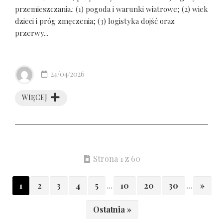
przemieszczania.: (1) pogoda i warunki wiatrowe; (2) wiek
dzieci i próg zmęczenia; (3) logistyka dojść oraz
przerwy...
24/04/2026
WIĘCEJ
Strona 1 z 60
1
2
3
4
5
...
10
20
30
...
»
Ostatnia »