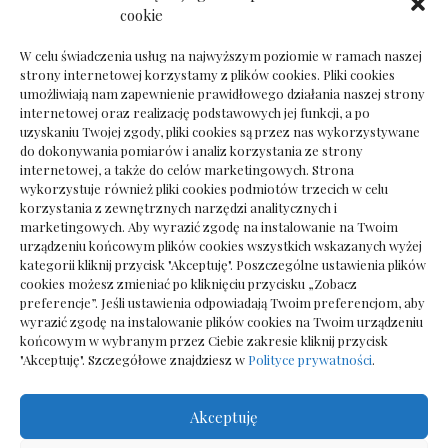
Dokumenty do odbioru przy zmianie biura
cookie
rachunkowego
W celu świadczenia usług na najwyższym poziomie w ramach naszej
strony internetowej korzystamy z plików cookies. Pliki cookies
umożliwiają nam zapewnienie prawidłowego działania naszej strony
internetowej oraz realizację podstawowych jej funkcji, a po
Deska podłogowa do salonu: jak wybrać bez
uzyskaniu Twojej zgody, pliki cookies są przez nas wykorzystywane
pośpiechu
do dokonywania pomiarów i analiz korzystania ze strony
internetowej, a także do celów marketingowych. Strona
wykorzystuje również pliki cookies podmiotów trzecich w celu
korzystania z zewnętrznych narzędzi analitycznych i
marketingowych. Aby wyrazić zgodę na instalowanie na Twoim
urządzeniu końcowym plików cookies wszystkich wskazanych wyżej
kategorii kliknij przycisk "Akceptuję". Poszczególne ustawienia plików
cookies możesz zmieniać po kliknięciu przycisku „Zobacz
preferencje”. Jeśli ustawienia odpowiadają Twoim preferencjom, aby
wyrazić zgodę na instalowanie plików cookies na Twoim urządzeniu
końcowym w wybranym przez Ciebie zakresie kliknij przycisk
"Akceptuję". Szczegółowe znajdziesz w
Polityce prywatności
.
Akceptuję
Wszelkie prawa zastrzezone