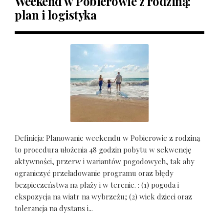
Weekend w Pobierowie z rodziną:
plan i logistyka
Definicja: Planowanie weekendu w Pobierowie z rodziną
to procedura ułożenia 48 godzin pobytu w sekwencję
aktywności, przerw i wariantów pogodowych, tak aby
ograniczyć przeładowanie programu oraz błędy
bezpieczeństwa na plaży i w terenie. : (1) pogoda i
ekspozycja na wiatr na wybrzeżu; (2) wiek dzieci oraz
tolerancja na dystans i...