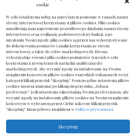
Dokumenty do odbioru przy zmianie biura
cookie
rachunkowego
W celu świadczenia usług na najwyższym poziomie w ramach naszej
strony internetowej korzystamy z plików cookies. Pliki cookies
umożliwiają nam zapewnienie prawidłowego działania naszej strony
internetowej oraz realizację podstawowych jej funkcji, a po
Deska podłogowa do salonu: jak wybrać bez
uzyskaniu Twojej zgody, pliki cookies są przez nas wykorzystywane
pośpiechu
do dokonywania pomiarów i analiz korzystania ze strony
internetowej, a także do celów marketingowych. Strona
wykorzystuje również pliki cookies podmiotów trzecich w celu
korzystania z zewnętrznych narzędzi analitycznych i
marketingowych. Aby wyrazić zgodę na instalowanie na Twoim
urządzeniu końcowym plików cookies wszystkich wskazanych wyżej
kategorii kliknij przycisk "Akceptuję". Poszczególne ustawienia plików
cookies możesz zmieniać po kliknięciu przycisku „Zobacz
preferencje”. Jeśli ustawienia odpowiadają Twoim preferencjom, aby
wyrazić zgodę na instalowanie plików cookies na Twoim urządzeniu
końcowym w wybranym przez Ciebie zakresie kliknij przycisk
"Akceptuję". Szczegółowe znajdziesz w
Polityce prywatności
.
Akceptuję
Wszelkie prawa zastrzezone