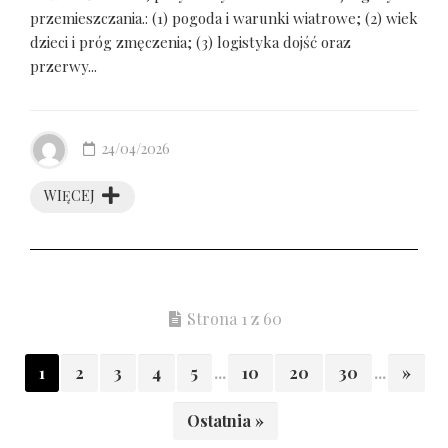
przemieszczania.: (1) pogoda i warunki wiatrowe; (2) wiek
dzieci i próg zmęczenia; (3) logistyka dojść oraz
przerwy...
24/04/2026
WIĘCEJ
Strona 1 z 60
1
2
3
4
5
...
10
20
30
...
»
Ostatnia »