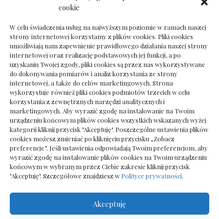
Dokumenty do odbioru przy zmianie biura
cookie
rachunkowego
W celu świadczenia usług na najwyższym poziomie w ramach naszej
strony internetowej korzystamy z plików cookies. Pliki cookies
umożliwiają nam zapewnienie prawidłowego działania naszej strony
internetowej oraz realizację podstawowych jej funkcji, a po
Deska podłogowa do salonu: jak wybrać bez
uzyskaniu Twojej zgody, pliki cookies są przez nas wykorzystywane
pośpiechu
do dokonywania pomiarów i analiz korzystania ze strony
internetowej, a także do celów marketingowych. Strona
wykorzystuje również pliki cookies podmiotów trzecich w celu
korzystania z zewnętrznych narzędzi analitycznych i
marketingowych. Aby wyrazić zgodę na instalowanie na Twoim
urządzeniu końcowym plików cookies wszystkich wskazanych wyżej
kategorii kliknij przycisk "Akceptuję". Poszczególne ustawienia plików
cookies możesz zmieniać po kliknięciu przycisku „Zobacz
preferencje”. Jeśli ustawienia odpowiadają Twoim preferencjom, aby
wyrazić zgodę na instalowanie plików cookies na Twoim urządzeniu
końcowym w wybranym przez Ciebie zakresie kliknij przycisk
"Akceptuję". Szczegółowe znajdziesz w
Polityce prywatności
.
Akceptuję
Wszelkie prawa zastrzezone