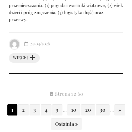
przemieszczania.: (1) pogoda i warunki wiatrowe; (2) wiek
dzieci i próg zmęczenia; (3) logistyka dojść oraz
przerwy...
24/04/2026
WIĘCEJ
Strona 1 z 60
1
2
3
4
5
...
10
20
30
...
»
Ostatnia »