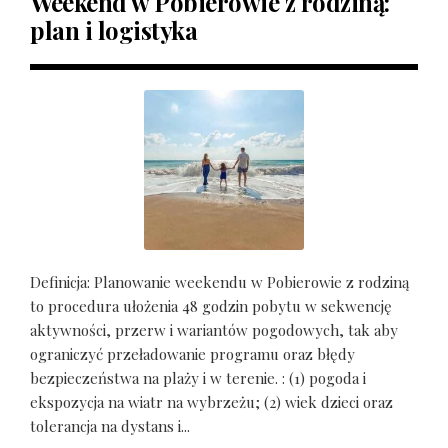
Weekend w Pobierowie z rodziną:
plan i logistyka
Definicja: Planowanie weekendu w Pobierowie z rodziną
to procedura ułożenia 48 godzin pobytu w sekwencję
aktywności, przerw i wariantów pogodowych, tak aby
ograniczyć przeładowanie programu oraz błędy
bezpieczeństwa na plaży i w terenie. : (1) pogoda i
ekspozycja na wiatr na wybrzeżu; (2) wiek dzieci oraz
tolerancja na dystans i...