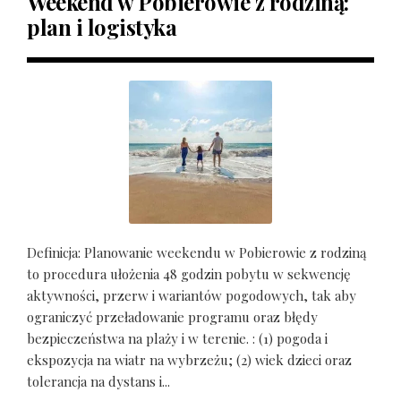
Weekend w Pobierowie z rodziną:
plan i logistyka
Definicja: Planowanie weekendu w Pobierowie z rodziną
to procedura ułożenia 48 godzin pobytu w sekwencję
aktywności, przerw i wariantów pogodowych, tak aby
ograniczyć przeładowanie programu oraz błędy
bezpieczeństwa na plaży i w terenie. : (1) pogoda i
ekspozycja na wiatr na wybrzeżu; (2) wiek dzieci oraz
tolerancja na dystans i...