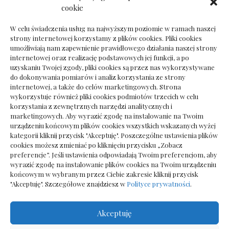
Dokumenty do odbioru przy zmianie biura
cookie
rachunkowego
W celu świadczenia usług na najwyższym poziomie w ramach naszej
strony internetowej korzystamy z plików cookies. Pliki cookies
umożliwiają nam zapewnienie prawidłowego działania naszej strony
internetowej oraz realizację podstawowych jej funkcji, a po
Deska podłogowa do salonu: jak wybrać bez
uzyskaniu Twojej zgody, pliki cookies są przez nas wykorzystywane
pośpiechu
do dokonywania pomiarów i analiz korzystania ze strony
internetowej, a także do celów marketingowych. Strona
wykorzystuje również pliki cookies podmiotów trzecich w celu
korzystania z zewnętrznych narzędzi analitycznych i
marketingowych. Aby wyrazić zgodę na instalowanie na Twoim
urządzeniu końcowym plików cookies wszystkich wskazanych wyżej
kategorii kliknij przycisk "Akceptuję". Poszczególne ustawienia plików
cookies możesz zmieniać po kliknięciu przycisku „Zobacz
preferencje”. Jeśli ustawienia odpowiadają Twoim preferencjom, aby
wyrazić zgodę na instalowanie plików cookies na Twoim urządzeniu
końcowym w wybranym przez Ciebie zakresie kliknij przycisk
"Akceptuję". Szczegółowe znajdziesz w
Polityce prywatności
.
Akceptuję
Wszelkie prawa zastrzezone