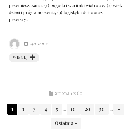
przemieszczania.: (1) pogoda i warunki wiatrowe; (2) wiek
dzieci i próg zmęczenia; (3) logistyka dojść oraz
przerwy...
24/04/2026
WIĘCEJ
Strona 1 z 60
1
2
3
4
5
...
10
20
30
...
»
Ostatnia »