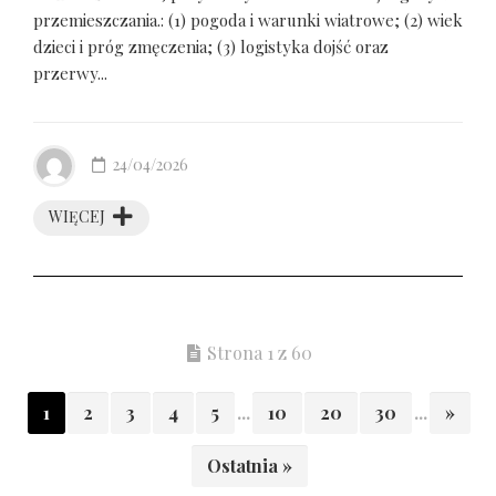
przemieszczania.: (1) pogoda i warunki wiatrowe; (2) wiek
dzieci i próg zmęczenia; (3) logistyka dojść oraz
przerwy...
24/04/2026
WIĘCEJ
Strona 1 z 60
1
2
3
4
5
...
10
20
30
...
»
Ostatnia »