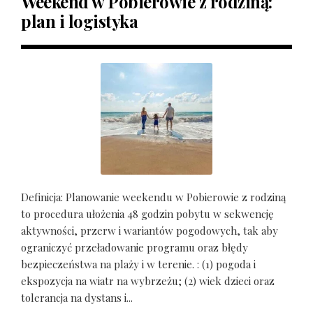
Weekend w Pobierowie z rodziną:
plan i logistyka
Definicja: Planowanie weekendu w Pobierowie z rodziną
to procedura ułożenia 48 godzin pobytu w sekwencję
aktywności, przerw i wariantów pogodowych, tak aby
ograniczyć przeładowanie programu oraz błędy
bezpieczeństwa na plaży i w terenie. : (1) pogoda i
ekspozycja na wiatr na wybrzeżu; (2) wiek dzieci oraz
tolerancja na dystans i...