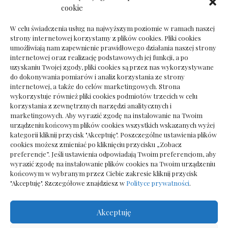
Dokumenty do odbioru przy zmianie biura
cookie
rachunkowego
W celu świadczenia usług na najwyższym poziomie w ramach naszej
strony internetowej korzystamy z plików cookies. Pliki cookies
umożliwiają nam zapewnienie prawidłowego działania naszej strony
internetowej oraz realizację podstawowych jej funkcji, a po
Deska podłogowa do salonu: jak wybrać bez
uzyskaniu Twojej zgody, pliki cookies są przez nas wykorzystywane
pośpiechu
do dokonywania pomiarów i analiz korzystania ze strony
internetowej, a także do celów marketingowych. Strona
wykorzystuje również pliki cookies podmiotów trzecich w celu
korzystania z zewnętrznych narzędzi analitycznych i
marketingowych. Aby wyrazić zgodę na instalowanie na Twoim
urządzeniu końcowym plików cookies wszystkich wskazanych wyżej
kategorii kliknij przycisk "Akceptuję". Poszczególne ustawienia plików
cookies możesz zmieniać po kliknięciu przycisku „Zobacz
preferencje”. Jeśli ustawienia odpowiadają Twoim preferencjom, aby
wyrazić zgodę na instalowanie plików cookies na Twoim urządzeniu
końcowym w wybranym przez Ciebie zakresie kliknij przycisk
"Akceptuję". Szczegółowe znajdziesz w
Polityce prywatności
.
Akceptuję
Wszelkie prawa zastrzezone