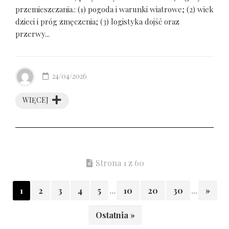
przemieszczania.: (1) pogoda i warunki wiatrowe; (2) wiek
dzieci i próg zmęczenia; (3) logistyka dojść oraz
przerwy...
24/04/2026
WIĘCEJ
Strona 1 z 60
1
2
3
4
5
...
10
20
30
...
»
Ostatnia »