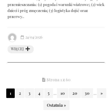
przemieszczania.: (1) pogoda i warunki wiatrowe; (2) wiek
dzieci i próg zmęczenia; (3) logistyka dojść oraz
przerwy...
24/04/2026
WIĘCEJ
Strona 1 z 60
1
2
3
4
5
...
10
20
30
...
»
Ostatnia »