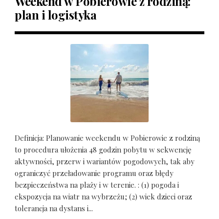
Weekend w Pobierowie z rodziną:
plan i logistyka
Definicja: Planowanie weekendu w Pobierowie z rodziną
to procedura ułożenia 48 godzin pobytu w sekwencję
aktywności, przerw i wariantów pogodowych, tak aby
ograniczyć przeładowanie programu oraz błędy
bezpieczeństwa na plaży i w terenie. : (1) pogoda i
ekspozycja na wiatr na wybrzeżu; (2) wiek dzieci oraz
tolerancja na dystans i...