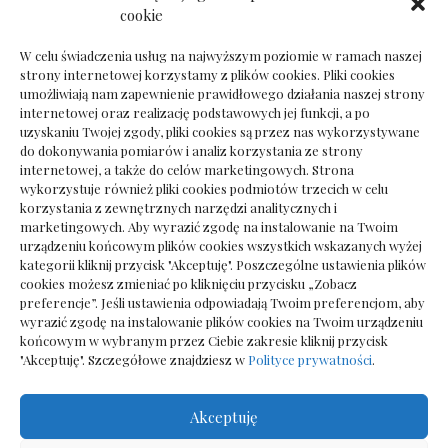
Dokumenty do odbioru przy zmianie biura
cookie
rachunkowego
W celu świadczenia usług na najwyższym poziomie w ramach naszej
strony internetowej korzystamy z plików cookies. Pliki cookies
umożliwiają nam zapewnienie prawidłowego działania naszej strony
internetowej oraz realizację podstawowych jej funkcji, a po
Deska podłogowa do salonu: jak wybrać bez
uzyskaniu Twojej zgody, pliki cookies są przez nas wykorzystywane
pośpiechu
do dokonywania pomiarów i analiz korzystania ze strony
internetowej, a także do celów marketingowych. Strona
wykorzystuje również pliki cookies podmiotów trzecich w celu
korzystania z zewnętrznych narzędzi analitycznych i
marketingowych. Aby wyrazić zgodę na instalowanie na Twoim
urządzeniu końcowym plików cookies wszystkich wskazanych wyżej
kategorii kliknij przycisk "Akceptuję". Poszczególne ustawienia plików
cookies możesz zmieniać po kliknięciu przycisku „Zobacz
preferencje”. Jeśli ustawienia odpowiadają Twoim preferencjom, aby
wyrazić zgodę na instalowanie plików cookies na Twoim urządzeniu
końcowym w wybranym przez Ciebie zakresie kliknij przycisk
"Akceptuję". Szczegółowe znajdziesz w
Polityce prywatności
.
Akceptuję
Wszelkie prawa zastrzezone