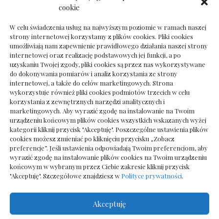
Dokumenty do odbioru przy zmianie biura
cookie
rachunkowego
W celu świadczenia usług na najwyższym poziomie w ramach naszej
strony internetowej korzystamy z plików cookies. Pliki cookies
umożliwiają nam zapewnienie prawidłowego działania naszej strony
internetowej oraz realizację podstawowych jej funkcji, a po
Deska podłogowa do salonu: jak wybrać bez
uzyskaniu Twojej zgody, pliki cookies są przez nas wykorzystywane
pośpiechu
do dokonywania pomiarów i analiz korzystania ze strony
internetowej, a także do celów marketingowych. Strona
wykorzystuje również pliki cookies podmiotów trzecich w celu
korzystania z zewnętrznych narzędzi analitycznych i
marketingowych. Aby wyrazić zgodę na instalowanie na Twoim
urządzeniu końcowym plików cookies wszystkich wskazanych wyżej
kategorii kliknij przycisk "Akceptuję". Poszczególne ustawienia plików
cookies możesz zmieniać po kliknięciu przycisku „Zobacz
preferencje”. Jeśli ustawienia odpowiadają Twoim preferencjom, aby
wyrazić zgodę na instalowanie plików cookies na Twoim urządzeniu
końcowym w wybranym przez Ciebie zakresie kliknij przycisk
"Akceptuję". Szczegółowe znajdziesz w
Polityce prywatności
.
Akceptuję
Wszelkie prawa zastrzezone