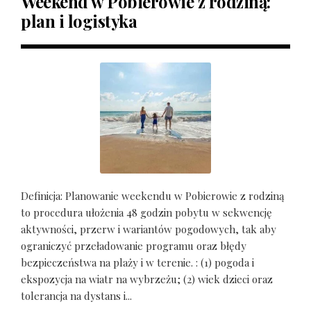
Weekend w Pobierowie z rodziną:
plan i logistyka
Definicja: Planowanie weekendu w Pobierowie z rodziną
to procedura ułożenia 48 godzin pobytu w sekwencję
aktywności, przerw i wariantów pogodowych, tak aby
ograniczyć przeładowanie programu oraz błędy
bezpieczeństwa na plaży i w terenie. : (1) pogoda i
ekspozycja na wiatr na wybrzeżu; (2) wiek dzieci oraz
tolerancja na dystans i...