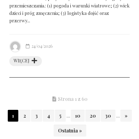
przemieszczania.: (1) pogoda i warunki wiatrowe; (2) wiek
dzieci i próg zmęczenia; (3) logistyka dojść oraz
przerwy...
24/04/2026
WIĘCEJ
Strona 1 z 60
1
2
3
4
5
...
10
20
30
...
»
Ostatnia »