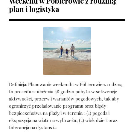
Weekend w Pobierowie z rodziną:
plan i logistyka
Definicja: Planowanie weekendu w Pobierowie z rodziną
to procedura ułożenia 48 godzin pobytu w sekwencję
aktywności, przerw i wariantów pogodowych, tak aby
ograniczyć przeładowanie programu oraz błędy
bezpieczeństwa na plaży i w terenie. : (1) pogoda i
ekspozycja na wiatr na wybrzeżu; (2) wiek dzieci oraz
tolerancja na dystans i...