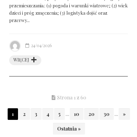
przemieszczania.: (1) pogoda i warunki wiatrowe; (2) wiek
dzieci i próg zmęczenia; (3) logistyka dojść oraz
przerwy...
24/04/2026
WIĘCEJ
Strona 1 z 60
1
2
3
4
5
...
10
20
30
...
»
Ostatnia »