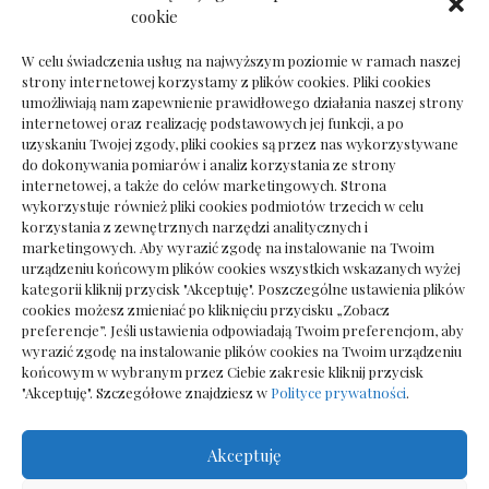
Dokumenty do odbioru przy zmianie biura
cookie
rachunkowego
W celu świadczenia usług na najwyższym poziomie w ramach naszej
strony internetowej korzystamy z plików cookies. Pliki cookies
umożliwiają nam zapewnienie prawidłowego działania naszej strony
internetowej oraz realizację podstawowych jej funkcji, a po
Deska podłogowa do salonu: jak wybrać bez
uzyskaniu Twojej zgody, pliki cookies są przez nas wykorzystywane
pośpiechu
do dokonywania pomiarów i analiz korzystania ze strony
internetowej, a także do celów marketingowych. Strona
wykorzystuje również pliki cookies podmiotów trzecich w celu
korzystania z zewnętrznych narzędzi analitycznych i
marketingowych. Aby wyrazić zgodę na instalowanie na Twoim
urządzeniu końcowym plików cookies wszystkich wskazanych wyżej
kategorii kliknij przycisk "Akceptuję". Poszczególne ustawienia plików
cookies możesz zmieniać po kliknięciu przycisku „Zobacz
preferencje”. Jeśli ustawienia odpowiadają Twoim preferencjom, aby
wyrazić zgodę na instalowanie plików cookies na Twoim urządzeniu
końcowym w wybranym przez Ciebie zakresie kliknij przycisk
"Akceptuję". Szczegółowe znajdziesz w
Polityce prywatności
.
Akceptuję
Wszelkie prawa zastrzezone