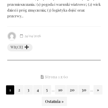
przemieszczania.: (1) pogoda i warunki wiatrowe; (2) wiek
dzieci i próg zmęczenia; (3) logistyka dojść oraz
przerwy...
24/04/2026
WIĘCEJ
Strona 1 z 60
1
2
3
4
5
...
10
20
30
...
»
Ostatnia »