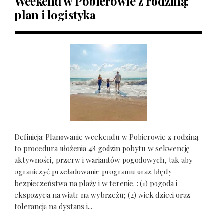
Weekend w Pobierowie z rodziną:
plan i logistyka
Definicja: Planowanie weekendu w Pobierowie z rodziną
to procedura ułożenia 48 godzin pobytu w sekwencję
aktywności, przerw i wariantów pogodowych, tak aby
ograniczyć przeładowanie programu oraz błędy
bezpieczeństwa na plaży i w terenie. : (1) pogoda i
ekspozycja na wiatr na wybrzeżu; (2) wiek dzieci oraz
tolerancja na dystans i...