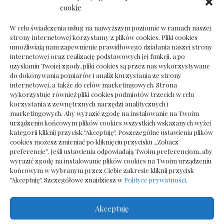
Dokumenty do odbioru przy zmianie biura
cookie
rachunkowego
W celu świadczenia usług na najwyższym poziomie w ramach naszej
strony internetowej korzystamy z plików cookies. Pliki cookies
umożliwiają nam zapewnienie prawidłowego działania naszej strony
internetowej oraz realizację podstawowych jej funkcji, a po
Deska podłogowa do salonu: jak wybrać bez
uzyskaniu Twojej zgody, pliki cookies są przez nas wykorzystywane
pośpiechu
do dokonywania pomiarów i analiz korzystania ze strony
internetowej, a także do celów marketingowych. Strona
wykorzystuje również pliki cookies podmiotów trzecich w celu
korzystania z zewnętrznych narzędzi analitycznych i
marketingowych. Aby wyrazić zgodę na instalowanie na Twoim
urządzeniu końcowym plików cookies wszystkich wskazanych wyżej
kategorii kliknij przycisk "Akceptuję". Poszczególne ustawienia plików
cookies możesz zmieniać po kliknięciu przycisku „Zobacz
preferencje”. Jeśli ustawienia odpowiadają Twoim preferencjom, aby
wyrazić zgodę na instalowanie plików cookies na Twoim urządzeniu
końcowym w wybranym przez Ciebie zakresie kliknij przycisk
"Akceptuję". Szczegółowe znajdziesz w
Polityce prywatności
.
Akceptuję
Wszelkie prawa zastrzezone