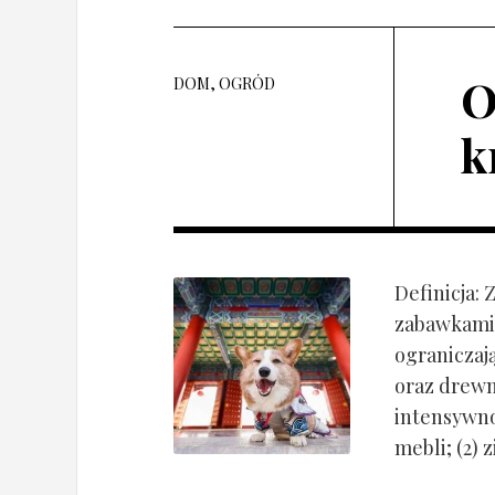
O
DOM, OGRÓD
k
Definicja:
zabawkami 
ograniczaj
oraz drewn
intensywnoś
mebli; (2) 