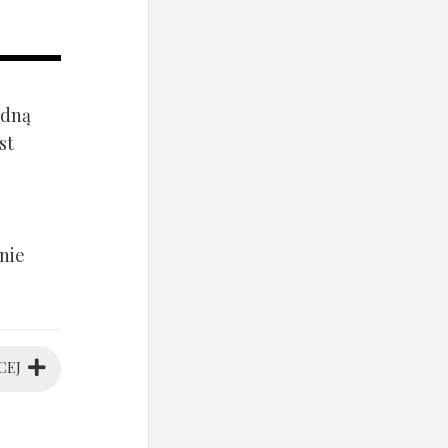
ądną
st
nie
CEJ