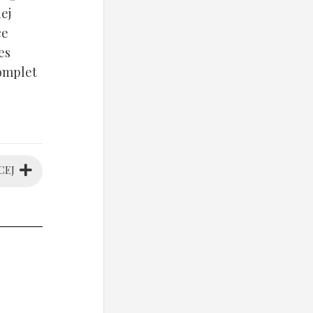
ej
ce
es
komplet
CEJ