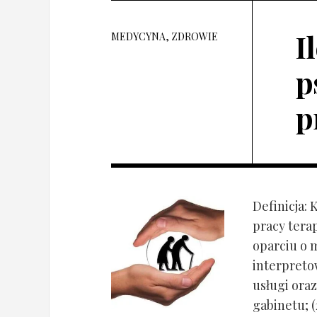
I
MEDYCYNA, ZDROWIE
p
p
Definicja: 
pracy tera
oparciu o 
interpret
usługi oraz
gabinetu; (2