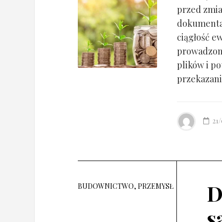
przed zmia
dokumentac
ciągłość ew
prowadzony
plików i po
przekazania
21
D
BUDOWNICTWO, PRZEMYSŁ
s