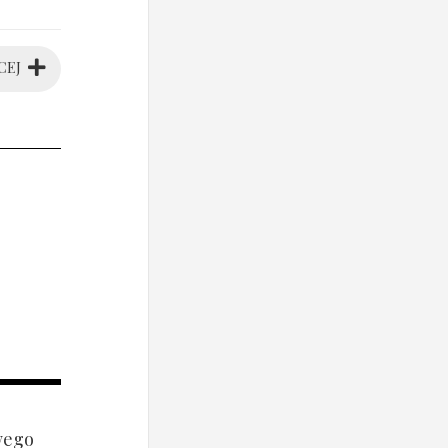
CEJ
wego