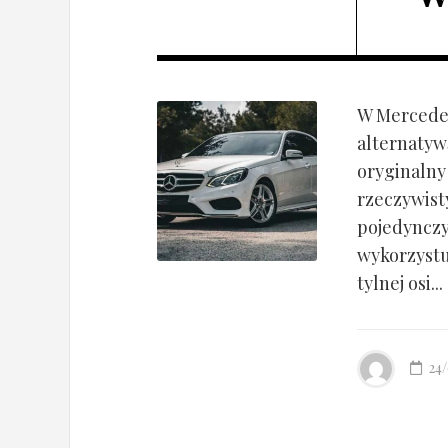
W Mercedes
alternatyw
oryginalny
rzeczywist
pojedynczy
wykorzyst
tylnej osi...
24