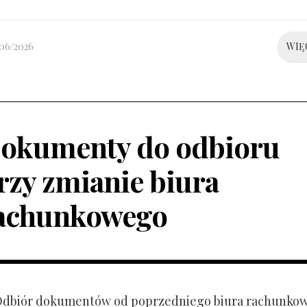
/06/2026
WIĘ
okumenty do odbioru
rzy zmianie biura
achunkowego
 Odbiór dokumentów od poprzedniego biura rachunko