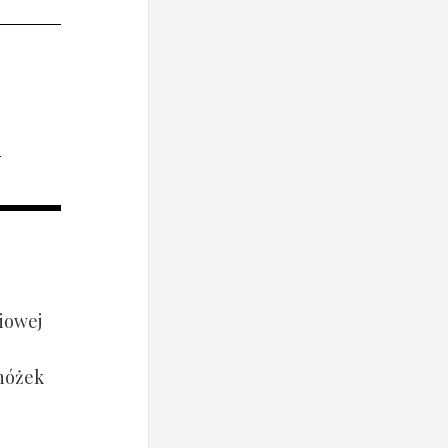
i
iowej
 nóżek