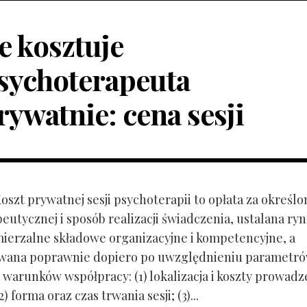
le kosztuje
sychoterapeuta
rywatnie: cena sesji
Koszt prywatnej sesji psychoterapii to opłata za określo
peutycznej i sposób realizacji świadczenia, ustalana r
mierzalne składowe organizacyjne i kompetencyjne, a
owana poprawnie dopiero po uwzględnieniu parametr
 warunków współpracy: (1) lokalizacja i koszty prowadz
) forma oraz czas trwania sesji; (3)...