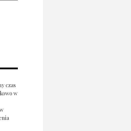
ny czas
ynkowo w
ów
enia