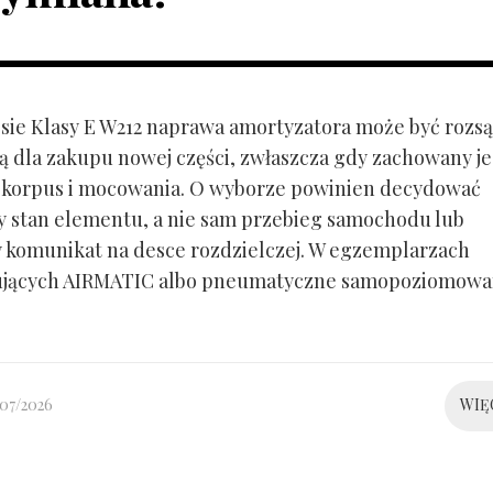
ie Klasy E W212 naprawa amortyzatora może być rozs
ą dla zakupu nowej części, zwłaszcza gdy zachowany je
 korpus i mocowania. O wyborze powinien decydować
y stan elementu, a nie sam przebieg samochodu lub
 komunikat na desce rozdzielczej. W egzemplarzach
ujących AIRMATIC albo pneumatyczne samopoziomowa
/07/2026
WIĘ