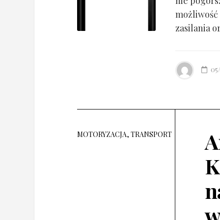
nie pogorsz
możliwość 
zasilania o
05
A
MOTORYZACJA, TRANSPORT
K
n
w