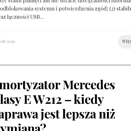
yć stanu pamięci ani nie utracić integralności informacj
odblokowania systemu i potwierdzenia zgód; (2) stabil
raz łączności USB...
/08/2026
WIĘ
mortyzator Mercedes
lasy E W212 – kiedy
aprawa jest lepsza niż
ymiana?