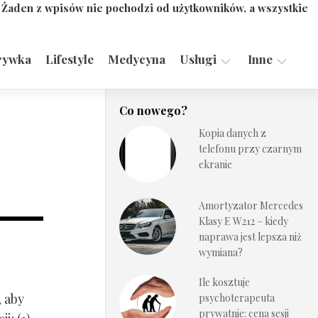
. Żaden z wpisów nie pochodzi od użytkowników, a wszystkie
rywka
Lifestyle
Medycyna
Usługi
Inne
Motoryzacja,
Turystyka,
Co nowego?
Transport
Sport
Kopia danych z
Technologie
telefonu przy czarnym
ekranie
Amortyzator Mercedes
Klasy E W212 – kiedy
naprawa jest lepsza niż
wymiana?
Ile kosztuje
, aby
psychoterapeuta
prywatnie: cena sesji