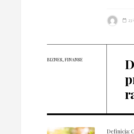
23
D
BIZNES, FINANSE
p
r
Definicja: