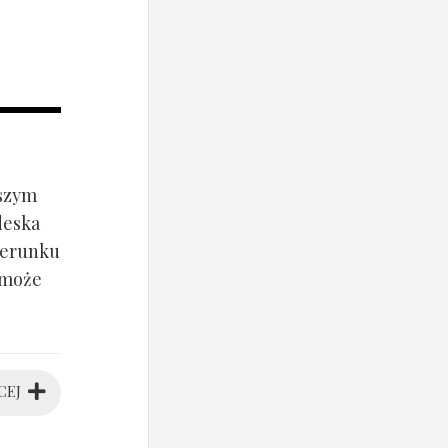
jszym
deska
ierunku
 może
CEJ