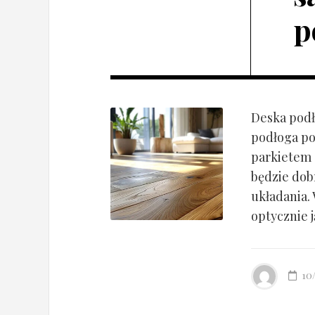
p
Deska podł
podłoga po
parkietem d
będzie dob
układania.
optycznie ją
10