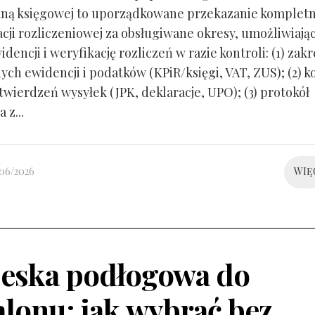
ną księgowej to uporządkowane przekazanie kompletn
ji rozliczeniowej za obsługiwane okresy, umożliwiają
idencji i weryfikację rozliczeń w razie kontroli: (1) zakr
ch ewidencji i podatków (KPiR/księgi, VAT, ZUS); (2) 
twierdzeń wysyłek (JPK, deklaracje, UPO); (3) protokół
 z...
/06/2026
WIĘ
eska podłogowa do
alonu: jak wybrać bez