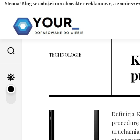
Strona/Blog w całości ma charakter reklamowy, a zamieszcz
Skip
to
content
K
TECHNOLOGIE
p
Definicja:
procedurę 
uruchamia s