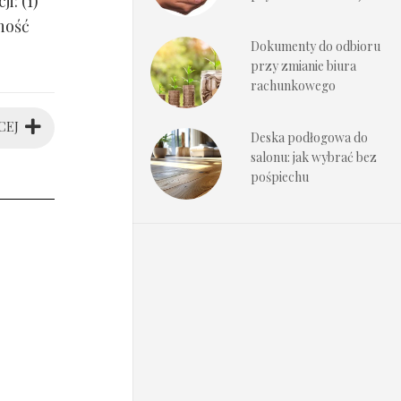
i: (1)
ność
Dokumenty do odbioru
przy zmianie biura
rachunkowego
CEJ
Deska podłogowa do
salonu: jak wybrać bez
pośpiechu