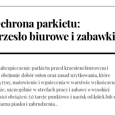
chrona parkietu:
rzesło biurowe i zabawk
 Zabezpieczenie parkietu przed krzesłem biurowym i
obejmuje dobór osłon oraz zasad użytkowania, które
ą rysy, matowienie i wgniecenia w warstwie wykończen
ie, szczególnie w strefach pracy i zabawy o wysokiej
ci obciążeń: (1) tarcie punktowe i nacisk od kółek lub
ziarna piasku i zabrudzenia...