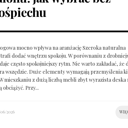
ośpiechu
ogowa mocno wpływa na aranżację Szeroka naturalna
trafi dodać wnętrzu spokoju. W porównaniu z drobnie
aje często spokojniejszy rytm. Nie warto zakładać, że 
ra wszędzie. Duże elementy wymagają przemyślenia k
 W mieszkaniu z dużą liczbą mebli zbyt wyrazista deska
 obciążyć. Przy...
/06/2026
WIĘ