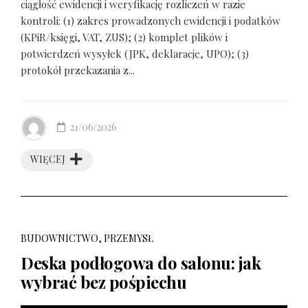
ciągłość ewidencji i weryfikację rozliczeń w razie
kontroli: (1) zakres prowadzonych ewidencji i podatków
(KPiR/księgi, VAT, ZUS); (2) komplet plików i
potwierdzeń wysyłek (JPK, deklaracje, UPO); (3)
protokół przekazania z...
21/06/2026
WIĘCEJ
BUDOWNICTWO, PRZEMYSŁ
Deska podłogowa do salonu: jak
wybrać bez pośpiechu