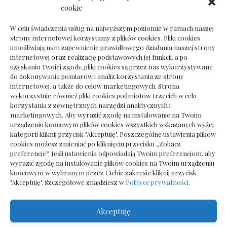
Ile kosztuje psychoterapeuta prywatnie: cena
cookie
sesji
W celu świadczenia usług na najwyższym poziomie w ramach naszej
strony internetowej korzystamy z plików cookies. Pliki cookies
umożliwiają nam zapewnienie prawidłowego działania naszej strony
internetowej oraz realizację podstawowych jej funkcji, a po
Dokumenty do odbioru przy zmianie biura
uzyskaniu Twojej zgody, pliki cookies są przez nas wykorzystywane
rachunkowego
do dokonywania pomiarów i analiz korzystania ze strony
internetowej, a także do celów marketingowych. Strona
wykorzystuje również pliki cookies podmiotów trzecich w celu
korzystania z zewnętrznych narzędzi analitycznych i
marketingowych. Aby wyrazić zgodę na instalowanie na Twoim
urządzeniu końcowym plików cookies wszystkich wskazanych wyżej
kategorii kliknij przycisk "Akceptuję". Poszczególne ustawienia plików
cookies możesz zmieniać po kliknięciu przycisku „Zobacz
preferencje”. Jeśli ustawienia odpowiadają Twoim preferencjom, aby
wyrazić zgodę na instalowanie plików cookies na Twoim urządzeniu
końcowym w wybranym przez Ciebie zakresie kliknij przycisk
"Akceptuję". Szczegółowe znajdziesz w
Polityce prywatności
.
Akceptuję
Wszelkie prawa zastrzezone