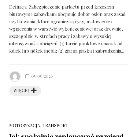
Definicja: Zabezpieczenie parkietu przed krzesłem
biurowym i zabawkami obejmuje dobór osłon oraz zasad
użytkowania, które ograniczają rysy, matowienie i
wgniecenia w warstwie wykończeniowej oraz drewnie,
szczególnie w strefach pracy i zabawy o wysokiej
intensywności obciążeń: (1) tarcie punktowe i nacisk od
kółek lub nóżek mebli; (2) ziarna piasku i zabrudzenia...
05/06/2026
WIĘCEJ
MOTORYZACJA, TRANSPORT
Jak spokojnie zaplanować przejazd