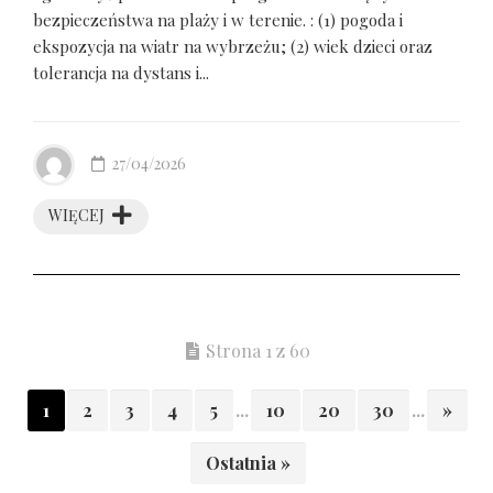
bezpieczeństwa na plaży i w terenie. : (1) pogoda i
ekspozycja na wiatr na wybrzeżu; (2) wiek dzieci oraz
tolerancja na dystans i...
27/04/2026
WIĘCEJ
Strona 1 z 60
1
2
3
4
5
...
10
20
30
...
»
Ostatnia »