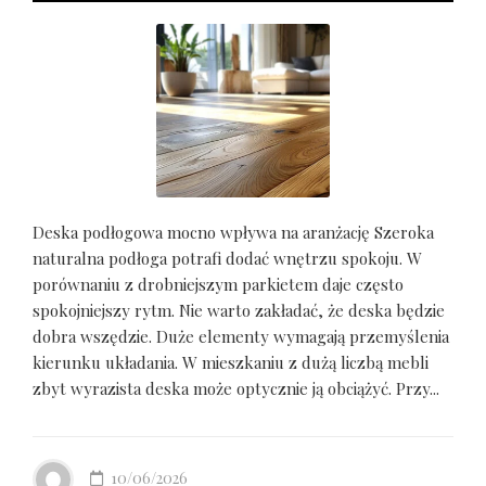
Deska podłogowa mocno wpływa na aranżację Szeroka
naturalna podłoga potrafi dodać wnętrzu spokoju. W
porównaniu z drobniejszym parkietem daje często
spokojniejszy rytm. Nie warto zakładać, że deska będzie
dobra wszędzie. Duże elementy wymagają przemyślenia
kierunku układania. W mieszkaniu z dużą liczbą mebli
zbyt wyrazista deska może optycznie ją obciążyć. Przy...
10/06/2026