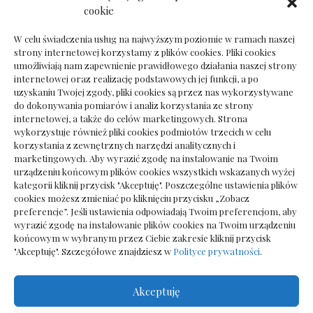
Dokumenty do odbioru przy zmianie biura
cookie
rachunkowego
W celu świadczenia usług na najwyższym poziomie w ramach naszej
strony internetowej korzystamy z plików cookies. Pliki cookies
umożliwiają nam zapewnienie prawidłowego działania naszej strony
internetowej oraz realizację podstawowych jej funkcji, a po
Deska podłogowa do salonu: jak wybrać bez
uzyskaniu Twojej zgody, pliki cookies są przez nas wykorzystywane
pośpiechu
do dokonywania pomiarów i analiz korzystania ze strony
internetowej, a także do celów marketingowych. Strona
wykorzystuje również pliki cookies podmiotów trzecich w celu
korzystania z zewnętrznych narzędzi analitycznych i
marketingowych. Aby wyrazić zgodę na instalowanie na Twoim
urządzeniu końcowym plików cookies wszystkich wskazanych wyżej
kategorii kliknij przycisk "Akceptuję". Poszczególne ustawienia plików
cookies możesz zmieniać po kliknięciu przycisku „Zobacz
preferencje”. Jeśli ustawienia odpowiadają Twoim preferencjom, aby
wyrazić zgodę na instalowanie plików cookies na Twoim urządzeniu
końcowym w wybranym przez Ciebie zakresie kliknij przycisk
"Akceptuję". Szczegółowe znajdziesz w
Polityce prywatności
.
Akceptuję
Wszelkie prawa zastrzezone