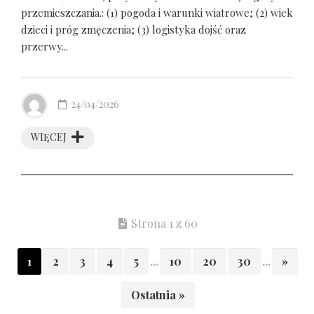
przemieszczania.: (1) pogoda i warunki wiatrowe; (2) wiek
dzieci i próg zmęczenia; (3) logistyka dojść oraz
przerwy...
24/04/2026
WIĘCEJ
Strona 1 z 60
1
2
3
4
5
...
10
20
30
...
»
Ostatnia »