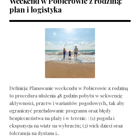
Weekend w Pobierowie z rodziną:
plan i logistyka
Definicja: Planowanie weekendu w Pobierowie z rodziną
to procedura ułożenia 48 godzin pobytu w sekwencję
aktywności, przerw i wariantów pogodowych, tak aby
ograniczyć przeładowanie programu oraz błędy
bezpieczeństwa na plaży i w terenie. : (1) pogoda i
ekspozycja na wiatr na wybrzeżu; (2) wiek dzieci oraz
tolerancja na dystans i...