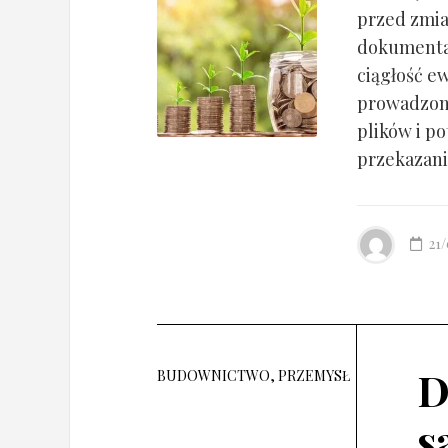
przed zmia
dokumentac
ciągłość ew
prowadzony
plików i po
przekazania
21
D
BUDOWNICTWO, PRZEMYSŁ
s