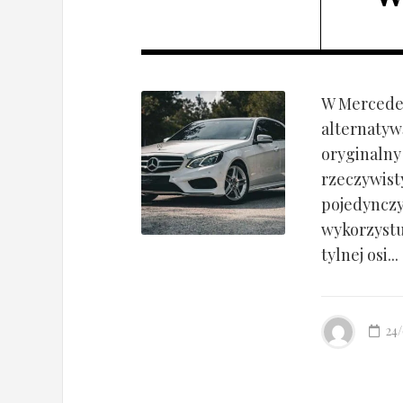
W Mercedes
alternatyw
oryginalny
rzeczywist
pojedynczy
wykorzyst
tylnej osi...
24