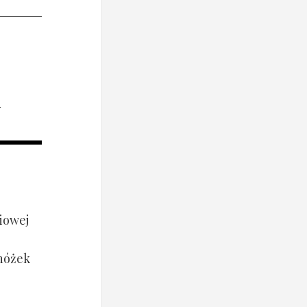
i
iowej
 nóżek