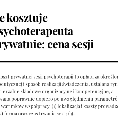
le kosztuje
sychoterapeuta
rywatnie: cena sesji
Koszt prywatnej sesji psychoterapii to opłata za określo
peutycznej i sposób realizacji świadczenia, ustalana r
mierzalne składowe organizacyjne i kompetencyjne, a
owana poprawnie dopiero po uwzględnieniu parametr
 warunków współpracy: (1) lokalizacja i koszty prowadz
) forma oraz czas trwania sesji; (3)...