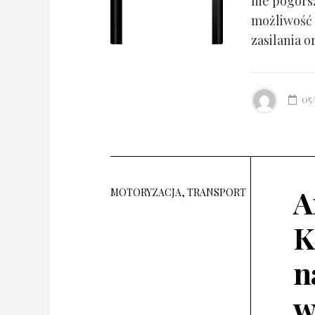
nie pogorsz
możliwość 
zasilania o
05
A
MOTORYZACJA, TRANSPORT
K
n
w