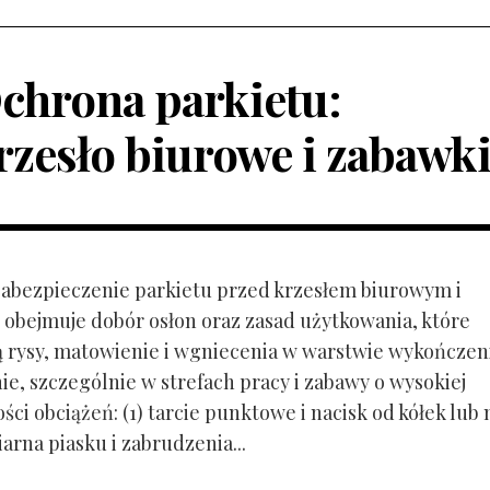
chrona parkietu:
rzesło biurowe i zabawk
 Zabezpieczenie parkietu przed krzesłem biurowym i
obejmuje dobór osłon oraz zasad użytkowania, które
ą rysy, matowienie i wgniecenia w warstwie wykończen
ie, szczególnie w strefach pracy i zabawy o wysokiej
ci obciążeń: (1) tarcie punktowe i nacisk od kółek lub
ziarna piasku i zabrudzenia...