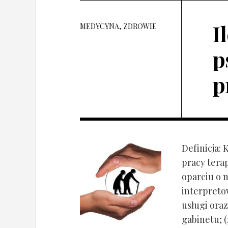
I
MEDYCYNA, ZDROWIE
p
p
Definicja: 
pracy tera
oparciu o 
interpret
usługi oraz
gabinetu; (2