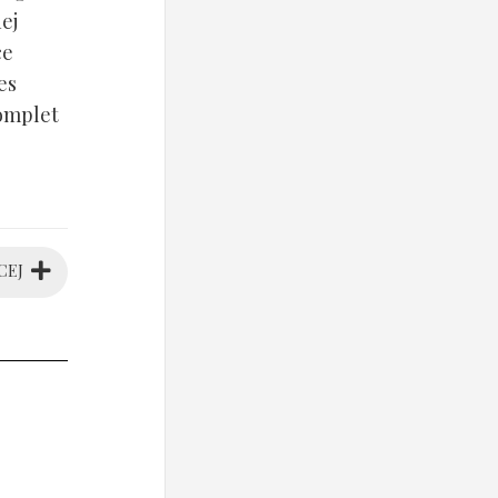
ej
ce
es
komplet
CEJ