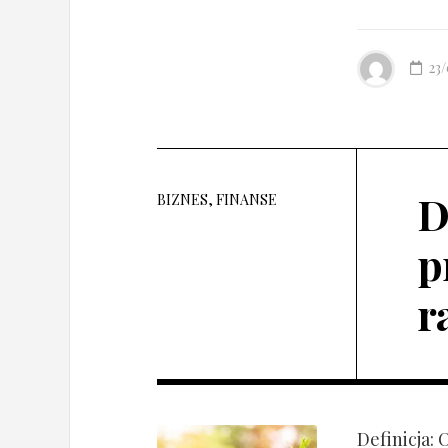
23
D
BIZNES, FINANSE
p
r
Definicja: