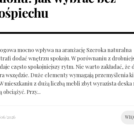
ośpiechu
ogowa mocno wpływa na aranżację Szeroka naturalna
trafi dodać wnętrzu spokoju. W porównaniu z drobnie
aje często spokojniejszy rytm. Nie warto zakładać, że 
ra wszędzie. Duże elementy wymagają przemyślenia k
 W mieszkaniu z dużą liczbą mebli zbyt wyrazista deska
 obciążyć. Przy...
/06/2026
WIĘ