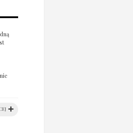
ądną
st
nie
CEJ