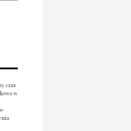
ny czas
ynkowo w
ów
enia