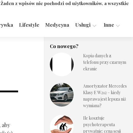
. Żaden z wpisów nie pochodzi od użytkowników, a wszystkie
rywka
Lifestyle
Medycyna
Usługi
Inne
Motoryzacja,
Turystyka,
Co nowego?
Transport
Sport
Kopia danych z
Technologie
telefonu przy czarnym
ekranie
Amortyzator Mercedes
Klasy E W212 – kiedy
naprawa jest lepsza niż
wymiana?
Ile kosztuje
, aby
psychoterapeuta
prywatnie: cena sesji