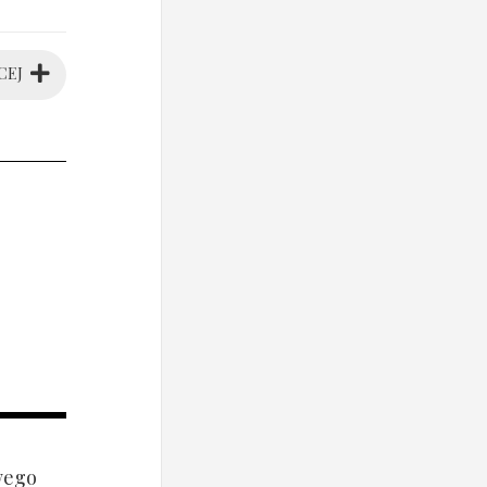
CEJ
wego