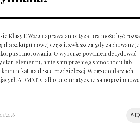
ie Klasy E W212 naprawa amortyzatora może być rozs
ą dla zakupu nowej części, zwłaszcza gdy zachowany je
 korpus i mocowania. O wyborze powinien decydować
y stan elementu, a nie sam przebieg samochodu lub
 komunikat na desce rozdzielczej. W egzemplarzach
ujących AIRMATIC albo pneumatyczne samopoziomowa
/07/2026
WIĘ