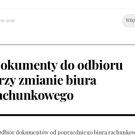
/06/2026
WIĘ
okumenty do odbioru
rzy zmianie biura
achunkowego
 Odbiór dokumentów od poprzedniego biura rachunko