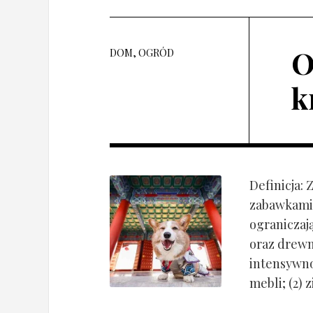
O
DOM, OGRÓD
k
Definicja:
zabawkami 
ograniczaj
oraz drewn
intensywnoś
mebli; (2) 