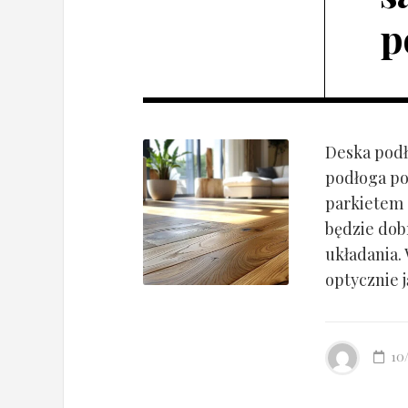
p
Deska podł
podłoga po
parkietem d
będzie dob
układania.
optycznie ją
10