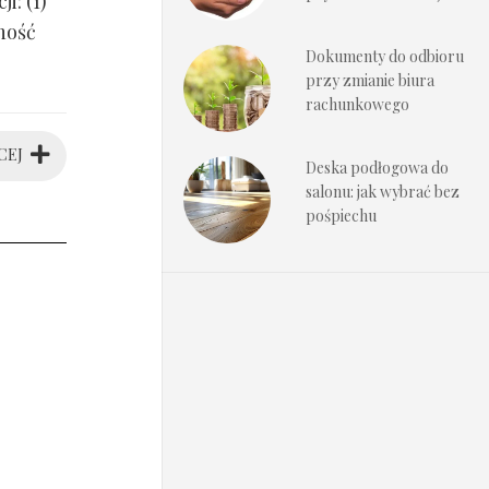
i: (1)
ność
Dokumenty do odbioru
przy zmianie biura
rachunkowego
CEJ
Deska podłogowa do
salonu: jak wybrać bez
pośpiechu