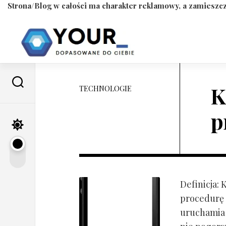
Strona/Blog w całości ma charakter reklamowy, a zamieszcz
Skip
to
content
K
TECHNOLOGIE
p
Definicja:
procedurę 
uruchamia s