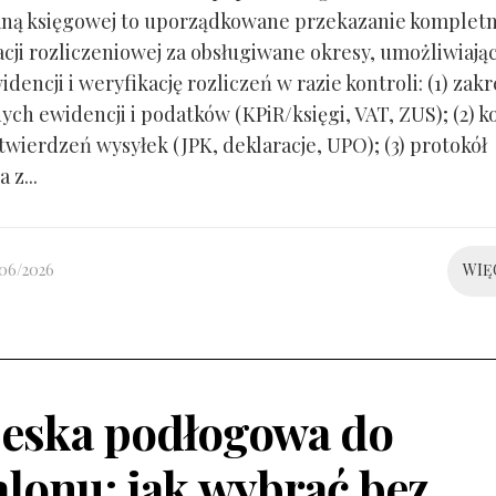
ną księgowej to uporządkowane przekazanie kompletn
ji rozliczeniowej za obsługiwane okresy, umożliwiają
idencji i weryfikację rozliczeń w razie kontroli: (1) zakr
ch ewidencji i podatków (KPiR/księgi, VAT, ZUS); (2) 
twierdzeń wysyłek (JPK, deklaracje, UPO); (3) protokół
 z...
/06/2026
WIĘ
eska podłogowa do
alonu: jak wybrać bez