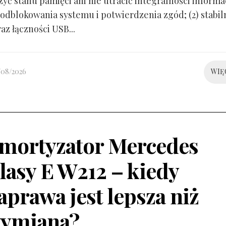
yć stanu pamięci ani nie utracić integralności informacj
odblokowania systemu i potwierdzenia zgód; (2) stabil
raz łączności USB...
/08/2026
WIĘ
mortyzator Mercedes
lasy E W212 – kiedy
aprawa jest lepsza niż
ymiana?