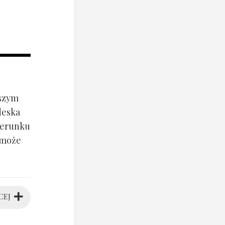
jszym
deska
ierunku
 może
CEJ