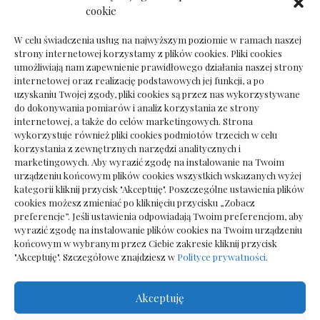
Dokumenty do odbioru przy zmianie biura
cookie
rachunkowego
W celu świadczenia usług na najwyższym poziomie w ramach naszej
strony internetowej korzystamy z plików cookies. Pliki cookies
umożliwiają nam zapewnienie prawidłowego działania naszej strony
internetowej oraz realizację podstawowych jej funkcji, a po
Deska podłogowa do salonu: jak wybrać bez
uzyskaniu Twojej zgody, pliki cookies są przez nas wykorzystywane
pośpiechu
do dokonywania pomiarów i analiz korzystania ze strony
internetowej, a także do celów marketingowych. Strona
wykorzystuje również pliki cookies podmiotów trzecich w celu
korzystania z zewnętrznych narzędzi analitycznych i
marketingowych. Aby wyrazić zgodę na instalowanie na Twoim
urządzeniu końcowym plików cookies wszystkich wskazanych wyżej
kategorii kliknij przycisk "Akceptuję". Poszczególne ustawienia plików
cookies możesz zmieniać po kliknięciu przycisku „Zobacz
preferencje”. Jeśli ustawienia odpowiadają Twoim preferencjom, aby
wyrazić zgodę na instalowanie plików cookies na Twoim urządzeniu
końcowym w wybranym przez Ciebie zakresie kliknij przycisk
"Akceptuję". Szczegółowe znajdziesz w
Polityce prywatności
.
Akceptuję
Wszelkie prawa zastrzezone