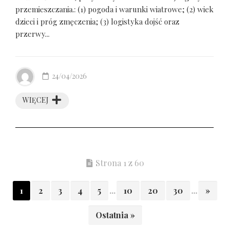
przemieszczania.: (1) pogoda i warunki wiatrowe; (2) wiek
dzieci i próg zmęczenia; (3) logistyka dojść oraz
przerwy...
24/04/2026
WIĘCEJ
Strona 1 z 60
1
2
3
4
5
...
10
20
30
...
»
Ostatnia »