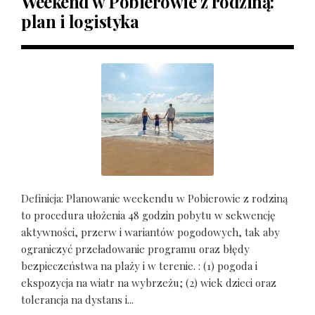
Weekend w Pobierowie z rodziną:
plan i logistyka
Definicja: Planowanie weekendu w Pobierowie z rodziną
to procedura ułożenia 48 godzin pobytu w sekwencję
aktywności, przerw i wariantów pogodowych, tak aby
ograniczyć przeładowanie programu oraz błędy
bezpieczeństwa na plaży i w terenie. : (1) pogoda i
ekspozycja na wiatr na wybrzeżu; (2) wiek dzieci oraz
tolerancja na dystans i...