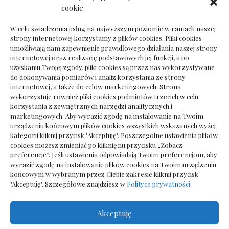
Dokumenty do odbioru przy zmianie biura
cookie
rachunkowego
W celu świadczenia usług na najwyższym poziomie w ramach naszej
strony internetowej korzystamy z plików cookies. Pliki cookies
umożliwiają nam zapewnienie prawidłowego działania naszej strony
internetowej oraz realizację podstawowych jej funkcji, a po
Deska podłogowa do salonu: jak wybrać bez
uzyskaniu Twojej zgody, pliki cookies są przez nas wykorzystywane
pośpiechu
do dokonywania pomiarów i analiz korzystania ze strony
internetowej, a także do celów marketingowych. Strona
wykorzystuje również pliki cookies podmiotów trzecich w celu
korzystania z zewnętrznych narzędzi analitycznych i
marketingowych. Aby wyrazić zgodę na instalowanie na Twoim
urządzeniu końcowym plików cookies wszystkich wskazanych wyżej
kategorii kliknij przycisk "Akceptuję". Poszczególne ustawienia plików
cookies możesz zmieniać po kliknięciu przycisku „Zobacz
preferencje”. Jeśli ustawienia odpowiadają Twoim preferencjom, aby
wyrazić zgodę na instalowanie plików cookies na Twoim urządzeniu
końcowym w wybranym przez Ciebie zakresie kliknij przycisk
"Akceptuję". Szczegółowe znajdziesz w
Polityce prywatności
.
Akceptuję
Wszelkie prawa zastrzezone