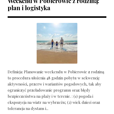
Weekend w Pobierowie z rodziną:
plan i logistyka
Definicja: Planowanie weekendu w Pobierowie z rodziną
to procedura ułożenia 48 godzin pobytu w sekwencję
aktywności, przerw i wariantów pogodowych, tak aby
ograniczyć przeładowanie programu oraz błędy
bezpieczeństwa na plaży i w terenie. : (1) pogoda i
ekspozycja na wiatr na wybrzeżu; (2) wiek dzieci oraz
tolerancja na dystans i...