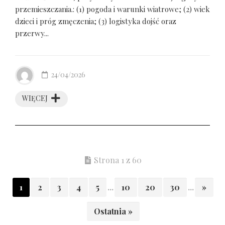
przemieszczania.: (1) pogoda i warunki wiatrowe; (2) wiek
dzieci i próg zmęczenia; (3) logistyka dojść oraz
przerwy...
24/04/2026
WIĘCEJ
Strona 1 z 60
1
2
3
4
5
...
10
20
30
...
»
Ostatnia »