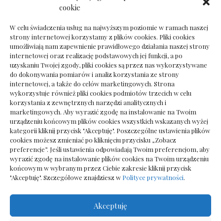
Dokumenty do odbioru przy zmianie biura
cookie
rachunkowego
W celu świadczenia usług na najwyższym poziomie w ramach naszej
strony internetowej korzystamy z plików cookies. Pliki cookies
umożliwiają nam zapewnienie prawidłowego działania naszej strony
internetowej oraz realizację podstawowych jej funkcji, a po
Deska podłogowa do salonu: jak wybrać bez
uzyskaniu Twojej zgody, pliki cookies są przez nas wykorzystywane
pośpiechu
do dokonywania pomiarów i analiz korzystania ze strony
internetowej, a także do celów marketingowych. Strona
wykorzystuje również pliki cookies podmiotów trzecich w celu
korzystania z zewnętrznych narzędzi analitycznych i
marketingowych. Aby wyrazić zgodę na instalowanie na Twoim
urządzeniu końcowym plików cookies wszystkich wskazanych wyżej
kategorii kliknij przycisk "Akceptuję". Poszczególne ustawienia plików
cookies możesz zmieniać po kliknięciu przycisku „Zobacz
preferencje”. Jeśli ustawienia odpowiadają Twoim preferencjom, aby
wyrazić zgodę na instalowanie plików cookies na Twoim urządzeniu
końcowym w wybranym przez Ciebie zakresie kliknij przycisk
"Akceptuję". Szczegółowe znajdziesz w
Polityce prywatności
.
Akceptuję
Wszelkie prawa zastrzezone