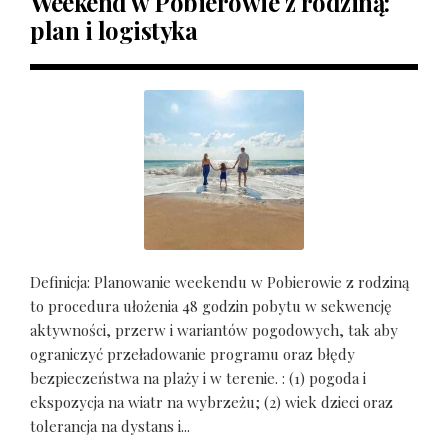
Weekend w Pobierowie z rodziną:
plan i logistyka
Definicja: Planowanie weekendu w Pobierowie z rodziną
to procedura ułożenia 48 godzin pobytu w sekwencję
aktywności, przerw i wariantów pogodowych, tak aby
ograniczyć przeładowanie programu oraz błędy
bezpieczeństwa na plaży i w terenie. : (1) pogoda i
ekspozycja na wiatr na wybrzeżu; (2) wiek dzieci oraz
tolerancja na dystans i...