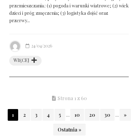
przemieszczania.: (1) pogoda i warunki wiatrowe; (2) wiek
dzieci i próg zmęczenia; (3) logistyka dojść oraz
przerwy...
24/04/2026
WIĘCEJ
Strona 1 z 60
1
2
3
4
5
...
10
20
30
...
»
Ostatnia »