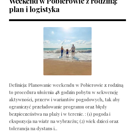
Weekend w Pobierowie z rodziną:
plan i logistyka
Definicja: Planowanie weekendu w Pobierowie z rodziną
to procedura ułożenia 48 godzin pobytu w sekwencję
aktywności, przerw i wariantów pogodowych, tak aby
ograniczyć przeładowanie programu oraz błędy
bezpieczeństwa na plaży i w terenie. : (1) pogoda i
ekspozycja na wiatr na wybrzeżu; (2) wiek dzieci oraz
tolerancja na dystans i...