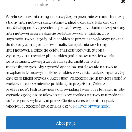
Dokumenty do odbioru przy zmianie biura
cookie
rachunkowego
W celu świadczenia usług na najwyższym poziomie w ramach naszej
strony internetowej korzystamy z plików cookies. Pliki cookies
umożliwiają nam zapewnienie prawidłowego działania naszej strony
internetowej oraz realizację podstawowych jej funkcji, a po
Deska podłogowa do salonu: jak wybrać bez
uzyskaniu Twojej zgody, pliki cookies są przez nas wykorzystywane
pośpiechu
do dokonywania pomiarów i analiz korzystania ze strony
internetowej, a także do celów marketingowych. Strona
wykorzystuje również pliki cookies podmiotów trzecich w celu
korzystania z zewnętrznych narzędzi analitycznych i
marketingowych. Aby wyrazić zgodę na instalowanie na Twoim
urządzeniu końcowym plików cookies wszystkich wskazanych wyżej
kategorii kliknij przycisk "Akceptuję". Poszczególne ustawienia plików
cookies możesz zmieniać po kliknięciu przycisku „Zobacz
preferencje”. Jeśli ustawienia odpowiadają Twoim preferencjom, aby
wyrazić zgodę na instalowanie plików cookies na Twoim urządzeniu
końcowym w wybranym przez Ciebie zakresie kliknij przycisk
"Akceptuję". Szczegółowe znajdziesz w
Polityce prywatności
.
Akceptuję
Wszelkie prawa zastrzezone