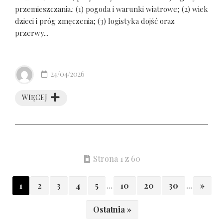
przemieszczania.: (1) pogoda i warunki wiatrowe; (2) wiek
dzieci i próg zmęczenia; (3) logistyka dojść oraz
przerwy...
24/04/2026
WIĘCEJ
Strona 1 z 60
1
2
3
4
5
...
10
20
30
...
»
Ostatnia »