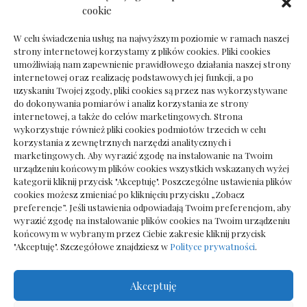
Dokumenty do odbioru przy zmianie biura
cookie
rachunkowego
W celu świadczenia usług na najwyższym poziomie w ramach naszej
strony internetowej korzystamy z plików cookies. Pliki cookies
umożliwiają nam zapewnienie prawidłowego działania naszej strony
internetowej oraz realizację podstawowych jej funkcji, a po
Deska podłogowa do salonu: jak wybrać bez
uzyskaniu Twojej zgody, pliki cookies są przez nas wykorzystywane
pośpiechu
do dokonywania pomiarów i analiz korzystania ze strony
internetowej, a także do celów marketingowych. Strona
wykorzystuje również pliki cookies podmiotów trzecich w celu
korzystania z zewnętrznych narzędzi analitycznych i
marketingowych. Aby wyrazić zgodę na instalowanie na Twoim
urządzeniu końcowym plików cookies wszystkich wskazanych wyżej
kategorii kliknij przycisk "Akceptuję". Poszczególne ustawienia plików
cookies możesz zmieniać po kliknięciu przycisku „Zobacz
preferencje”. Jeśli ustawienia odpowiadają Twoim preferencjom, aby
wyrazić zgodę na instalowanie plików cookies na Twoim urządzeniu
końcowym w wybranym przez Ciebie zakresie kliknij przycisk
"Akceptuję". Szczegółowe znajdziesz w
Polityce prywatności
.
Akceptuję
Wszelkie prawa zastrzezone