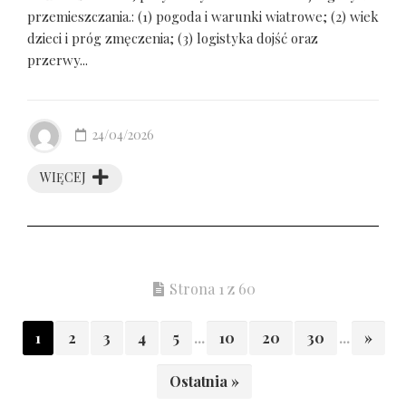
przemieszczania.: (1) pogoda i warunki wiatrowe; (2) wiek
dzieci i próg zmęczenia; (3) logistyka dojść oraz
przerwy...
24/04/2026
WIĘCEJ
Strona 1 z 60
1
2
3
4
5
...
10
20
30
...
»
Ostatnia »