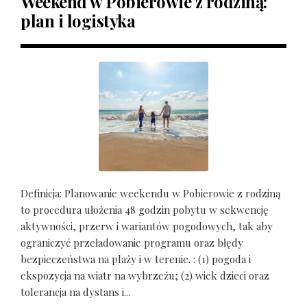
Weekend w Pobierowie z rodziną:
plan i logistyka
Definicja: Planowanie weekendu w Pobierowie z rodziną
to procedura ułożenia 48 godzin pobytu w sekwencję
aktywności, przerw i wariantów pogodowych, tak aby
ograniczyć przeładowanie programu oraz błędy
bezpieczeństwa na plaży i w terenie. : (1) pogoda i
ekspozycja na wiatr na wybrzeżu; (2) wiek dzieci oraz
tolerancja na dystans i...