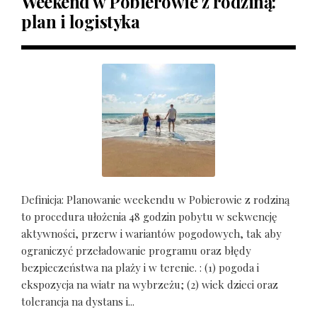
Weekend w Pobierowie z rodziną:
plan i logistyka
Definicja: Planowanie weekendu w Pobierowie z rodziną
to procedura ułożenia 48 godzin pobytu w sekwencję
aktywności, przerw i wariantów pogodowych, tak aby
ograniczyć przeładowanie programu oraz błędy
bezpieczeństwa na plaży i w terenie. : (1) pogoda i
ekspozycja na wiatr na wybrzeżu; (2) wiek dzieci oraz
tolerancja na dystans i...