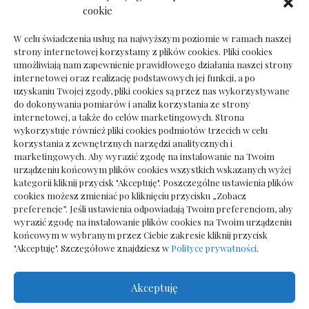
Dokumenty do odbioru przy zmianie biura
cookie
rachunkowego
W celu świadczenia usług na najwyższym poziomie w ramach naszej
strony internetowej korzystamy z plików cookies. Pliki cookies
umożliwiają nam zapewnienie prawidłowego działania naszej strony
internetowej oraz realizację podstawowych jej funkcji, a po
Deska podłogowa do salonu: jak wybrać bez
uzyskaniu Twojej zgody, pliki cookies są przez nas wykorzystywane
pośpiechu
do dokonywania pomiarów i analiz korzystania ze strony
internetowej, a także do celów marketingowych. Strona
wykorzystuje również pliki cookies podmiotów trzecich w celu
korzystania z zewnętrznych narzędzi analitycznych i
marketingowych. Aby wyrazić zgodę na instalowanie na Twoim
urządzeniu końcowym plików cookies wszystkich wskazanych wyżej
kategorii kliknij przycisk "Akceptuję". Poszczególne ustawienia plików
cookies możesz zmieniać po kliknięciu przycisku „Zobacz
preferencje”. Jeśli ustawienia odpowiadają Twoim preferencjom, aby
wyrazić zgodę na instalowanie plików cookies na Twoim urządzeniu
końcowym w wybranym przez Ciebie zakresie kliknij przycisk
"Akceptuję". Szczegółowe znajdziesz w
Polityce prywatności
.
Akceptuję
Wszelkie prawa zastrzezone