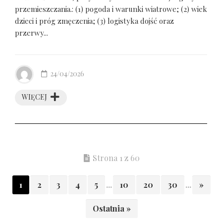
przemieszczania.: (1) pogoda i warunki wiatrowe; (2) wiek
dzieci i próg zmęczenia; (3) logistyka dojść oraz
przerwy...
24/04/2026
WIĘCEJ
Strona 1 z 60
1
2
3
4
5
...
10
20
30
...
»
Ostatnia »