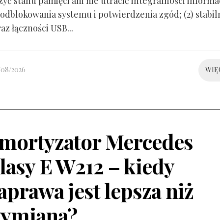
yć stanu pamięci ani nie utracić integralności informacj
odblokowania systemu i potwierdzenia zgód; (2) stabil
raz łączności USB...
/08/2026
WIĘ
mortyzator Mercedes
lasy E W212 – kiedy
aprawa jest lepsza niż
ymiana?