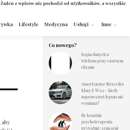
. Żaden z wpisów nie pochodzi od użytkowników, a wszystkie
rywka
Lifestyle
Medycyna
Usługi
Inne
Motoryzacja,
Turystyka,
Co nowego?
Transport
Sport
Kopia danych z
Technologie
telefonu przy czarnym
ekranie
Amortyzator Mercedes
Klasy E W212 – kiedy
naprawa jest lepsza niż
wymiana?
Ile kosztuje
, aby
psychoterapeuta
prywatnie: cena sesji