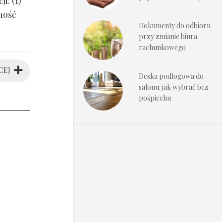
i: (1)
ność
Dokumenty do odbioru
przy zmianie biura
rachunkowego
CEJ
Deska podłogowa do
salonu: jak wybrać bez
pośpiechu