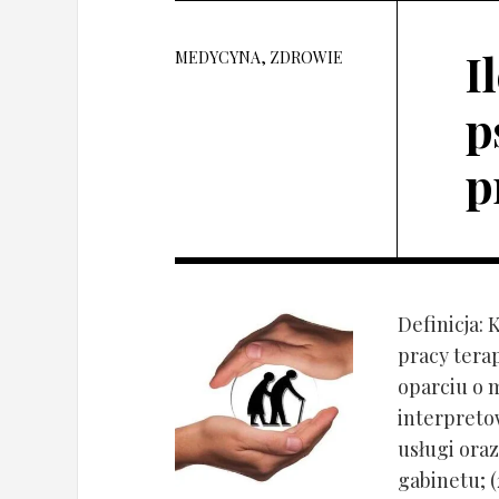
I
MEDYCYNA, ZDROWIE
p
p
Definicja: 
pracy tera
oparciu o 
interpret
usługi oraz
gabinetu; (2