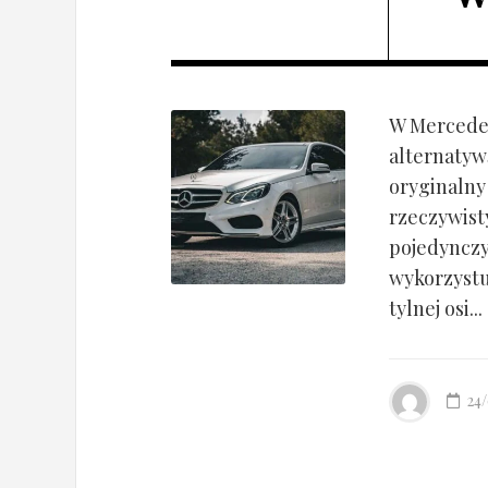
W Mercedes
alternatyw
oryginalny
rzeczywist
pojedynczy
wykorzyst
tylnej osi...
24