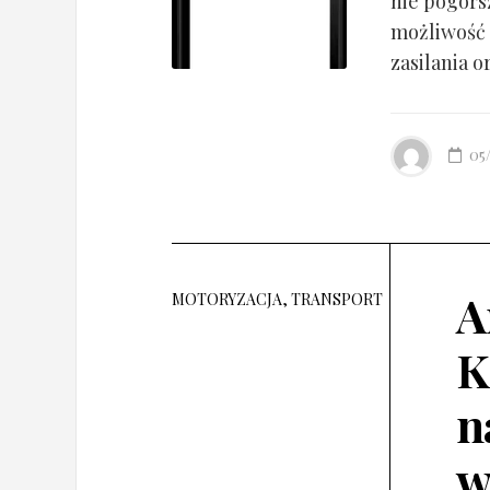
nie pogorsz
możliwość 
zasilania o
05
A
MOTORYZACJA, TRANSPORT
K
n
w