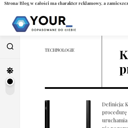
Strona/Blog w całości ma charakter reklamowy, a zamieszcz
Skip
to
content
K
TECHNOLOGIE
p
Definicja:
procedurę 
uruchamia s