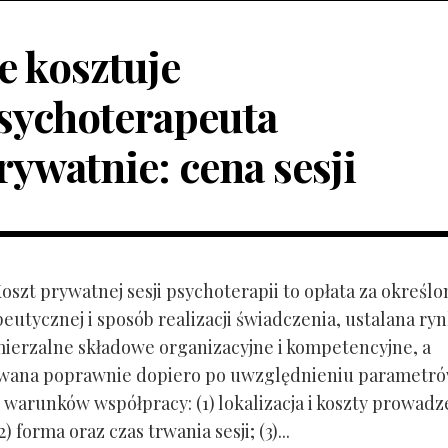
le kosztuje
sychoterapeuta
rywatnie: cena sesji
Koszt prywatnej sesji psychoterapii to opłata za określo
peutycznej i sposób realizacji świadczenia, ustalana r
mierzalne składowe organizacyjne i kompetencyjne, a
owana poprawnie dopiero po uwzględnieniu parametr
 warunków współpracy: (1) lokalizacja i koszty prowadz
) forma oraz czas trwania sesji; (3)...