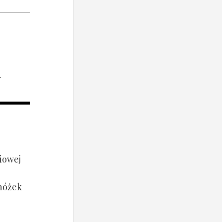
i
iowej
 nóżek