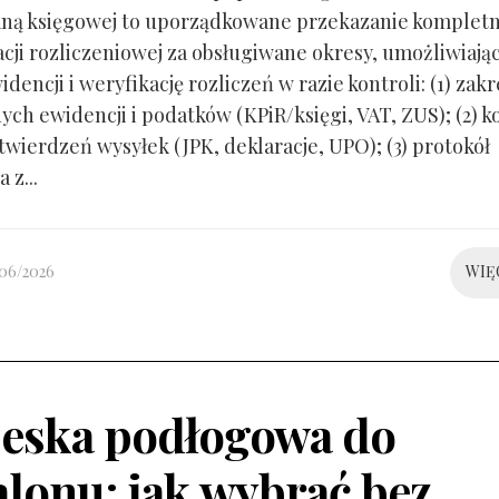
ną księgowej to uporządkowane przekazanie kompletn
ji rozliczeniowej za obsługiwane okresy, umożliwiają
idencji i weryfikację rozliczeń w razie kontroli: (1) zakr
ch ewidencji i podatków (KPiR/księgi, VAT, ZUS); (2) 
twierdzeń wysyłek (JPK, deklaracje, UPO); (3) protokół
 z...
/06/2026
WIĘ
eska podłogowa do
alonu: jak wybrać bez