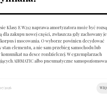
ie Klasy E W212 naprawa amortyzatora może być rozs
ą dla zakupu nowej części, zwłaszcza gdy zachowany je
 korpus i mocowania. O wyborze powinien decydować
y stan elementu, a nie sam przebieg samochodu lub
 komunikat na desce rozdzielczej. W egzemplarzach
ujących AIRMATIC albo pneumatyczne samopoziomowa
/07/2026
WIĘ