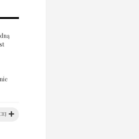
ądną
st
nie
CEJ