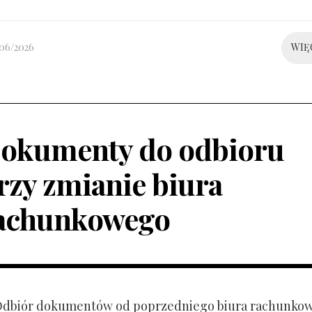
/06/2026
WIĘ
okumenty do odbioru
rzy zmianie biura
achunkowego
 Odbiór dokumentów od poprzedniego biura rachunko