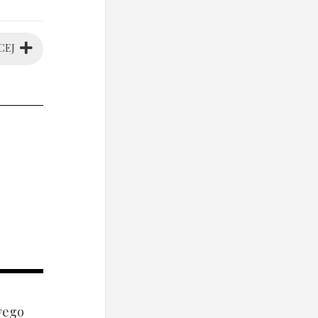
CEJ
wego