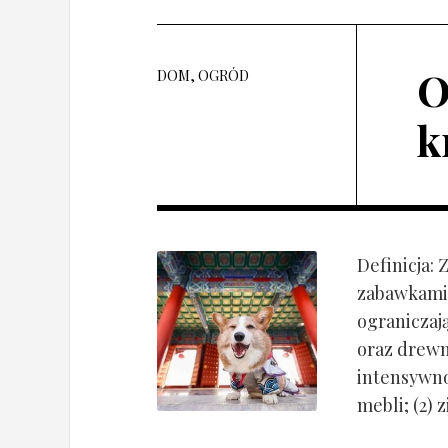
O
DOM, OGRÓD
k
Definicja:
zabawkami 
ograniczaj
oraz drewn
intensywnoś
mebli; (2) 