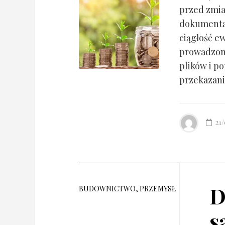
przed zmia
dokumentac
ciągłość ew
prowadzony
plików i po
przekazania
21
D
BUDOWNICTWO, PRZEMYSŁ
s