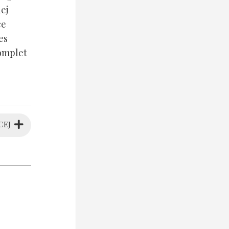
ej
ce
es
komplet
CEJ