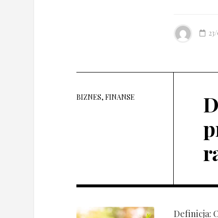
23
D
BIZNES, FINANSE
p
r
Definicja: