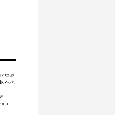
ny czas
ynkowo w
ów
enia