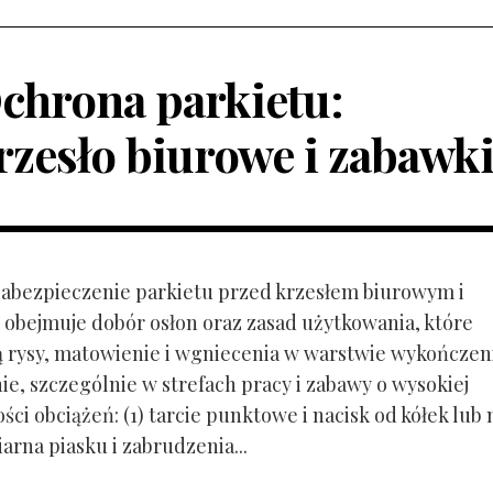
chrona parkietu:
rzesło biurowe i zabawk
 Zabezpieczenie parkietu przed krzesłem biurowym i
obejmuje dobór osłon oraz zasad użytkowania, które
ą rysy, matowienie i wgniecenia w warstwie wykończen
ie, szczególnie w strefach pracy i zabawy o wysokiej
ci obciążeń: (1) tarcie punktowe i nacisk od kółek lub
ziarna piasku i zabrudzenia...