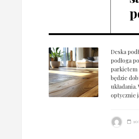
p
Deska podł
podłoga po
parkietem d
będzie dob
układania.
optycznie ją
10