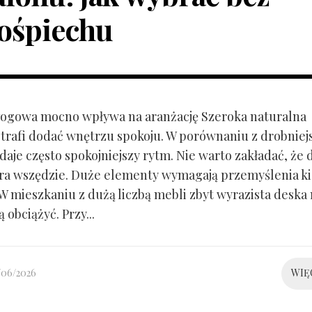
ośpiechu
ogowa mocno wpływa na aranżację Szeroka naturalna
trafi dodać wnętrzu spokoju. W porównaniu z drobnie
aje często spokojniejszy rytm. Nie warto zakładać, że 
ra wszędzie. Duże elementy wymagają przemyślenia k
 W mieszkaniu z dużą liczbą mebli zbyt wyrazista deska
 obciążyć. Przy...
/06/2026
WIĘ