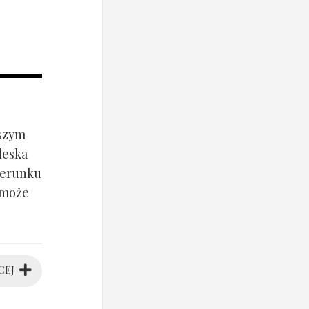
jszym
deska
ierunku
 może
CEJ